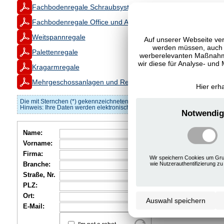
Fachbodenregale Schraubsystem
Fachbodenregale Office und Archiv
Weitspannregale
Auf unserer Webseite ver
werden müssen, auch C
Palettenregale
werberelevanten Maßnahme
wir diese für Analyse- und
Kragarmregale
Mehrgeschossanlagen und Regalbühnen
Hier erh
Die mit Sternchen (*) gekennzeichneten Felder müssen ausgefüllt werden.
Hinweis: Ihre Daten werden elektronisch gespeichert, es erfolgt jedoch ke
Notwendig
Name:
Vorname:
Firma:
Wir speichern Cookies um Gru
wie Nutzerauthentifizierung zu
Branche:
Straße, Nr.
PLZ:
Ort:
Auswahl speichern
E-Mail: