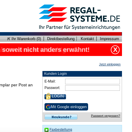
Ihr Warenkorb (
0
)
Direktbestellung
Kontakt
Impressum
, soweit nicht anders erwähnt!
le verzinkt und Lichtgrau
X
Jetzt einloggen
Kunden Login
E-Mail:
mplar per Post an
Passwort:
Mit Google einloggen
Passwort vergessen?
Faxbestellung