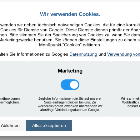
Wir verwenden Cookies.
wenden wir neben technisch notwendigen Cookies, die für eine korrek
ookies für Dienste von Google. Diese Dienste dienen primär der Anal
n. Bitte stimmen Sie der Speicherung von Cookies zu, wenn Sie damit
 Marketingzwecke benutzen. Sie können diese Einstellungen zu einem 
Menüpunkt "Cookies" editieren.
alten Sie Informationen zu Googles
Datennutzung
und
Verwendung von
ine Weitergabe an Dritte. Die angegebenen Daten sind nur für interne Zwecke besti
Marketing
ndfunktionen
Jegliche Informationen die Sie auf unserer
Wir sammeln
 ermöglichen.
Seite eintragen bleiben bei uns. Zu
Webtraffics
werberelevanten Zwecken übersenden wir
besser 
allerdings Verbindungsdaten an Google.
Ablehnen
Alles akzeptieren