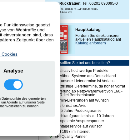
Bei Rückfragen:
Tel. 06201 690095-0
Mo. bis Do. 8:00-12:00 und 13:00-16:30 Uhr
Fr. 8:00-13:00 Uhr
te Funktionsweise gesetzt
Hauptkatalog
yse von Webtraffic und
 einverstanden sind, dass
Fordern Sie direkt unseren
späteren Zeitpunkt über den
aktuellen Hauptkatalog an!
Katalog anfordern
 Cookies
Warum sollten Sie bei uns bestellen?
mmt.
Analyse
Qualitativ hochwertige Produkte
Bewährte Systeme aus Deutschland
Auf unsere Liefertermine ist Verlass!
Kurzfristige Liefertermine, da hoher Vorrat
Lieferung ab Netto-Warenwert von 160,-
EUR frei Bordsteinkante
 Datenpunkte des generierten
Termin-Lieferungen auf Wunsch
, um Abläufe auf unserer Seite
Telefonisches Avis
nachvollziehen zu können.
Bis 5 Jahre Produktgarantie
Nachkaufgarantie bis zu 10 Jahren
Kompetente Ansprechpartner
Montageservice auf Wunsch
Seit 1997 im Internet
EHI Quality Partner