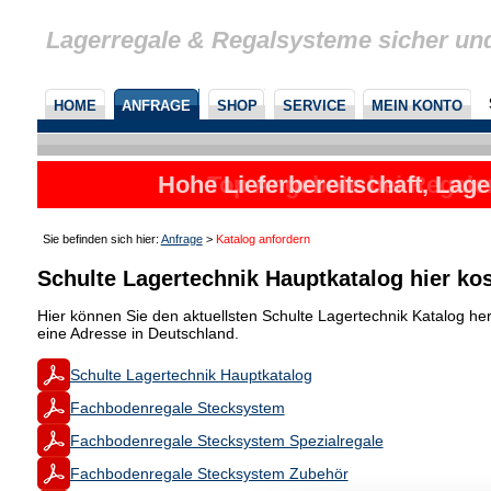
Lagerregale & Regalsysteme sicher un
HOME
ANFRAGE
SHOP
SERVICE
MEIN KONTO
Hohe Lieferbereitschaft, Lage
Top Angebote bei Regalen
Sie befinden sich hier:
Anfrage
>
Katalog anfordern
Schulte Lagertechnik Hauptkatalog hier kos
Hier können Sie den aktuellsten Schulte Lagertechnik Katalog h
eine Adresse in Deutschland.
Schulte Lagertechnik Hauptkatalog
Fachbodenregale Stecksystem
Fachbodenregale Stecksystem Spezialregale
Fachbodenregale Stecksystem Zubehör