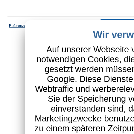
Vertrag wi
Referenzen
|
AGB
|
Datenschutz
|
Impressum
|
Cookies
|
Wir ver
*Schulte-Hauptkatalog, ausgen
Auf unserer Webseite 
notwendigen Cookies, die
gesetzt werden müssen
Google. Diese Dienste
Webtraffic und werberel
Sie der Speicherung v
einverstanden sind, d
Marketingzwecke benutzen
zu einem späteren Zeitpu