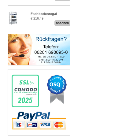
Fachbodenregal
€ 216,49
Stecksystem MultiPlus
ansehen