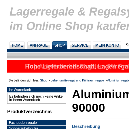
Lagerregale & Regal
im Online Shop kaufe
S
HOME
ANFRAGE
SHOP
SERVICE
MEIN KONTO
Hohe Lieferbereitschaft, Lagerrega
Top Angebote bei Regalen, 5% Prei
nicht
u
Sie befinden sich hier:
Shop
>
Lebensmittelregal und Kühlraumregale
>
Aluminiumregal
Aluminium
Ihr Warenkorb
Es befinden sich noch keine Artikel
in Ihrem Warenkorb.
90000
Produktverzeichnis
Fachbodenregale
Beschreibung
Sonderzubehör für