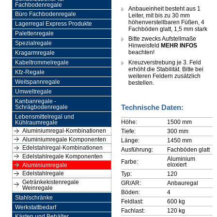
Fachbodenregale
Anbaueinheit besteht aus 1
Büro Fachbodenregale
Leiter, mit bis zu 30 mm
höhenverstellbaren Füßen, 4
Lagerregal Express Produkte
Fachböden glatt, 1,5 mm stark
Palettenregale
Bitte zwecks Aufstellmaße
Spezialregale
Hinweisfeld
MEHR INFOS
beachten!
Kragarmregale
Kreuzverstrebung je 3. Feld
Kabeltrommelregale
erhöht die Stabilität. Bitte bei
Kfz-Regale
weiteren Feldern zusätzlich
Weitspannregale
bestellen.
Umweltregale
Kanbanregale -
Technische Daten:
Schrägbodenregale
Lebensmittelregal und
Höhe:
1500 mm
Kühlraumregale
Aluminiumregal-Kombinationen
Tiefe:
300 mm
Aluminiumregale Komponenten
Länge:
1450 mm
Edelstahlregal-Kombinationen
Ausführung:
Fachböden glatt
Edelstahlregale Komponenten
Aluminium
Farbe:
eloxiert
Aluminiumregale
Edelstahlregale
Typ:
120
Getränkekistenregale
GR/AR:
Anbauregal
Weinregale
Böden:
4
Stahlschränke
Feldlast:
600 kg
Werkstattbedarf
Fachlast:
120 kg
Kästen und Behälter