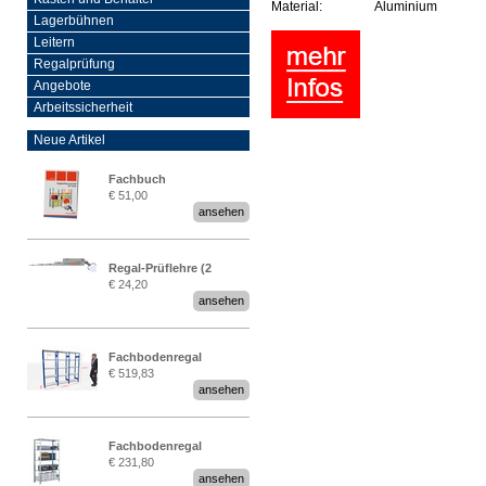
Material:
Aluminium
Lagerbühnen
Leitern
Regalprüfung
Angebote
Arbeitssicherheit
Neue Artikel
Fachbuch
€ 51,00
„Regalprüfung nach DIN
ansehen
EN 15635“
Regal-Prüflehre (2
€ 24,20
Stück)
ansehen
Fachbodenregal
€ 519,83
Stecksystem MultiPlus
ansehen
2,25 Meter breit
Fachbodenregal
€ 231,80
Stecksystem MultiPlus
ansehen