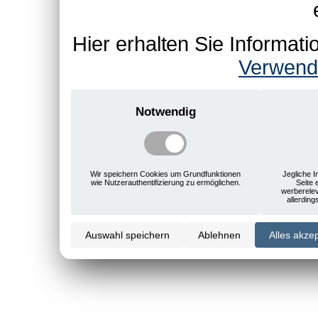
Hier erhalten Sie Informa
Verwend
Notwendig
Wir speichern Cookies um Grundfunktionen
Jegliche I
wie Nutzerauthentifizierung zu ermöglichen.
Seite 
werberele
allerdin
Auswahl speichern
Ablehnen
Alles akze