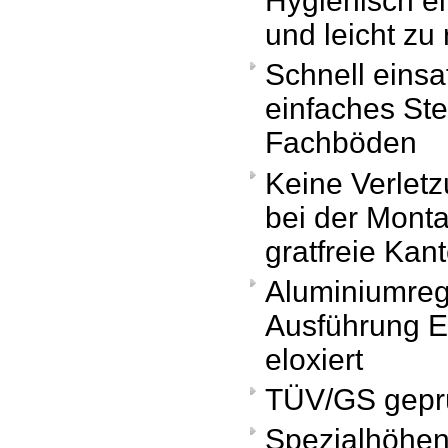
Hygienisch e
und leicht zu 
Schnell einsa
einfaches St
Fachböden
Keine Verlet
bei der Mont
gratfreie Kan
Aluminiumrega
Ausführung E
eloxiert
TÜV/GS geprü
Spezialhöhen