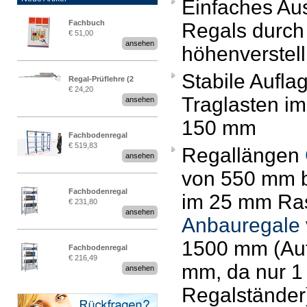
Einfaches Au
Fachbuch
Regals durch
€ 51,00
„Regalprüfung nach DIN
ansehen
höhenverstel
EN 15635“
Stabile Aufla
Regal-Prüflehre (2
€ 24,20
Stück)
Traglasten im
ansehen
150 mm
Fachbodenregal
€ 519,83
Regallängen
Stecksystem MultiPlus
ansehen
2,25 Meter breit
von 550 mm 
Fachbodenregal
im 25 mm Rast
€ 231,80
Stecksystem MultiPlus
ansehen
Anbauregale
1500 mm (Auf
Fachbodenregal
€ 216,49
Stecksystem MultiPlus
mm, da nur 1
ansehen
Regalständer