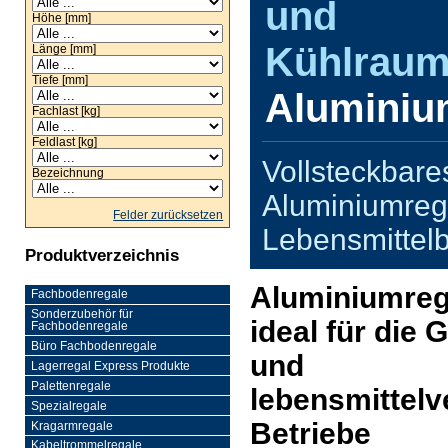
und
Höhe [mm]
Kühlraum
Länge [mm]
Tiefe [mm]
Aluminiu
Fachlast [kg]
Feldlast [kg]
Vollsteckbare
Bezeichnung
Aluminiumrega
Felder zurücksetzen
Lebensmittel
Produktverzeichnis
Aluminiumreg
Fachbodenregale
Sonderzubehör für
ideal für die
Fachbodenregale
Büro Fachbodenregale
und
Lagerregal Express Produkte
Palettenregale
lebensmittelv
Spezialregale
Betriebe
Kragarmregale
Kabeltrommelregale