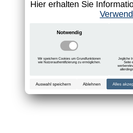
Hier erhalten Sie Informa
Verwend
Notwendig
Wir speichern Cookies um Grundfunktionen
Jegliche I
wie Nutzerauthentifizierung zu ermöglichen.
Seite 
werberele
allerdin
Auswahl speichern
Ablehnen
Alles akze