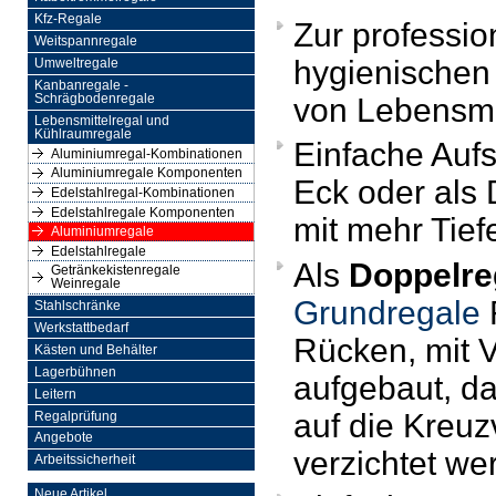
Kfz-Regale
Zur professio
Weitspannregale
hygienischen
Umweltregale
Kanbanregale -
Schrägbodenregale
von Lebensmi
Lebensmittelregal und
Kühlraumregale
Einfache Aufs
Aluminiumregal-Kombinationen
Aluminiumregale Komponenten
Eck oder als
Edelstahlregal-Kombinationen
Edelstahlregale Komponenten
mit mehr Tief
Aluminiumregale
Edelstahlregale
Als
Doppelre
Getränkekistenregale
Weinregale
Grundregale
Stahlschränke
Werkstattbedarf
Rücken, mit V
Kästen und Behälter
Lagerbühnen
aufgebaut, d
Leitern
auf die Kreuz
Regalprüfung
Angebote
verzichtet we
Arbeitssicherheit
Neue Artikel