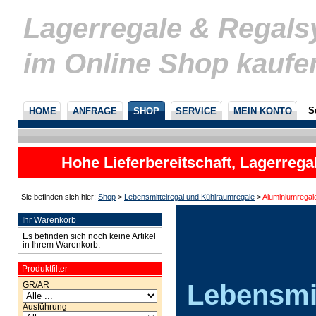
Lagerregale & Regal
im Online Shop kaufe
S
HOME
ANFRAGE
SHOP
SERVICE
MEIN KONTO
Hohe Lieferbereitschaft, Lagerrega
nicht
Sie befinden sich hier:
Shop
>
Lebensmittelregal und Kühlraumregale
>
Aluminiumregal
Ihr Warenkorb
Es befinden sich noch keine Artikel
in Ihrem Warenkorb.
Produktfilter
Lebensmit
GR/AR
Ausführung