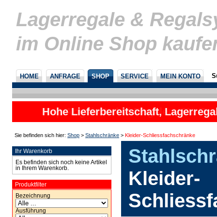
Lagerregale & Regal
im Online Shop kaufe
S
HOME
ANFRAGE
SHOP
SERVICE
MEIN KONTO
Hohe Lieferbereitschaft, Lagerrega
nicht
Sie befinden sich hier:
Shop
>
Stahlschränke
>
Kleider-Schliessfachschränke
Stahlschr
Ihr Warenkorb
Es befinden sich noch keine Artikel
in Ihrem Warenkorb.
Kleider-
Produktfilter
Schliess
Bezeichnung
Ausführung