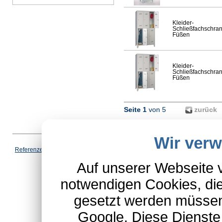
Kleider-
Schließfachschran
Füßen
Kleider-
Schließfachschran
Füßen
Seite 1
von 5
zurück
Wir ver
Vertrag wi
Referenzen
|
AGB
|
Datenschutz
|
Impressum
|
Cookies
|
*Schulte-Hauptkatalog, ausgen
Auf unserer Webseite 
notwendigen Cookies, die
gesetzt werden müssen
Google. Diese Dienste