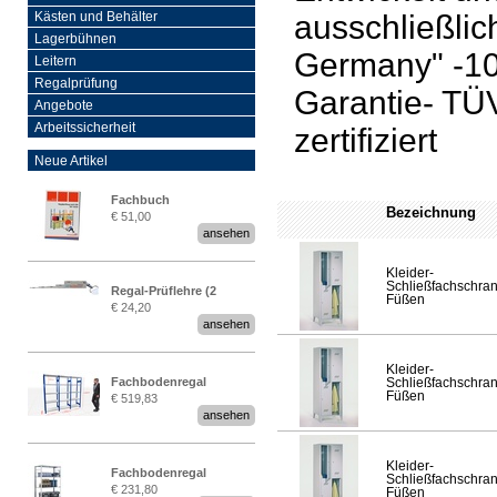
ausschließlic
Kästen und Behälter
Lagerbühnen
Germany" -10
Leitern
Regalprüfung
Garantie- TÜ
Angebote
Arbeitssicherheit
zertifiziert
Neue Artikel
Fachbuch
Bezeichnung
€ 51,00
„Regalprüfung nach DIN
ansehen
EN 15635“
Kleider-
Schließfachschran
Regal-Prüflehre (2
Füßen
€ 24,20
Stück)
ansehen
Kleider-
Fachbodenregal
Schließfachschran
Füßen
€ 519,83
Stecksystem MultiPlus
ansehen
2,25 Meter breit
Kleider-
Fachbodenregal
Schließfachschran
€ 231,80
Füßen
Stecksystem MultiPlus