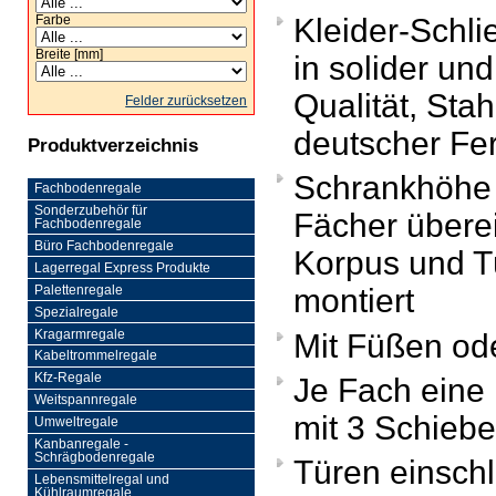
Kleider-Schl
Farbe
Breite [mm]
in solider und
Qualität, Sta
Felder zurücksetzen
deutscher Fe
Produktverzeichnis
Schrankhöhe
Fachbodenregale
Sonderzubehör für
Fächer übere
Fachbodenregale
Büro Fachbodenregale
Korpus und T
Lagerregal Express Produkte
montiert
Palettenregale
Spezialregale
Kragarmregale
Mit Füßen od
Kabeltrommelregale
Kfz-Regale
Je Fach eine
Weitspannregale
mit 3 Schieb
Umweltregale
Kanbanregale -
Schrägbodenregale
Türen einschl
Lebensmittelregal und
Kühlraumregale