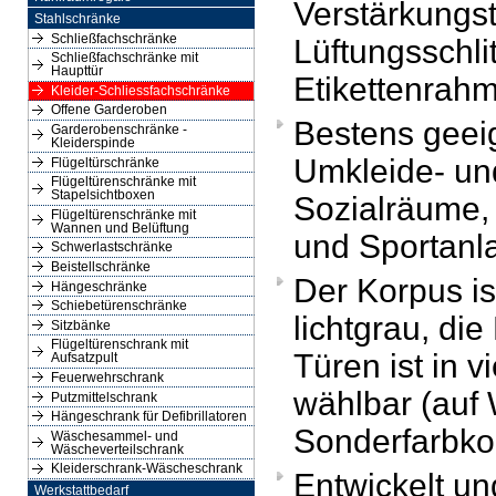
Verstärkungs
Stahlschränke
Schließfachschränke
Lüftungsschli
Schließfachschränke mit
Haupttür
Etikettenrah
Kleider-Schliessfachschränke
Offene Garderoben
Bestens geeig
Garderobenschränke -
Kleiderspinde
Umkleide- un
Flügeltürschränke
Flügeltürenschränke mit
Stapelsichtboxen
Sozialräume, 
Flügeltürenschränke mit
Wannen und Belüftung
und Sportanl
Schwerlastschränke
Beistellschränke
Der Korpus i
Hängeschränke
Schiebetürenschränke
lichtgrau, die
Sitzbänke
Flügeltürenschrank mit
Türen ist in v
Aufsatzpult
Feuerwehrschrank
wählbar (auf
Putzmittelschrank
Hängeschrank für Defibrillatoren
Sonderfarbko
Wäschesammel- und
Wäscheverteilschrank
Kleiderschrank-Wäscheschrank
Entwickelt un
Werkstattbedarf