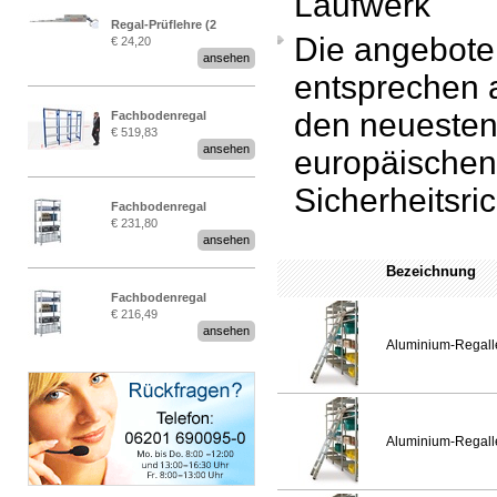
Laufwerk
Regal-Prüflehre (2
Die angebote
€ 24,20
Stück)
ansehen
entsprechen
den neueste
Fachbodenregal
€ 519,83
Stecksystem MultiPlus
ansehen
europäischen
2,25 Meter breit
Sicherheitsric
Fachbodenregal
€ 231,80
Stecksystem MultiPlus
ansehen
Bezeichnung
Fachbodenregal
€ 216,49
Stecksystem MultiPlus
ansehen
Aluminium-Regalle
Aluminium-Regalle