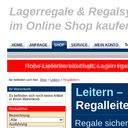
Lagerregale & Regal
im Online Shop kaufe
S
HOME
ANFRAGE
SHOP
SERVICE
MEIN KONTO
Hohe Lieferbereitschaft, Lagerrega
nicht
Sie befinden sich hier:
Shop
>
Leitern
>
Regalleitern
Leitern –
Ihr Warenkorb
Es befinden sich noch keine Artikel
in Ihrem Warenkorb.
Regalleit
Produktfilter
Bezeichnung
Regale siche
Ausführung