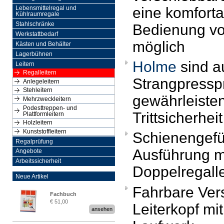
eine komforta
Lebensmittelregal und
Kühlraumregale
Stahlschränke
Bedienung vo
Werkstattbedarf
möglich
Kästen und Behälter
Lagerbühnen
Holme
sind a
Leitern
Regalleitern
Strangpresspr
Anlegeleitern
Stehleitern
gewährleiste
Mehrzweckleitern
Podesttreppen- und
Trittsicherheit
Plattformleitern
Holzleitern
Kunststoffleitern
Schienengefü
Regalprüfung
Ausführung m
Angebote
Arbeitssicherheit
Doppelregalle
Neue Artikel
Fahrbare Ver
Fachbuch
€ 51,00
Leiterkopf m
„Regalprüfung nach DIN
ansehen
EN 15635“