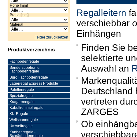
Höhe [mm]
Regalleitern
fa
Breite [mm]
verschiebbar 
Material
Einhängen
Felder zurücksetzen
Finden Sie be
Produktverzeichnis
selektierte un
Fachbodenregale
Auswahl an
R
Sonderzubehör für
Fachbodenregale
Büro Fachbodenregale
Markenqualit
Lagerregal Express Produkte
Deutschland 
Palettenregale
Spezialregale
vertreten dur
Kragarmregale
Kabeltrommelregale
ZARGES
Kfz-Regale
Weitspannregale
Ob einhängba
Umweltregale
verschiebbare
Kanbanregale -
Schrägbodenregale