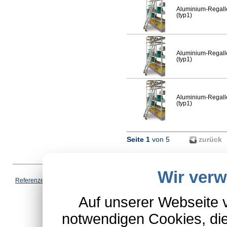
Aluminium-Regallei
(typ1)
Aluminium-Regallei
(typ1)
Aluminium-Regallei
(typ1)
Seite 1
von 5
zurück
Wir ver
Vertrag wi
Referenzen
|
AGB
|
Datenschutz
|
Impressum
|
Cookies
|
*Schulte-Hauptkatalog, ausgen
Auf unserer Webseite 
notwendigen Cookies, die