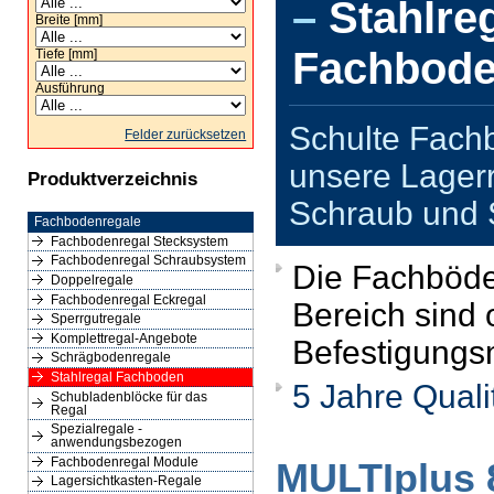
–
Stahlre
Breite [mm]
Fachbod
Tiefe [mm]
Ausführung
Schulte Fach
Felder zurücksetzen
unsere Lager
Produktverzeichnis
Schraub und 
Fachbodenregale
Fachbodenregal Stecksystem
Fachbodenregal Schraubsystem
Die Fachböde
Doppelregale
Fachbodenregal Eckregal
Bereich sind
Sperrgutregale
Komplettregal-Angebote
Befestigungsm
Schrägbodenregale
Stahlregal Fachboden
5 Jahre Quali
Schubladenblöcke für das
Regal
Spezialregale -
anwendungsbezogen
Fachbodenregal Module
MULTIplus
Lagersichtkasten-Regale