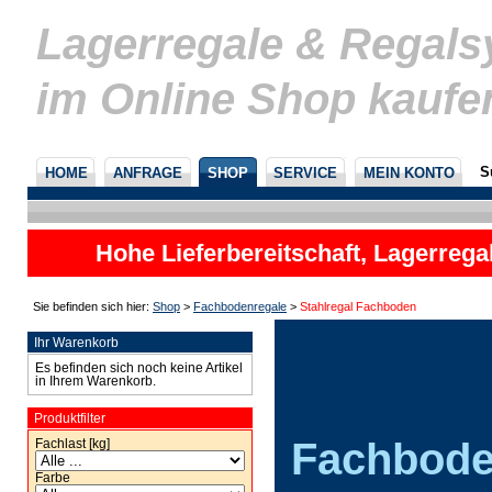
Lagerregale & Regal
im Online Shop kaufe
S
HOME
ANFRAGE
SHOP
SERVICE
MEIN KONTO
Hohe Lieferbereitschaft, Lagerrega
nicht
Sie befinden sich hier:
Shop
>
Fachbodenregale
>
Stahlregal Fachboden
Ihr Warenkorb
Es befinden sich noch keine Artikel
in Ihrem Warenkorb.
Produktfilter
Fachbode
Fachlast [kg]
Farbe