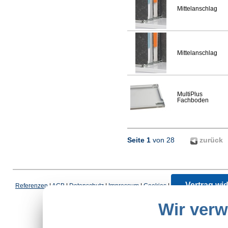
Mittelanschlag
Mittelanschlag
MultiPlus
Fachboden
Seite 1
von 28
zurück
Vertrag wi
Referenzen
|
AGB
|
Datenschutz
|
Impressum
|
Cookies
|
*Schulte-Hauptkatalog, ausgen
Wir ver