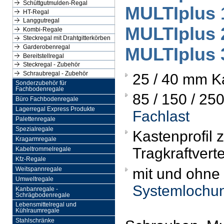
Schüttgutmulden-Regal
MULTIplus
HT-Regal
Langgutregal
MULTIplus
Kombi-Regale
Steckregal mit Drahtgitterkörben
Garderobenregal
MULTIplus
Bereitstellregal
Steckregal - Zubehör
Schraubregal - Zubehör
25 / 40 mm 
Sonderzubehör für
Fachbodenregale
85 / 150 / 250
Büro Fachbodenregale
Lagerregal Express Produkte
Fachlast
Palettenregale
Spezialregale
Kastenprofil 
Kragarmregale
Tragkraftvert
Kabeltrommelregale
Kfz-Regale
mit und ohne
Weitspannregale
Umweltregale
Systemlochu
Kanbanregale -
Schrägbodenregale
Lebensmittelregal und
Kühlraumregale
Stahlschränke