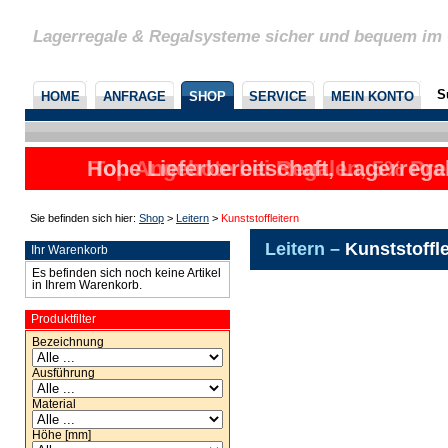
Lagerregale & Regalsysteme sicher und bequem im 
S
HOME
ANFRAGE
SHOP
SERVICE
MEIN KONTO
Hohe Lieferbereitschaft, Lagerrega
Top Angebote bei Regalen, 5% Prei
nicht
u
Sie befinden sich hier:
Shop
>
Leitern
>
Kunststoffleitern
Leitern –
Kunststoffle
Ihr Warenkorb
Es befinden sich noch keine Artikel
in Ihrem Warenkorb.
Produktfilter
Bezeichnung
Ausführung
Material
Höhe [mm]