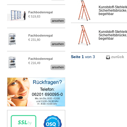
Kunststoff-Stehleit
Sicherheitsbrücke,
Fachbodenregal
begehbar
€ 519,83
Stecksystem MultiPlus
ansehen
2,25 Meter breit
Kunststoff-Stehleit
Sicherheitsbrücke,
Fachbodenregal
begehbar
€ 231,80
Stecksystem MultiPlus
ansehen
Seite 1
von 3
zurück
Fachbodenregal
€ 216,49
Stecksystem MultiPlus
ansehen