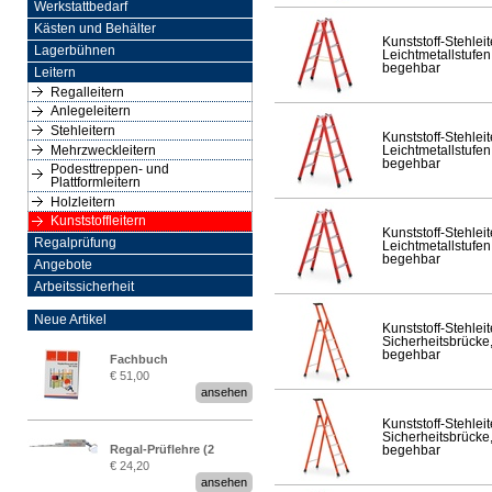
Werkstattbedarf
Kästen und Behälter
Kunststoff-Stehleit
Lagerbühnen
Leichtmetallstufen,
begehbar
Leitern
Regalleitern
Anlegeleitern
Stehleitern
Kunststoff-Stehleit
Mehrzweckleitern
Leichtmetallstufen,
begehbar
Podesttreppen- und
Plattformleitern
Holzleitern
Kunststoffleitern
Kunststoff-Stehleit
Regalprüfung
Leichtmetallstufen,
begehbar
Angebote
Arbeitssicherheit
Neue Artikel
Kunststoff-Stehleit
Sicherheitsbrücke,
begehbar
Fachbuch
€ 51,00
„Regalprüfung nach DIN
ansehen
EN 15635“
Kunststoff-Stehleit
Sicherheitsbrücke,
Regal-Prüflehre (2
begehbar
€ 24,20
Stück)
ansehen