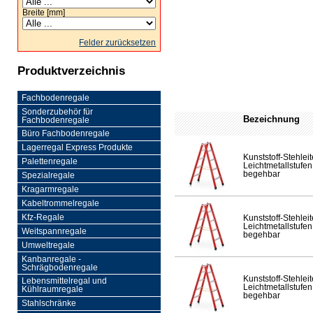
Breite [mm]
Felder zurücksetzen
Produktverzeichnis
Fachbodenregale
Sonderzubehör für
Bezeichnung
Fachbodenregale
Büro Fachbodenregale
Lagerregal Express Produkte
Kunststoff-Stehleit
Palettenregale
Leichtmetallstufen,
begehbar
Spezialregale
Kragarmregale
Kabeltrommelregale
Kfz-Regale
Kunststoff-Stehleit
Leichtmetallstufen,
Weitspannregale
begehbar
Umweltregale
Kanbanregale -
Schrägbodenregale
Kunststoff-Stehleit
Lebensmittelregal und
Leichtmetallstufen,
Kühlraumregale
begehbar
Stahlschränke