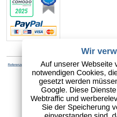
Wir ver
Auf unserer Webseite 
Vertrag wi
Referenzen
|
AGB
|
Datenschutz
|
Impressum
|
Cookies
|
notwendigen Cookies, die
*Schulte-Hauptkatalog, ausgen
gesetzt werden müssen
Google. Diese Dienste
Webtraffic und werberel
Sie der Speicherung v
einverstanden sind, d