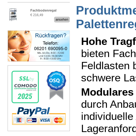
Produktme
Fachbodenregal
€ 216,49
Stecksystem MultiPlus
Palettenre
ansehen
Hohe Tragf
bieten Fach
Feldlasten b
schwere La
Modulares
durch Anbau
individuell
Lageranfor