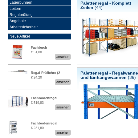
Palettenregal - Komplett
Lagerbühnen
Zeilen
(44)
Leitern
Regalprüfung
Angebote
Arbeitssicherheit
Neue Artikel
Fachbuch
€ 51,00
„Regalprüfung nach DIN
ansehen
EN 15635“
Palettenregal - Regalwann
Regal-Prüflehre (2
und Einhängewannen
(36)
€ 24,20
Stück)
ansehen
Fachbodenregal
€ 519,83
Stecksystem MultiPlus
ansehen
2,25 Meter breit
Fachbodenregal
€ 231,80
Stecksystem MultiPlus
ansehen