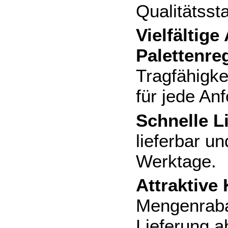
Qualitätsst
Vielfältige
Palettenre
Tragfähigk
für jede An
Schnelle L
lieferbar u
Werktage.
Attraktive
Mengenraba
Lieferung 