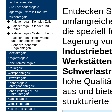
Fachbodenregale
Büro Fachbodenregale
Entdecken S
Lagerregal Express Produkte
Palettenregale
umfangreich
Palettenregal - Komplett Zeilen
Palettenregal - Ständer und
die speziell 
Holme
Palettenregal - Systemzubehör
Lagerung v
Palettenregal - Regalwannen
und Einhängewannen
Sonderzubehör für
Industriebe
Regalanlagen
Spezialregale
Werkstätten
Kragarmregale
Kabeltrommelregale
Schwerlastr
Kfz-Regale
Weitspannregale
hohe Qualität
Umweltregale
Kanbanregale -
Schrägbodenregale
aus und biet
Lebensmittelregal und
Kühlraumregale
strukturierte
Stahlschränke
Werkstattbedarf
Kästen und Behälter