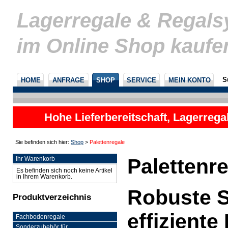
Lagerregale & Regal
im Online Shop kaufe
S
HOME
ANFRAGE
SHOP
SERVICE
MEIN KONTO
Hohe Lieferbereitschaft, Lagerrega
nicht
Sie befinden sich hier:
Shop
>
Palettenregale
Palettenr
Ihr Warenkorb
Es befinden sich noch keine Artikel
in Ihrem Warenkorb.
Robuste S
Produktverzeichnis
effizient
Fachbodenregale
Sonderzubehör für