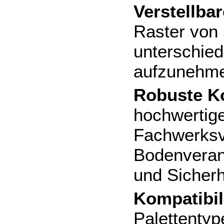
Verstellba
Raster von
unterschied
aufzunehm
Robuste Ko
hochwertig
Fachwerksv
Bodenverank
und Sicherh
Kompatibili
Palettentyp