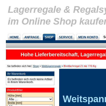
Lagerregale & Regal
im Online Shop kaufe
S
HOME
ANFRAGE
SHOP
SERVICE
MEIN KONTO
Hohe Lieferbereitschaft, Lagerrega
nicht
Sie befinden sich hier:
Shop
>
Weitspannregale
>
Breitfachregal Z1 bis 776 Kg
Ihr Warenkorb
Es befinden sich noch keine Artikel
in Ihrem Warenkorb.
Produktfilter
Weitspan
Höhe [mm]
Breite [mm]