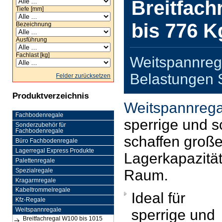
Breitfach
Tiefe [mm]
bis 776 K
Bezeichnung
Ausführung
Fachlast [kg]
Weitspannrega
Belastungen 
Felder zurücksetzen
Produktverzeichnis
Weitspannrega
Fachbodenregale
sperrige und 
Sonderzubehör für
Fachbodenregale
schaffen groß
Büro Fachbodenregale
Lagerregal Express Produkte
Lagerkapazität
Palettenregale
Raum.
Spezialregale
Kragarmregale
Kabeltrommelregale
Ideal für
Kfz-Regale
Weitspannregale
sperrige und
Breitfachregal W100 bis 1015