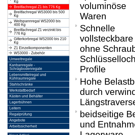
Kg
voluminöse
Breitfachregal Z1 bis 776 Kg
Breitfachregal WS3000 bis 500
Waren
Kg
Weitspannregal WS2000 bis
400 Kg
Schnelle
Breitfachregal Z1 verzinkt bis
776 Kg
vollsteckbar
Gitterkorbregal WS2000 bis 210
Kg
ohne Schraub
Z1 Einzelkomponenten
WS3000 - Zubehör
Schlüsselloc
Umweltregale
Kanbanregale -
Profile
Schrägbodenregale
Lebensmittelregal und
Hohe Belastb
Kühlraumregale
Stahlschränke
durch verwin
Werkstattbedarf
Kästen und Behälter
Längstravers
Lagerbühnen
Leitern
beidseitige 
Regalprüfung
Angebote
und Entnahm
Arbeitssicherheit
Lagerware