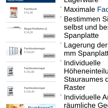
Neue Artikel
Maximale
Fac
Fachbuch
€ 51,00
„Regalprüfung nach DIN
ansehen
Bestimmen Si
EN 15635“
selbst und be
Regal-Prüflehre (2
€ 24,20
Spanplatte
Stück)
ansehen
Lagerung der
Fachbodenregal
mm Spanplat
€ 519,83
Stecksystem MultiPlus
ansehen
2,25 Meter breit
Individuelle
Fachbodenregal
Höheneinteil
€ 231,80
Stecksystem MultiPlus
ansehen
Stauraumes 
Raster
Fachbodenregal
€ 216,49
Stecksystem MultiPlus
Individuelle
ansehen
räumliche Ge