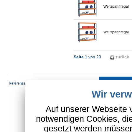
Weitspannregal
Weitspannregal
Seite 1
von 20
zurück
Vertrag wi
Referenzen
|
AGB
|
Datenschutz
|
Impressum
|
Cookies
|
Wir ver
*Schulte-Hauptkatalog, ausgen
Auf unserer Webseite 
notwendigen Cookies, die
gesetzt werden müssen