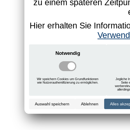
zu einem späteren Zeitpu
Hier erhalten Sie Informa
Verwend
Notwendig
Wir speichern Cookies um Grundfunktionen
Jegliche I
wie Nutzerauthentifizierung zu ermöglichen.
Seite 
werberele
allerdin
Auswahl speichern
Ablehnen
Alles akze