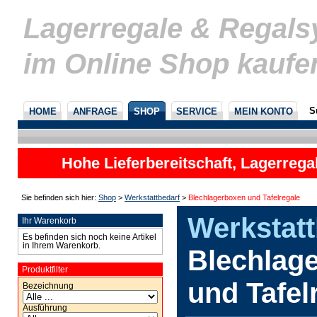
Lagerregale & Regal
im Online Shop kaufe
S
HOME
ANFRAGE
SHOP
SERVICE
MEIN KONTO
Hohe Lieferbereitschaft, Lagerrega
nicht
Sie befinden sich hier:
Shop
>
Werkstattbedarf
>
Blechlagerboxen und Tafelregale
Werkstatt
Ihr Warenkorb
Es befinden sich noch keine Artikel
in Ihrem Warenkorb.
Blechlag
Produktfilter
und Tafel
Bezeichnung
Ausführung