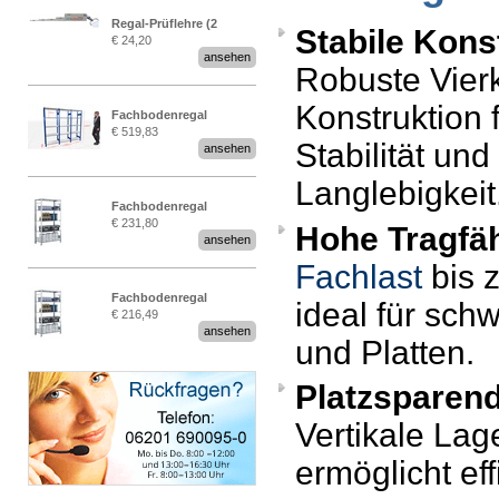
Regal-Prüflehre (2
Stabile Kons
€ 24,20
Stück)
ansehen
Robuste Vierk
Konstruktion 
Fachbodenregal
€ 519,83
Stecksystem MultiPlus
Stabilität und
ansehen
2,25 Meter breit
Langlebigkeit
Fachbodenregal
€ 231,80
Hohe Tragfäh
Stecksystem MultiPlus
ansehen
Fachlast
bis z
Fachbodenregal
ideal für sch
€ 216,49
Stecksystem MultiPlus
ansehen
und Platten.
Platzsparen
Vertikale Lag
ermöglicht eff