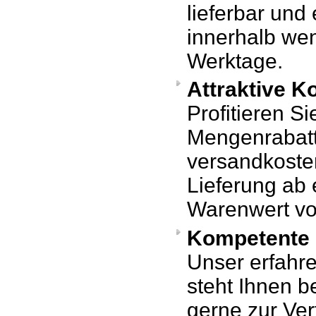
lieferbar und
innerhalb we
Werktage.
Attraktive K
Profitieren Si
Mengenrabat
versandkosten
Lieferung ab 
Warenwert vo
Kompetente 
Unser erfahr
steht Ihnen b
gerne zur Ve