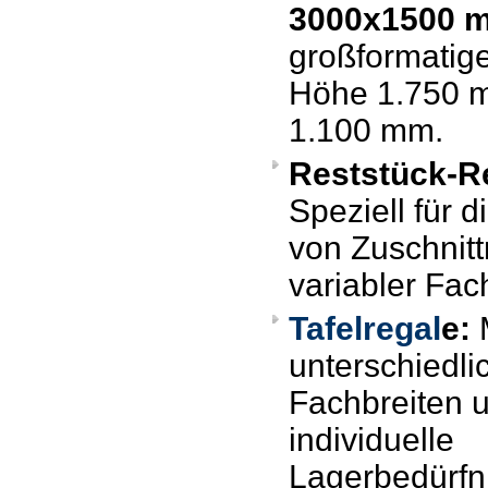
3000x1500 
großformatig
Höhe 1.750 m
1.100 mm.
Reststück-R
Speziell für 
von Zuschnitt
variabler Fac
Tafelregal
e:
M
unterschiedli
Fachbreiten u
individuelle
Lagerbedürfn