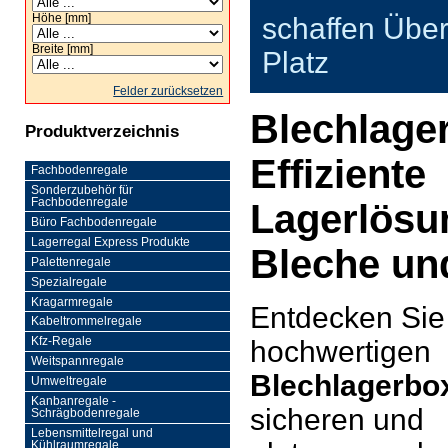
Höhe [mm]
schaffen Über
Breite [mm]
Platz
Felder zurücksetzen
Blechlage
Produktverzeichnis
Effiziente
Fachbodenregale
Sonderzubehör für
Fachbodenregale
Lagerlösu
Büro Fachbodenregale
Lagerregal Express Produkte
Bleche und
Palettenregale
Spezialregale
Kragarmregale
Entdecken Sie
Kabeltrommelregale
hochwertigen
Kfz-Regale
Weitspannregale
Blechlagerbo
Umweltregale
Kanbanregale -
sicheren und
Schrägbodenregale
Lebensmittelregal und
Kühlraumregale