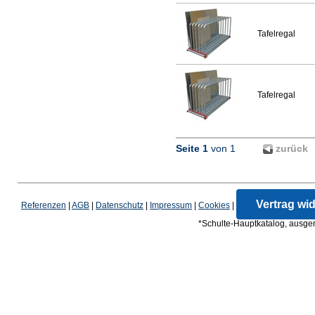
Tafelregal
Tafelregal
Seite 1
von 1
zurück
Vertrag wi
Referenzen
|
AGB
|
Datenschutz
|
Impressum
|
Cookies
|
*Schulte-Hauptkatalog, ausgen