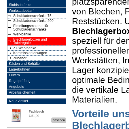
platzsparende
Stahlschränke
von Blechen, P
Werkstattbedarf
Schubladenschränke 75
Reststücken. 
Schubladenschränke 200
Einteilungsmaterial für
Blechlagerbo
Schubladenschränke
Werkbänke
speziell für de
Blechlagerboxen und
Tafelregale
professionelle
Z1-Werkbänke
Kommissionierwagen
Werkstätten, I
Zubehör
Kästen und Behälter
Lager konzipie
Lagerbühnen
Leitern
optimale Bedi
Regalprüfung
die vertikale L
Angebote
Arbeitssicherheit
Materialien.
Neue Artikel
Vorteile un
Fachbuch
€ 51,00
„Regalprüfung nach DIN
ansehen
Blechlager
EN 15635“