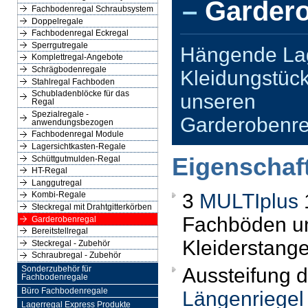
–
Gardero
Fachbodenregal Schraubsystem
Doppelregale
Fachbodenregal Eckregal
Sperrgutregale
Hängende La
Komplettregal-Angebote
Schrägbodenregale
Kleidungstück
Stahlregal Fachboden
Schubladenblöcke für das
unseren
Regal
Spezialregale -
Garderobenr
anwendungsbezogen
Fachbodenregal Module
Lagersichtkasten-Regale
Eigenschaf
Schüttgutmulden-Regal
HT-Regal
Langgutregal
3
MULTIplus
Kombi-Regale
Steckregal mit Drahtgitterkörben
Fachböden u
Garderobenregal
Bereitstellregal
Kleiderstang
Steckregal - Zubehör
Schraubregal - Zubehör
Aussteifung 
Sonderzubehör für
Fachbodenregale
Büro Fachbodenregale
Längenriegel
Lagerregal Express Produkte