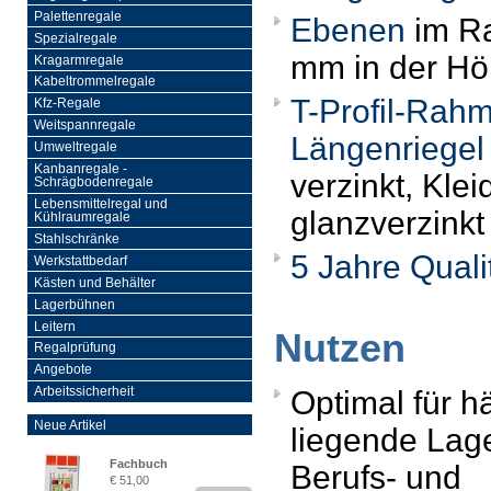
Palettenregale
Ebenen
im Ra
Spezialregale
mm in der Höh
Kragarmregale
Kabeltrommelregale
T-Profil-Rah
Kfz-Regale
Weitspannregale
Längenriegel
Umweltregale
Kanbanregale -
verzinkt, Kle
Schrägbodenregale
Lebensmittelregal und
glanzverzinkt
Kühlraumregale
Stahlschränke
5 Jahre Quali
Werkstattbedarf
Kästen und Behälter
Lagerbühnen
Leitern
Nutzen
Regalprüfung
Angebote
Optimal für 
Arbeitssicherheit
Neue Artikel
liegende Lag
Fachbuch
Berufs- und
€ 51,00
„Regalprüfung nach DIN