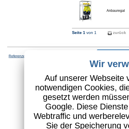
Anbauregal
Seite 1
von 1
zurück
Vertrag wi
Referenzen
|
AGB
|
Datenschutz
|
Impressum
|
Cookies
|
Wir ver
*Schulte-Hauptkatalog, ausgen
Auf unserer Webseite 
notwendigen Cookies, die
gesetzt werden müssen
Google. Diese Dienste
Webtraffic und werberel
Sie der Speicherung v