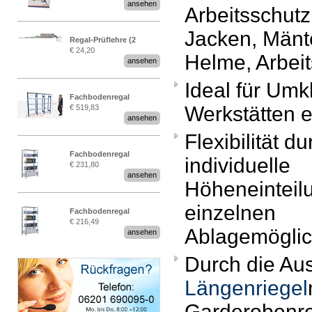
ansehen
Arbeitsschutz
EN 15635“
Jacken, Mänt
Regal-Prüflehre (2
€ 24,20
Stück)
Helme, Arbei
ansehen
Ideal für Umk
Fachbodenregal
Werkstätten e
€ 519,83
Stecksystem MultiPlus
ansehen
2,25 Meter breit
Flexibilität du
Fachbodenregal
individuelle
€ 231,80
Stecksystem MultiPlus
ansehen
Höheneinteil
einzelnen
Fachbodenregal
€ 216,49
Stecksystem MultiPlus
Ablagemöglic
ansehen
Durch die Aus
Längenriegel
Garderobenre