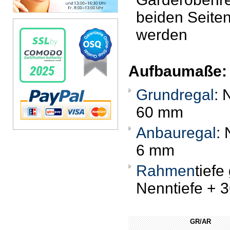
beiden Seiten
werden
Aufbaumaße:
Grundregal
: 
60 mm
Anbauregal
:
6 mm
Rahmen
tiefe
Nenntiefe + 
GR/AR