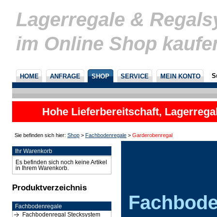
Lagerregale & Regal
im Online Shop kaufe
S
HOME
ANFRAGE
SHOP
SERVICE
MEIN KONTO
Hohe Lieferbereitschaft, Lagerrega
nicht
Sie befinden sich hier:
Shop
>
Fachbodenregale
>
Garderobenregal
Ihr Warenkorb
Es befinden sich noch keine Artikel
in Ihrem Warenkorb.
Produktverzeichnis
Fachbode
Fachbodenregale
Fachbodenregal Stecksystem