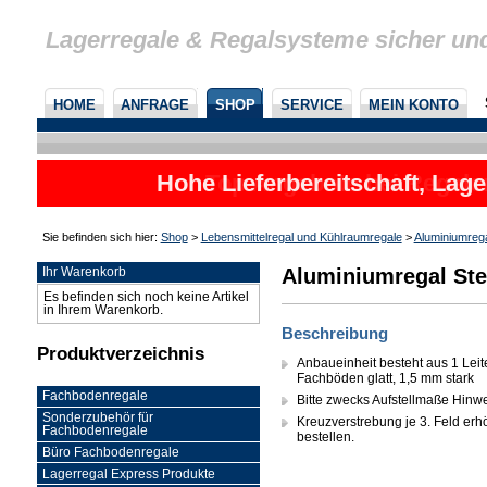
Lagerregale & Regalsysteme sicher un
HOME
ANFRAGE
SHOP
SERVICE
MEIN KONTO
Hohe Lieferbereitschaft, Lage
Sie befinden sich hier:
Shop
>
Lebensmittelregal und Kühlraumregale
>
Aluminiumreg
Aluminiumregal Ste
Ihr Warenkorb
Es befinden sich noch keine Artikel
in Ihrem Warenkorb.
Beschreibung
Produktverzeichnis
Anbaueinheit besteht aus 1 Leit
Fachböden glatt, 1,5 mm stark
Fachbodenregale
Bitte zwecks Aufstellmaße Hinw
Sonderzubehör für
Kreuzverstrebung je 3. Feld erhöh
Fachbodenregale
bestellen.
Büro Fachbodenregale
Lagerregal Express Produkte