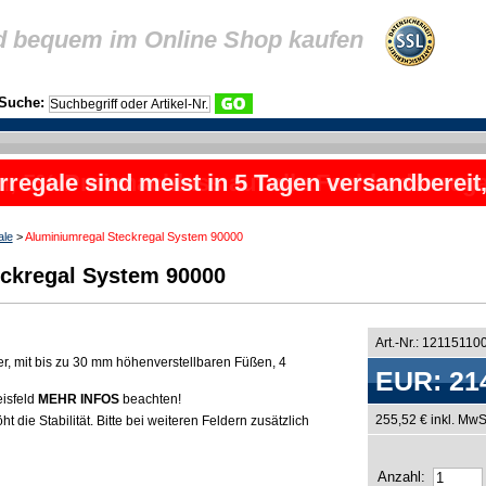
d bequem im Online Shop kaufen
Suche:
rregale sind meist in 5 Tagen versandbereit
ale
>
Aluminiumregal Steckregal System 90000
ckregal System 90000
Art.-Nr.: 12115110
er, mit bis zu 30 mm höhenverstellbaren Füßen, 4
EUR: 21
eisfeld
MEHR INFOS
beachten!
255,52 € inkl. MwS
t die Stabilität. Bitte bei weiteren Feldern zusätzlich
Anzahl: