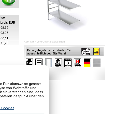
eise
lpreis EUR
198,62
193,25
182,51
Abb.
kann vom Original abweichen
171,78
te Funktionsweise gesetzt
yse von Webtraffic und
 einverstanden sind, dass
späteren Zeitpunkt über den
 Cookies