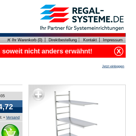
Ihr Warenkorb (
0
)
Direktbestellung
Kontakt
Impressum
, soweit nicht anders erwähnt!
X
Jetzt einloggen
035
4,72
t. +
Versand