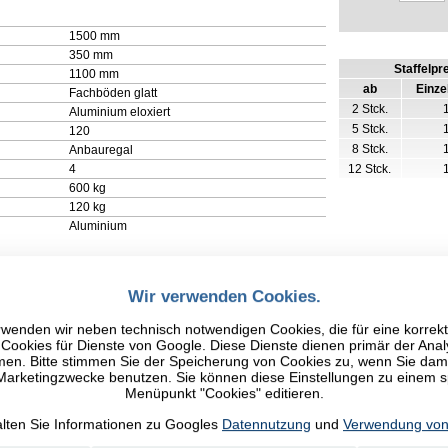
1500 mm
350 mm
Staffelpr
1100 mm
ab
Einze
Fachböden glatt
2 Stck.
Aluminium eloxiert
5 Stck.
120
8 Stck.
Anbauregal
4
12 Stck.
600 kg
120 kg
Aluminium
Wir verwenden Cookies.
wenden wir neben technisch notwendigen Cookies, die für eine korrek
ookies für Dienste von Google. Diese Dienste dienen primär der Anal
n. Bitte stimmen Sie der Speicherung von Cookies zu, wenn Sie damit
 Marketingzwecke benutzen. Sie können diese Einstellungen zu einem 
Menüpunkt "Cookies" editieren.
alten Sie Informationen zu Googles
Datennutzung
und
Verwendung von