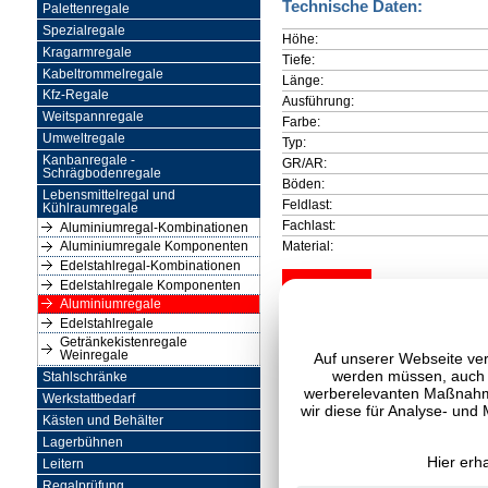
Technische Daten:
Palettenregale
Spezialregale
Höhe:
Kragarmregale
Tiefe:
Kabeltrommelregale
Länge:
Kfz-Regale
Ausführung:
Weitspannregale
Farbe:
Umweltregale
Typ:
Kanbanregale -
GR/AR:
Schrägbodenregale
Böden:
Lebensmittelregal und
Feldlast:
Kühlraumregale
Fachlast:
Aluminiumregal-Kombinationen
Material:
Aluminiumregale Komponenten
Edelstahlregal-Kombinationen
Edelstahlregale Komponenten
Aluminiumregale
Edelstahlregale
Getränkekistenregale
Weinregale
Auf unserer Webseite ver
werden müssen, auch C
Stahlschränke
werberelevanten Maßnahme
Werkstattbedarf
wir diese für Analyse- und
Kästen und Behälter
Lagerbühnen
Hier erh
Leitern
Regalprüfung