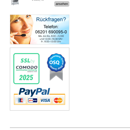
Stecksystem MultiPlus
ansehen