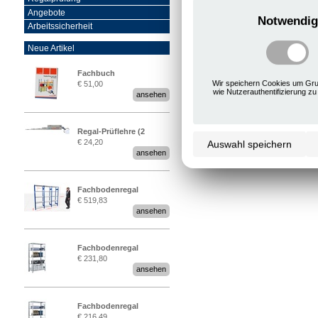
Angebote
Notwendig
Arbeitssicherheit
Neue Artikel
Fachbuch
Wir speichern Cookies um Gru
€ 51,00
„Regalprüfung nach DIN
wie Nutzerauthentifizierung zu
ansehen
EN 15635“
Regal-Prüflehre (2
€ 24,20
Auswahl speichern
Stück)
ansehen
Fachbodenregal
€ 519,83
Stecksystem MultiPlus
ansehen
2,25 Meter breit
Fachbodenregal
€ 231,80
Stecksystem MultiPlus
ansehen
Fachbodenregal
€ 216,49