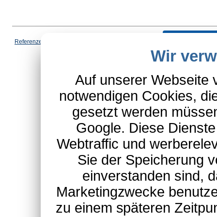
Vertrag wi
Referenzen
|
AGB
|
Datenschutz
|
Impressum
|
Cookies
|
Wir ver
*Schulte-Hauptkatalog, ausgen
Auf unserer Webseite 
notwendigen Cookies, die
gesetzt werden müssen
Google. Diese Dienste
Webtraffic und werberel
Sie der Speicherung v
einverstanden sind, d
Marketingzwecke benutzen
zu einem späteren Zeitpu