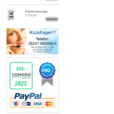
Fachbodenregal
€ 216,49
Stecksystem MultiPlus
ansehen