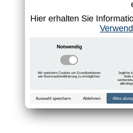
Hier erhalten Sie Informa
Verwend
Notwendig
Wir speichern Cookies um Grundfunktionen
Jegliche I
wie Nutzerauthentifizierung zu ermöglichen.
Seite 
werberele
allerdin
Auswahl speichern
Ablehnen
Alles akze