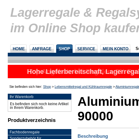
Lagerregale & Regal
im Online Shop kaufe
S
HOME
ANFRAGE
SHOP
SERVICE
MEIN KONTO
Hohe Lieferbereitschaft, Lagerrega
Top Angebote bei Regalen, 5% Prei
nicht
u
Sie befinden sich hier:
Shop
>
Lebensmittelregal und Kühlraumregale
>
Aluminiumregal
Aluminium
Ihr Warenkorb
Es befinden sich noch keine Artikel
in Ihrem Warenkorb.
90000
Produktverzeichnis
Fachbodenregale
Beschreibung
Sonderzubehör für