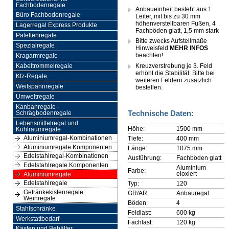
Fachbodenregale
Anbaueinheit besteht aus 1
Büro Fachbodenregale
Leiter, mit bis zu 30 mm
höhenverstellbaren Füßen, 4
Lagerregal Express Produkte
Fachböden glatt, 1,5 mm stark
Palettenregale
Bitte zwecks Aufstellmaße
Spezialregale
Hinweisfeld
MEHR INFOS
beachten!
Kragarmregale
Kreuzverstrebung je 3. Feld
Kabeltrommelregale
erhöht die Stabilität. Bitte bei
Kfz-Regale
weiteren Feldern zusätzlich
Weitspannregale
bestellen.
Umweltregale
Kanbanregale -
Technische Daten:
Schrägbodenregale
Lebensmittelregal und
Höhe:
1500 mm
Kühlraumregale
Aluminiumregal-Kombinationen
Tiefe:
400 mm
Aluminiumregale Komponenten
Länge:
1075 mm
Edelstahlregal-Kombinationen
Ausführung:
Fachböden glatt
Edelstahlregale Komponenten
Aluminium
Farbe:
eloxiert
Aluminiumregale
Edelstahlregale
Typ:
120
Getränkekistenregale
GR/AR:
Anbauregal
Weinregale
Böden:
4
Stahlschränke
Feldlast:
600 kg
Werkstattbedarf
Fachlast:
120 kg
Kästen und Behälter