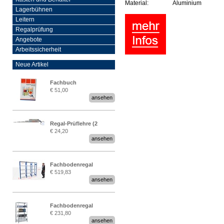
Material:
Aluminium
Lagerbühnen
Leitern
Regalprüfung
Angebote
Arbeitssicherheit
Neue Artikel
Fachbuch
€ 51,00
„Regalprüfung nach DIN
ansehen
EN 15635“
Regal-Prüflehre (2
€ 24,20
Stück)
ansehen
Fachbodenregal
€ 519,83
Stecksystem MultiPlus
ansehen
2,25 Meter breit
Fachbodenregal
€ 231,80
Stecksystem MultiPlus
ansehen