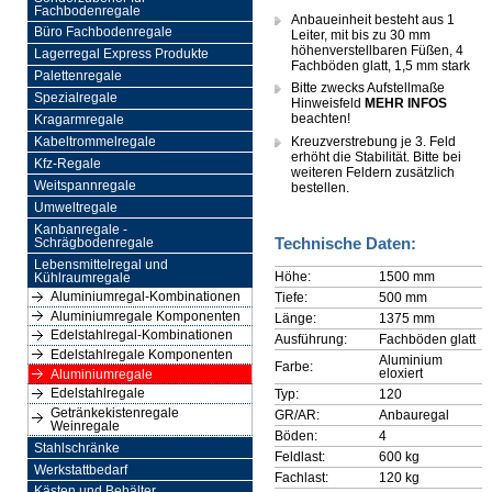
Fachbodenregale
Anbaueinheit besteht aus 1
Büro Fachbodenregale
Leiter, mit bis zu 30 mm
höhenverstellbaren Füßen, 4
Lagerregal Express Produkte
Fachböden glatt, 1,5 mm stark
Palettenregale
Bitte zwecks Aufstellmaße
Spezialregale
Hinweisfeld
MEHR INFOS
beachten!
Kragarmregale
Kreuzverstrebung je 3. Feld
Kabeltrommelregale
erhöht die Stabilität. Bitte bei
Kfz-Regale
weiteren Feldern zusätzlich
Weitspannregale
bestellen.
Umweltregale
Kanbanregale -
Technische Daten:
Schrägbodenregale
Lebensmittelregal und
Höhe:
1500 mm
Kühlraumregale
Aluminiumregal-Kombinationen
Tiefe:
500 mm
Aluminiumregale Komponenten
Länge:
1375 mm
Edelstahlregal-Kombinationen
Ausführung:
Fachböden glatt
Edelstahlregale Komponenten
Aluminium
Farbe:
eloxiert
Aluminiumregale
Edelstahlregale
Typ:
120
Getränkekistenregale
GR/AR:
Anbauregal
Weinregale
Böden:
4
Stahlschränke
Feldlast:
600 kg
Werkstattbedarf
Fachlast:
120 kg
Kästen und Behälter