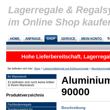
Lagerregale & Regal
im Online Shop kaufe
S
HOME
ANFRAGE
SHOP
SERVICE
MEIN KONTO
Hohe Lieferbereitschaft, Lagerrega
nicht
Sie befinden sich hier:
Shop
>
Lebensmittelregal und Kühlraumregale
>
Aluminiumregal
Aluminium
Ihr Warenkorb
Es befinden sich noch keine Artikel
in Ihrem Warenkorb.
90000
Produktverzeichnis
Fachbodenregale
Beschreibung
Sonderzubehör für