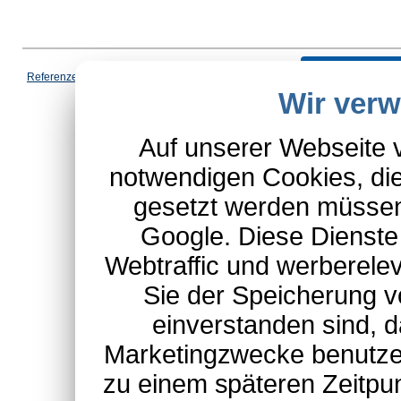
Vertrag wi
Referenzen
|
AGB
|
Datenschutz
|
Impressum
|
Cookies
|
Wir ver
*Schulte-Hauptkatalog, ausgen
Auf unserer Webseite 
notwendigen Cookies, die
gesetzt werden müssen
Google. Diese Dienste
Webtraffic und werberel
Sie der Speicherung v
einverstanden sind, d
Marketingzwecke benutzen
zu einem späteren Zeitpu