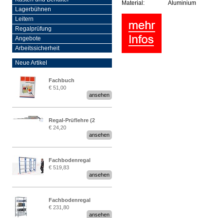
Material:
Aluminium
Lagerbühnen
Leitern
Regalprüfung
Angebote
Arbeitssicherheit
Neue Artikel
Fachbuch
€ 51,00
„Regalprüfung nach DIN
ansehen
EN 15635“
Regal-Prüflehre (2
€ 24,20
Stück)
ansehen
Fachbodenregal
€ 519,83
Stecksystem MultiPlus
ansehen
2,25 Meter breit
Fachbodenregal
€ 231,80
Stecksystem MultiPlus
ansehen