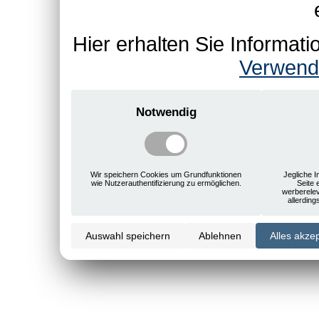
Hier erhalten Sie Informa
Verwend
Notwendig
Wir speichern Cookies um Grundfunktionen
Jegliche I
wie Nutzerauthentifizierung zu ermöglichen.
Seite 
werberele
allerdin
Auswahl speichern
Ablehnen
Alles akze