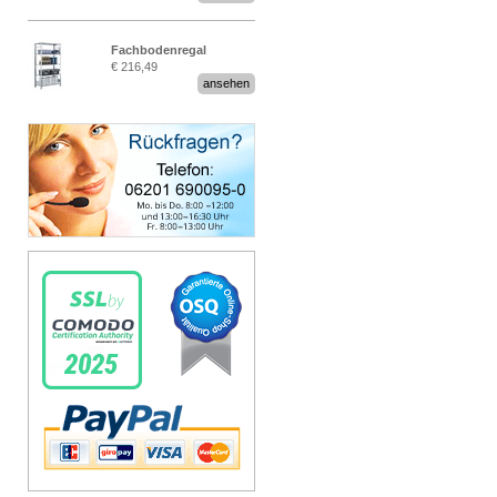
Fachbodenregal
€ 216,49
Stecksystem MultiPlus
ansehen