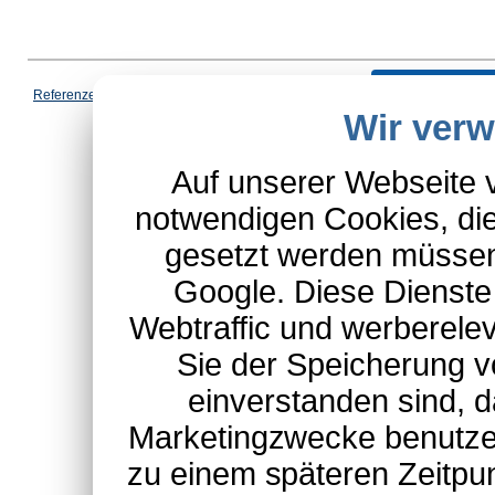
Vertrag wi
Referenzen
|
AGB
|
Datenschutz
|
Impressum
|
Cookies
|
Wir ver
*Schulte-Hauptkatalog, ausgen
Auf unserer Webseite 
notwendigen Cookies, die
gesetzt werden müssen
Google. Diese Dienste
Webtraffic und werberel
Sie der Speicherung v
einverstanden sind, d
Marketingzwecke benutzen
zu einem späteren Zeitpu