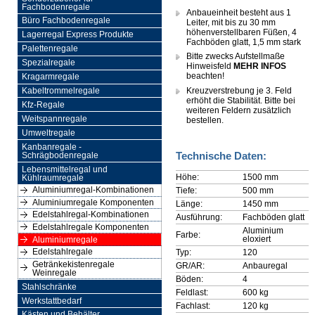
Fachbodenregale
Anbaueinheit besteht aus 1
Büro Fachbodenregale
Leiter, mit bis zu 30 mm
höhenverstellbaren Füßen, 4
Lagerregal Express Produkte
Fachböden glatt, 1,5 mm stark
Palettenregale
Bitte zwecks Aufstellmaße
Spezialregale
Hinweisfeld
MEHR INFOS
beachten!
Kragarmregale
Kreuzverstrebung je 3. Feld
Kabeltrommelregale
erhöht die Stabilität. Bitte bei
Kfz-Regale
weiteren Feldern zusätzlich
Weitspannregale
bestellen.
Umweltregale
Kanbanregale -
Technische Daten:
Schrägbodenregale
Lebensmittelregal und
Höhe:
1500 mm
Kühlraumregale
Aluminiumregal-Kombinationen
Tiefe:
500 mm
Aluminiumregale Komponenten
Länge:
1450 mm
Edelstahlregal-Kombinationen
Ausführung:
Fachböden glatt
Edelstahlregale Komponenten
Aluminium
Farbe:
eloxiert
Aluminiumregale
Edelstahlregale
Typ:
120
Getränkekistenregale
GR/AR:
Anbauregal
Weinregale
Böden:
4
Stahlschränke
Feldlast:
600 kg
Werkstattbedarf
Fachlast:
120 kg
Kästen und Behälter