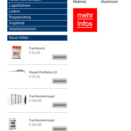
Material:
Aluminium
Lagerbühnen
Leitern
Regalprüfung
Angebote
Arbeitssicherheit
Neue Artikel
Fachbuch
€ 51,00
„Regalprüfung nach DIN
ansehen
EN 15635“
Regal-Prüflehre (2
€ 24,20
Stück)
ansehen
Fachbodenregal
€ 519,83
Stecksystem MultiPlus
ansehen
2,25 Meter breit
Fachbodenregal
€ 231,80
Stecksystem MultiPlus
ansehen