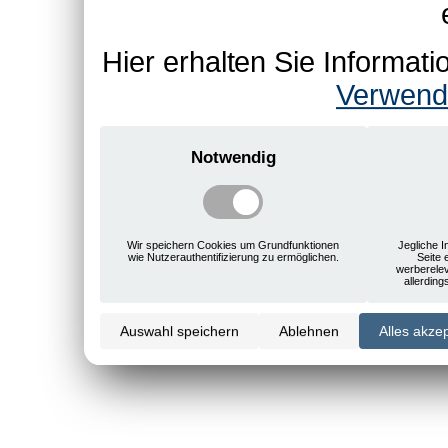
Hier erhalten Sie Informa
Verwend
Notwendig
Wir speichern Cookies um Grundfunktionen
Jegliche I
wie Nutzerauthentifizierung zu ermöglichen.
Seite 
werberele
allerdin
Auswahl speichern
Ablehnen
Alles akze