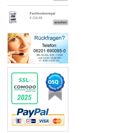
Fachbodenregal
€ 216,49
Stecksystem MultiPlus
ansehen