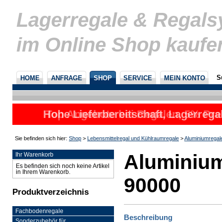
Lagerregale & Regal
im Online Shop kaufe
S
HOME
ANFRAGE
SHOP
SERVICE
MEIN KONTO
Hohe Lieferbereitschaft, Lagerrega
Top Angebote bei Regalen, 5% Prei
nicht
u
Sie befinden sich hier:
Shop
>
Lebensmittelregal und Kühlraumregale
>
Aluminiumregal
Aluminium
Ihr Warenkorb
Es befinden sich noch keine Artikel
in Ihrem Warenkorb.
90000
Produktverzeichnis
Fachbodenregale
Beschreibung
Sonderzubehör für