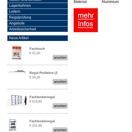
Material:
Aluminium
Lagerbühnen
Leitern
Regalprüfung
Angebote
Arbeitssicherheit
Neue Artikel
Fachbuch
€ 51,00
„Regalprüfung nach DIN
ansehen
EN 15635“
Regal-Prüflehre (2
€ 24,20
Stück)
ansehen
Fachbodenregal
€ 519,83
Stecksystem MultiPlus
ansehen
2,25 Meter breit
Fachbodenregal
€ 231,80
Stecksystem MultiPlus
ansehen