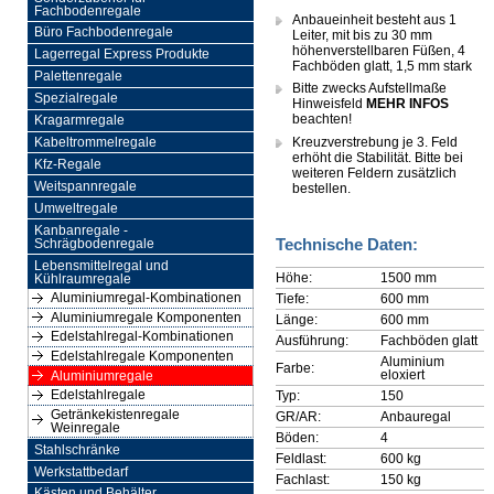
Fachbodenregale
Anbaueinheit besteht aus 1
Büro Fachbodenregale
Leiter, mit bis zu 30 mm
höhenverstellbaren Füßen, 4
Lagerregal Express Produkte
Fachböden glatt, 1,5 mm stark
Palettenregale
Bitte zwecks Aufstellmaße
Spezialregale
Hinweisfeld
MEHR INFOS
beachten!
Kragarmregale
Kreuzverstrebung je 3. Feld
Kabeltrommelregale
erhöht die Stabilität. Bitte bei
Kfz-Regale
weiteren Feldern zusätzlich
Weitspannregale
bestellen.
Umweltregale
Kanbanregale -
Technische Daten:
Schrägbodenregale
Lebensmittelregal und
Höhe:
1500 mm
Kühlraumregale
Aluminiumregal-Kombinationen
Tiefe:
600 mm
Aluminiumregale Komponenten
Länge:
600 mm
Edelstahlregal-Kombinationen
Ausführung:
Fachböden glatt
Edelstahlregale Komponenten
Aluminium
Farbe:
eloxiert
Aluminiumregale
Edelstahlregale
Typ:
150
Getränkekistenregale
GR/AR:
Anbauregal
Weinregale
Böden:
4
Stahlschränke
Feldlast:
600 kg
Werkstattbedarf
Fachlast:
150 kg
Kästen und Behälter