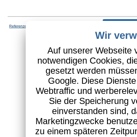
Vertrag wi
Referenzen
|
AGB
|
Datenschutz
|
Impressum
|
Cookies
|
Wir ver
*Schulte-Hauptkatalog, ausgen
Auf unserer Webseite 
notwendigen Cookies, die
gesetzt werden müssen
Google. Diese Dienste
Webtraffic und werberel
Sie der Speicherung v
einverstanden sind, d
Marketingzwecke benutzen
zu einem späteren Zeitpu