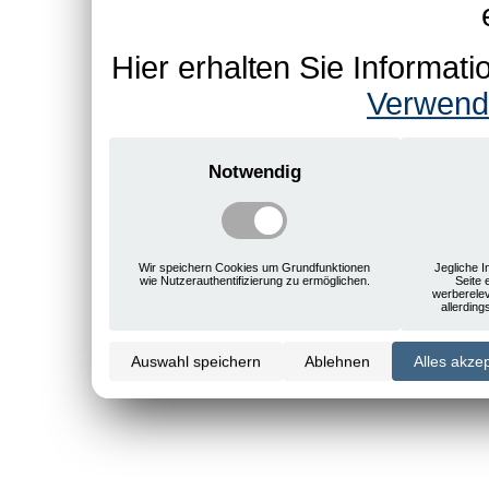
Hier erhalten Sie Informa
Verwend
Notwendig
Wir speichern Cookies um Grundfunktionen
Jegliche I
wie Nutzerauthentifizierung zu ermöglichen.
Seite 
werberele
allerdin
Auswahl speichern
Ablehnen
Alles akze