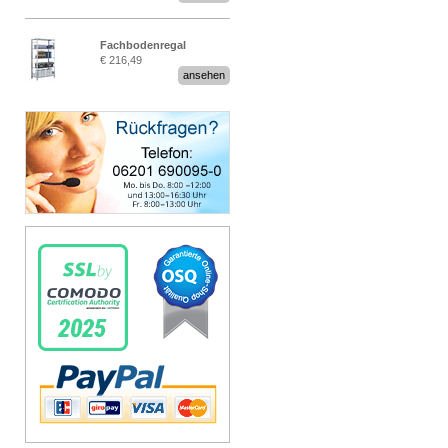
Fachbodenregal
€ 216,49
Stecksystem MultiPlus
ansehen