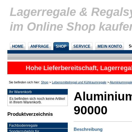
Lagerregale & Regal
im Online Shop kaufe
S
HOME
ANFRAGE
SHOP
SERVICE
MEIN KONTO
Hohe Lieferbereitschaft, Lagerrega
nicht
Sie befinden sich hier:
Shop
>
Lebensmittelregal und Kühlraumregale
>
Aluminiumregal
Aluminium
Ihr Warenkorb
Es befinden sich noch keine Artikel
in Ihrem Warenkorb.
90000
Produktverzeichnis
Fachbodenregale
Beschreibung
Sonderzubehör für