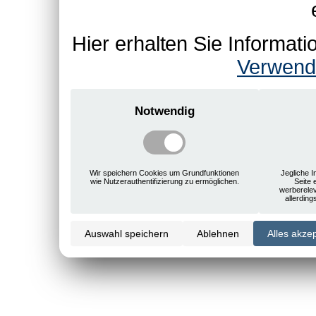
Hier erhalten Sie Informa
Verwend
Notwendig
Wir speichern Cookies um Grundfunktionen
Jegliche I
wie Nutzerauthentifizierung zu ermöglichen.
Seite 
werberele
allerdin
Auswahl speichern
Ablehnen
Alles akze