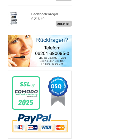
Fachbodenregal
€ 216,49
Stecksystem MultiPlus
ansehen