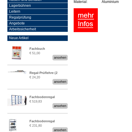
Material:
Aluminium
Lagerbühnen
Leitern
Regalprüfung
Angebote
Arbeitssicherheit
Neue Artikel
Fachbuch
€ 51,00
„Regalprüfung nach DIN
ansehen
EN 15635“
Regal-Prüflehre (2
€ 24,20
Stück)
ansehen
Fachbodenregal
€ 519,83
Stecksystem MultiPlus
ansehen
2,25 Meter breit
Fachbodenregal
€ 231,80
Stecksystem MultiPlus
ansehen