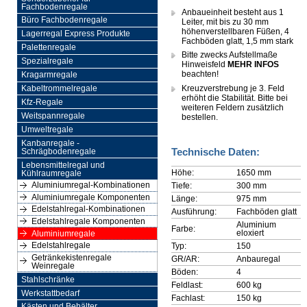
Fachbodenregale
Anbaueinheit besteht aus 1
Büro Fachbodenregale
Leiter, mit bis zu 30 mm
höhenverstellbaren Füßen, 4
Lagerregal Express Produkte
Fachböden glatt, 1,5 mm stark
Palettenregale
Bitte zwecks Aufstellmaße
Spezialregale
Hinweisfeld
MEHR INFOS
beachten!
Kragarmregale
Kreuzverstrebung je 3. Feld
Kabeltrommelregale
erhöht die Stabilität. Bitte bei
Kfz-Regale
weiteren Feldern zusätzlich
Weitspannregale
bestellen.
Umweltregale
Kanbanregale -
Technische Daten:
Schrägbodenregale
Lebensmittelregal und
Höhe:
1650 mm
Kühlraumregale
Aluminiumregal-Kombinationen
Tiefe:
300 mm
Aluminiumregale Komponenten
Länge:
975 mm
Edelstahlregal-Kombinationen
Ausführung:
Fachböden glatt
Edelstahlregale Komponenten
Aluminium
Farbe:
eloxiert
Aluminiumregale
Edelstahlregale
Typ:
150
Getränkekistenregale
GR/AR:
Anbauregal
Weinregale
Böden:
4
Stahlschränke
Feldlast:
600 kg
Werkstattbedarf
Fachlast:
150 kg
Kästen und Behälter