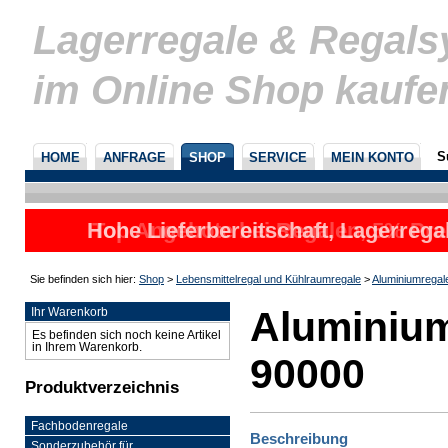
Lagerregale & Regal
im Online Shop kaufe
S
HOME
ANFRAGE
SHOP
SERVICE
MEIN KONTO
Hohe Lieferbereitschaft, Lagerrega
Top Angebote bei Regalen, 5% Prei
nicht
u
Sie befinden sich hier:
Shop
>
Lebensmittelregal und Kühlraumregale
>
Aluminiumregal
Aluminium
Ihr Warenkorb
Es befinden sich noch keine Artikel
in Ihrem Warenkorb.
90000
Produktverzeichnis
Fachbodenregale
Beschreibung
Sonderzubehör für