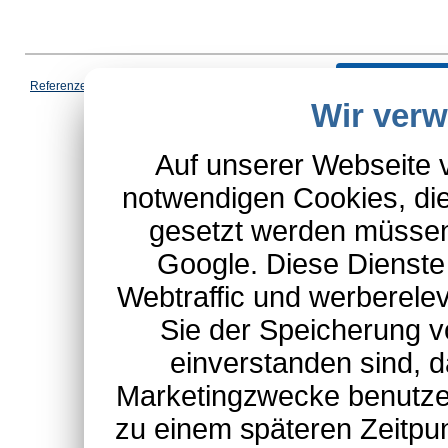
Vertrag wi
Referenzen
|
AGB
|
Datenschutz
|
Impressum
|
Cookies
|
Wir ver
*Schulte-Hauptkatalog, ausgen
Auf unserer Webseite 
notwendigen Cookies, die
gesetzt werden müssen
Google. Diese Dienste
Webtraffic und werberel
Sie der Speicherung v
einverstanden sind, d
Marketingzwecke benutzen
zu einem späteren Zeitpu