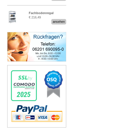
Fachbodenregal
€ 216,49
Stecksystem MultiPlus
ansehen