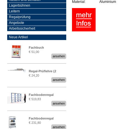
Material:
Aluminium
Lagerbühnen
Leitern
Regalprüfung
Angebote
Arbeitssicherheit
Neue Artikel
Fachbuch
€ 51,00
„Regalprüfung nach DIN
ansehen
EN 15635“
Regal-Prüflehre (2
€ 24,20
Stück)
ansehen
Fachbodenregal
€ 519,83
Stecksystem MultiPlus
ansehen
2,25 Meter breit
Fachbodenregal
€ 231,80
Stecksystem MultiPlus
ansehen