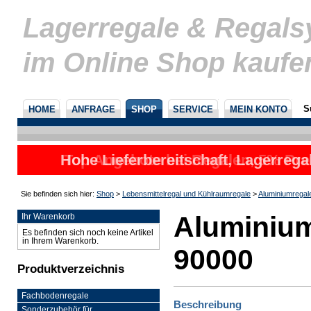
Lagerregale & Regal
im Online Shop kaufe
S
HOME
ANFRAGE
SHOP
SERVICE
MEIN KONTO
Hohe Lieferbereitschaft, Lagerrega
Top Angebote bei Regalen, 5% Prei
nicht
u
Sie befinden sich hier:
Shop
>
Lebensmittelregal und Kühlraumregale
>
Aluminiumregal
Aluminium
Ihr Warenkorb
Es befinden sich noch keine Artikel
in Ihrem Warenkorb.
90000
Produktverzeichnis
Fachbodenregale
Beschreibung
Sonderzubehör für