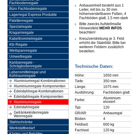
Fachbodenregale
Anbaueinheit besteht aus 1
Büro Fachbodenregale
Leiter, mit bis zu 30 mm
höhenverstellbaren Füßen, 4
Lagerregal Express Produkte
Fachböden glatt, 1,5 mm stark
Palettenregale
Bitte zwecks Aufstellmaße
Spezialregale
Hinweisfeld
MEHR INFOS
beachten!
Kragarmregale
Kreuzverstrebung je 3. Feld
Kabeltrommelregale
erhöht die Stabilität. Bitte bei
Kfz-Regale
weiteren Feldern zusätzlich
Weitspannregale
bestellen.
Umweltregale
Kanbanregale -
Technische Daten:
Schrägbodenregale
Lebensmittelregal und
Höhe:
1650 mm
Kühlraumregale
Aluminiumregal-Kombinationen
Tiefe:
350 mm
Aluminiumregale Komponenten
Länge:
1075 mm
Edelstahlregal-Kombinationen
Ausführung:
Fachböden glatt
Edelstahlregale Komponenten
Aluminium
Farbe:
eloxiert
Aluminiumregale
Edelstahlregale
Typ:
120
Getränkekistenregale
GR/AR:
Anbauregal
Weinregale
Böden:
4
Stahlschränke
Feldlast:
600 kg
Werkstattbedarf
Fachlast:
120 kg
Kästen und Behälter