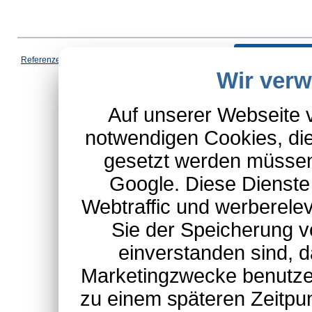
Vertrag wi
Referenzen
|
AGB
|
Datenschutz
|
Impressum
|
Cookies
|
Wir ver
*Schulte-Hauptkatalog, ausgen
Auf unserer Webseite 
notwendigen Cookies, die
gesetzt werden müssen
Google. Diese Dienste
Webtraffic und werberel
Sie der Speicherung v
einverstanden sind, d
Marketingzwecke benutzen
zu einem späteren Zeitpu