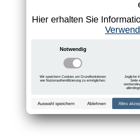
Hier erhalten Sie Informa
Verwend
Notwendig
Wir speichern Cookies um Grundfunktionen
Jegliche I
wie Nutzerauthentifizierung zu ermöglichen.
Seite 
werberele
allerdin
Auswahl speichern
Ablehnen
Alles akze