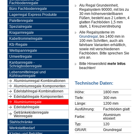
Fachbodenregale
Alu Regal Grundeinheit,
Büro Fachbodenregale
Regalsystem 90000, mit bis zu
30 mm höhenverstellbaren
Lagerregal Express Produkte
Füßen, besteht aus 2 Leitern, 4
Palettenregale
glatten Fachböden 1,5 mm
stark, 1 Kreuzverstrebung
Spezialregale
Alle Regalsysteme im
Kragarmregale
Grundregal
, bis 1400 mm in
Kabeltrommelregale
100 mm Schritten, auch als
Kfz-Regale
fahrbare Varianten erhältlich,
sowie mit verschiedenen
Weitspannregale
Fachböden. Bitte sprechen Sie
Umweltregale
uns an.
Kanbanregale -
Bitte Hinweisfeld
mehr Infos
Schrägbodenregale
beachten!
Lebensmittelregal und
Kühlraumregale
Aluminiumregal-Kombinationen
Technische Daten:
Aluminiumregale Komponenten
Edelstahlregal-Kombinationen
Höhe:
1800 mm
Edelstahlregale Komponenten
Tiefe:
300 mm
Aluminiumregale
Länge:
1200 mm
Edelstahlregale
Ausführung:
Fachböden glatt
Getränkekistenregale
Aluminium
Weinregale
Farbe:
eloxiert
Stahlschränke
Typ:
120
Werkstattbedarf
GR/AR:
Grundregal
Kästen und Behälter