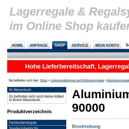
Lagerregale & Regal
im Online Shop kaufe
S
HOME
ANFRAGE
SHOP
SERVICE
MEIN KONTO
Hohe Lieferbereitschaft, Lagerrega
nicht
Sie befinden sich hier:
Shop
>
Lebensmittelregal und Kühlraumregale
>
Aluminiumregal
Aluminium
Ihr Warenkorb
Es befinden sich noch keine Artikel
in Ihrem Warenkorb.
90000
Produktverzeichnis
Fachbodenregale
Beschreibung
Sonderzubehör für