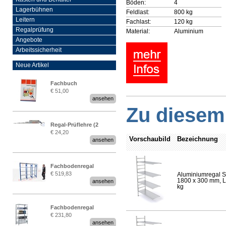
Böden:
4
Lagerbühnen
Feldlast:
800 kg
Leitern
Fachlast:
120 kg
Regalprüfung
Material:
Aluminium
Angebote
Arbeitssicherheit
Neue Artikel
Fachbuch
€ 51,00
„Regalprüfung nach DIN
ansehen
EN 15635“
Zu diesem 
Regal-Prüflehre (2
€ 24,20
Stück)
Vorschaubild
Bezeichnung
ansehen
Fachbodenregal
€ 519,83
Aluminiumregal S
Stecksystem MultiPlus
1800 x 300 mm, Lä
ansehen
2,25 Meter breit
kg
Fachbodenregal
€ 231,80
Stecksystem MultiPlus
ansehen