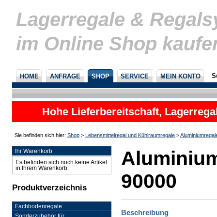
Lagerregale & Regal
im Online Shop kaufe
S
HOME
ANFRAGE
SHOP
SERVICE
MEIN KONTO
Hohe Lieferbereitschaft, Lagerrega
nicht
Sie befinden sich hier:
Shop
>
Lebensmittelregal und Kühlraumregale
>
Aluminiumregal
Aluminium
Ihr Warenkorb
Es befinden sich noch keine Artikel
in Ihrem Warenkorb.
90000
Produktverzeichnis
Fachbodenregale
Beschreibung
Sonderzubehör für