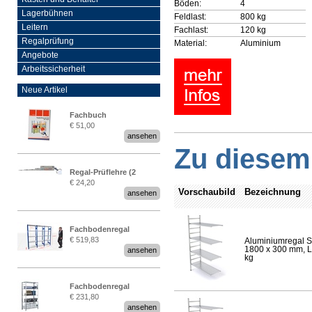
Böden:
4
Lagerbühnen
Feldlast:
800 kg
Leitern
Fachlast:
120 kg
Regalprüfung
Material:
Aluminium
Angebote
Arbeitssicherheit
Neue Artikel
Fachbuch
€ 51,00
„Regalprüfung nach DIN
ansehen
EN 15635“
Zu diesem 
Regal-Prüflehre (2
€ 24,20
Stück)
Vorschaubild
Bezeichnung
ansehen
Fachbodenregal
€ 519,83
Aluminiumregal S
Stecksystem MultiPlus
1800 x 300 mm, Lä
ansehen
2,25 Meter breit
kg
Fachbodenregal
€ 231,80
Stecksystem MultiPlus
ansehen