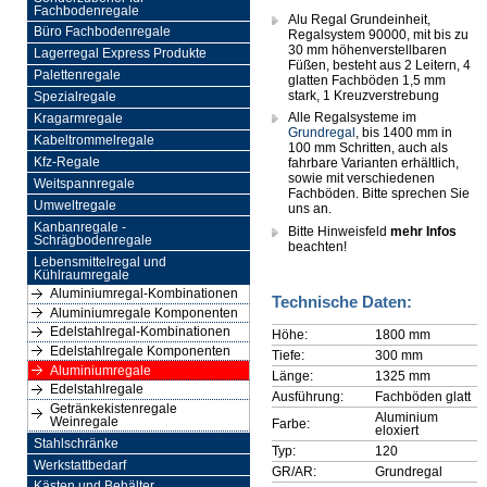
Fachbodenregale
Alu Regal Grundeinheit,
Büro Fachbodenregale
Regalsystem 90000, mit bis zu
30 mm höhenverstellbaren
Lagerregal Express Produkte
Füßen, besteht aus 2 Leitern, 4
Palettenregale
glatten Fachböden 1,5 mm
stark, 1 Kreuzverstrebung
Spezialregale
Alle Regalsysteme im
Kragarmregale
Grundregal
, bis 1400 mm in
Kabeltrommelregale
100 mm Schritten, auch als
Kfz-Regale
fahrbare Varianten erhältlich,
sowie mit verschiedenen
Weitspannregale
Fachböden. Bitte sprechen Sie
Umweltregale
uns an.
Kanbanregale -
Bitte Hinweisfeld
mehr Infos
Schrägbodenregale
beachten!
Lebensmittelregal und
Kühlraumregale
Aluminiumregal-Kombinationen
Technische Daten:
Aluminiumregale Komponenten
Edelstahlregal-Kombinationen
Höhe:
1800 mm
Edelstahlregale Komponenten
Tiefe:
300 mm
Aluminiumregale
Länge:
1325 mm
Edelstahlregale
Ausführung:
Fachböden glatt
Getränkekistenregale
Aluminium
Weinregale
Farbe:
eloxiert
Stahlschränke
Typ:
120
Werkstattbedarf
GR/AR:
Grundregal
Kästen und Behälter