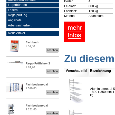
Böden:
4
Lagerbühnen
Feldlast:
800 kg
Leitern
Fachlast:
120 kg
Regalprüfung
Material:
Aluminium
Angebote
Arbeitssicherheit
Neue Artikel
Fachbuch
€ 51,00
„Regalprüfung nach DIN
ansehen
EN 15635“
Zu diesem 
Regal-Prüflehre (2
€ 24,20
Stück)
Vorschaubild
Bezeichnung
ansehen
Fachbodenregal
€ 519,83
Aluminiumregal S
Stecksystem MultiPlus
1800 x 350 mm, Lä
ansehen
2,25 Meter breit
kg
Fachbodenregal
€ 231,80
Stecksystem MultiPlus
ansehen