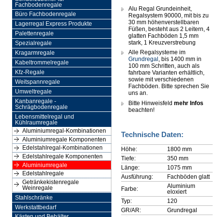
Fachbodenregale
Alu Regal Grundeinheit,
Büro Fachbodenregale
Regalsystem 90000, mit bis zu
30 mm höhenverstellbaren
Lagerregal Express Produkte
Füßen, besteht aus 2 Leitern, 4
Palettenregale
glatten Fachböden 1,5 mm
stark, 1 Kreuzverstrebung
Spezialregale
Alle Regalsysteme im
Kragarmregale
Grundregal
, bis 1400 mm in
Kabeltrommelregale
100 mm Schritten, auch als
Kfz-Regale
fahrbare Varianten erhältlich,
sowie mit verschiedenen
Weitspannregale
Fachböden. Bitte sprechen Sie
Umweltregale
uns an.
Kanbanregale -
Bitte Hinweisfeld
mehr Infos
Schrägbodenregale
beachten!
Lebensmittelregal und
Kühlraumregale
Aluminiumregal-Kombinationen
Technische Daten:
Aluminiumregale Komponenten
Edelstahlregal-Kombinationen
Höhe:
1800 mm
Edelstahlregale Komponenten
Tiefe:
350 mm
Aluminiumregale
Länge:
1075 mm
Edelstahlregale
Ausführung:
Fachböden glatt
Getränkekistenregale
Aluminium
Weinregale
Farbe:
eloxiert
Stahlschränke
Typ:
120
Werkstattbedarf
GR/AR:
Grundregal
Kästen und Behälter