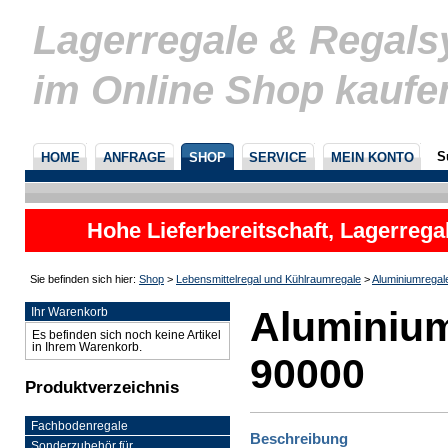
Lagerregale & Regal
im Online Shop kaufe
S
HOME
ANFRAGE
SHOP
SERVICE
MEIN KONTO
Hohe Lieferbereitschaft, Lagerrega
nicht
Sie befinden sich hier:
Shop
>
Lebensmittelregal und Kühlraumregale
>
Aluminiumregal
Aluminium
Ihr Warenkorb
Es befinden sich noch keine Artikel
in Ihrem Warenkorb.
90000
Produktverzeichnis
Fachbodenregale
Beschreibung
Sonderzubehör für