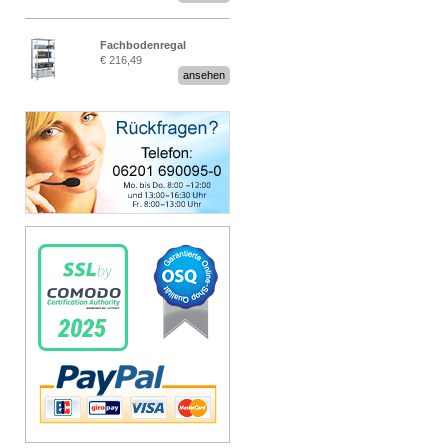
Fachbodenregal
€ 216,49
Stecksystem MultiPlus
ansehen