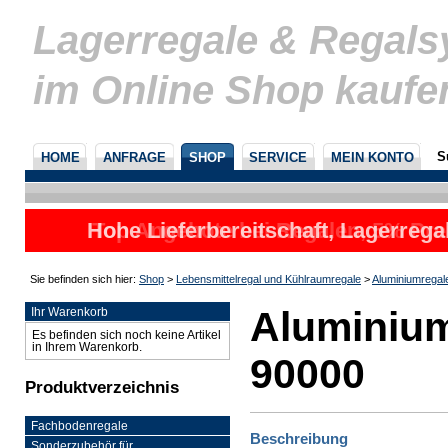
Lagerregale & Regal
im Online Shop kaufe
S
HOME
ANFRAGE
SHOP
SERVICE
MEIN KONTO
Hohe Lieferbereitschaft, Lagerrega
nicht
Sie befinden sich hier:
Shop
>
Lebensmittelregal und Kühlraumregale
>
Aluminiumregal
Aluminium
Ihr Warenkorb
Es befinden sich noch keine Artikel
in Ihrem Warenkorb.
90000
Produktverzeichnis
Fachbodenregale
Beschreibung
Sonderzubehör für