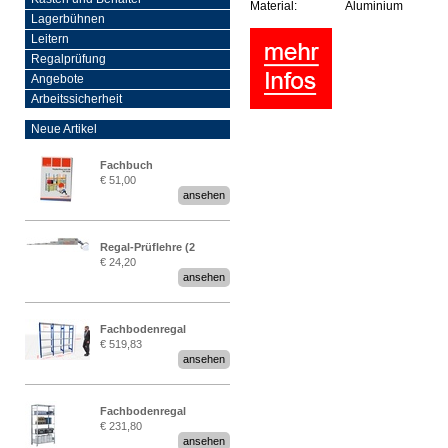
Material:
Aluminium
Lagerbühnen
Leitern
Regalprüfung
Angebote
Arbeitssicherheit
Neue Artikel
Fachbuch
€ 51,00
„Regalprüfung nach DIN
ansehen
EN 15635“
Regal-Prüflehre (2
€ 24,20
Stück)
ansehen
Fachbodenregal
€ 519,83
Stecksystem MultiPlus
ansehen
2,25 Meter breit
Fachbodenregal
€ 231,80
Stecksystem MultiPlus
ansehen