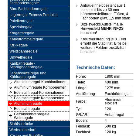
Fachbodenregale
Anbaueinheit besteht aus 1
Büro Fachbodenregale
Leiter, mit bis zu 30 mm
höhenverstellbaren Füßen, 4
Lagerregal Express Produkte
Fachböden glatt, 1,5 mm stark
Palettenregale
Bitte zwecks Aufstellmaße
Spezialregale
Hinweisfeld
MEHR INFOS
beachten!
Kragarmregale
Kreuzverstrebung je 3. Feld
Kabeltrommelregale
erhöht die Stabilität. Bitte bei
Kfz-Regale
weiteren Feldern zusätzlich
Weitspannregale
bestellen.
Umweltregale
Kanbanregale -
Technische Daten:
Schrägbodenregale
Lebensmittelregal und
Höhe:
1800 mm
Kühlraumregale
Aluminiumregal-Kombinationen
Tiefe:
400 mm
Aluminiumregale Komponenten
Länge:
1275 mm
Edelstahlregal-Kombinationen
Ausführung:
Fachböden glatt
Edelstahlregale Komponenten
Aluminium
Farbe:
eloxiert
Aluminiumregale
Edelstahlregale
Typ:
120
Getränkekistenregale
GR/AR:
Anbauregal
Weinregale
Böden:
4
Stahlschränke
Feldlast:
600 kg
Werkstattbedarf
Fachlast:
120 kg
Kästen und Behälter