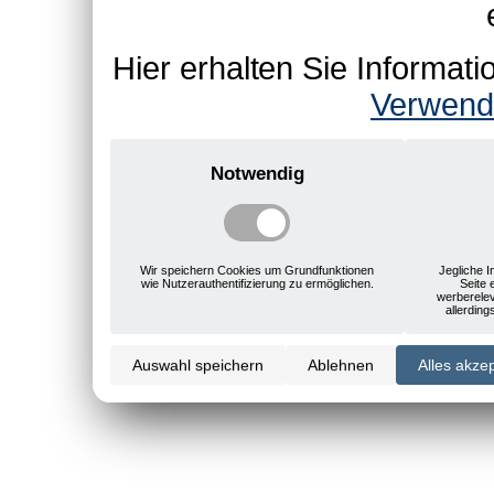
Hier erhalten Sie Informa
Verwend
Notwendig
Wir speichern Cookies um Grundfunktionen
Jegliche I
wie Nutzerauthentifizierung zu ermöglichen.
Seite 
werberele
allerdin
Auswahl speichern
Ablehnen
Alles akze