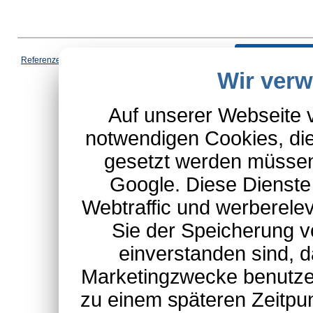
Vertrag wi
Referenzen
|
AGB
|
Datenschutz
|
Impressum
|
Cookies
|
Wir ver
*Schulte-Hauptkatalog, ausgen
Auf unserer Webseite 
notwendigen Cookies, die
gesetzt werden müssen
Google. Diese Dienste
Webtraffic und werberel
Sie der Speicherung v
einverstanden sind, d
Marketingzwecke benutzen
zu einem späteren Zeitpu