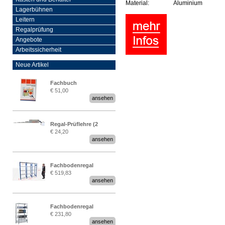
Material:
Aluminium
Lagerbühnen
Leitern
Regalprüfung
Angebote
Arbeitssicherheit
Neue Artikel
Fachbuch
€ 51,00
„Regalprüfung nach DIN
ansehen
EN 15635“
Regal-Prüflehre (2
€ 24,20
Stück)
ansehen
Fachbodenregal
€ 519,83
Stecksystem MultiPlus
ansehen
2,25 Meter breit
Fachbodenregal
€ 231,80
Stecksystem MultiPlus
ansehen