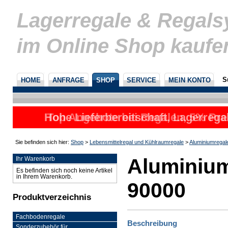
Lagerregale & Regal
im Online Shop kaufe
S
HOME
ANFRAGE
SHOP
SERVICE
MEIN KONTO
Hohe Lieferbereitschaft, Lagerrega
Top Angebote bei Regalen, 5% Prei
nicht
u
Sie befinden sich hier:
Shop
>
Lebensmittelregal und Kühlraumregale
>
Aluminiumregal
Aluminium
Ihr Warenkorb
Es befinden sich noch keine Artikel
in Ihrem Warenkorb.
90000
Produktverzeichnis
Fachbodenregale
Beschreibung
Sonderzubehör für