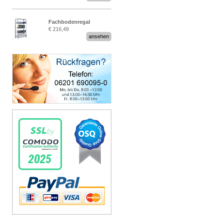
Fachbodenregal
€ 216,49
Stecksystem MultiPlus
ansehen