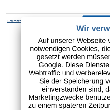
Vertrag wi
Referenzen
|
AGB
|
Datenschutz
|
Impressum
|
Cookies
|
Wir ver
*Schulte-Hauptkatalog, ausgen
Auf unserer Webseite 
notwendigen Cookies, die
gesetzt werden müssen
Google. Diese Dienste
Webtraffic und werberel
Sie der Speicherung v
einverstanden sind, d
Marketingzwecke benutzen
zu einem späteren Zeitpu