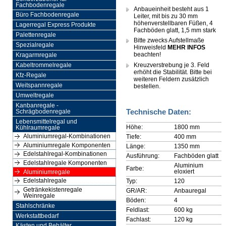
Fachbodenregale
Anbaueinheit besteht aus 1
Büro Fachbodenregale
Leiter, mit bis zu 30 mm
höhenverstellbaren Füßen, 4
Lagerregal Express Produkte
Fachböden glatt, 1,5 mm stark
Palettenregale
Bitte zwecks Aufstellmaße
Spezialregale
Hinweisfeld
MEHR INFOS
beachten!
Kragarmregale
Kreuzverstrebung je 3. Feld
Kabeltrommelregale
erhöht die Stabilität. Bitte bei
Kfz-Regale
weiteren Feldern zusätzlich
Weitspannregale
bestellen.
Umweltregale
Kanbanregale -
Technische Daten:
Schrägbodenregale
Lebensmittelregal und
Höhe:
1800 mm
Kühlraumregale
Aluminiumregal-Kombinationen
Tiefe:
400 mm
Aluminiumregale Komponenten
Länge:
1350 mm
Edelstahlregal-Kombinationen
Ausführung:
Fachböden glatt
Edelstahlregale Komponenten
Aluminium
Farbe:
eloxiert
Aluminiumregale
Edelstahlregale
Typ:
120
Getränkekistenregale
GR/AR:
Anbauregal
Weinregale
Böden:
4
Stahlschränke
Feldlast:
600 kg
Werkstattbedarf
Fachlast:
120 kg
Kästen und Behälter