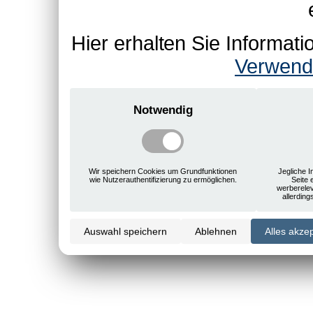
Hier erhalten Sie Informa
Verwend
Notwendig
Wir speichern Cookies um Grundfunktionen
Jegliche I
wie Nutzerauthentifizierung zu ermöglichen.
Seite 
werberele
allerdin
Auswahl speichern
Ablehnen
Alles akze