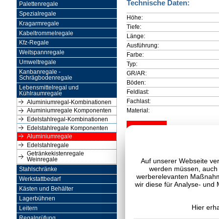
Technische Daten:
Palettenregale
Spezialregale
Höhe:
Kragarmregale
Tiefe:
Kabeltrommelregale
Länge:
Kfz-Regale
Ausführung:
Weitspannregale
Farbe:
Umweltregale
Typ:
Kanbanregale -
GR/AR:
Schrägbodenregale
Böden:
Lebensmittelregal und
Feldlast:
Kühlraumregale
Fachlast:
Aluminiumregal-Kombinationen
Material:
Aluminiumregale Komponenten
Edelstahlregal-Kombinationen
Edelstahlregale Komponenten
Aluminiumregale
Edelstahlregale
Getränkekistenregale
Weinregale
Auf unserer Webseite ver
werden müssen, auch C
Stahlschränke
werberelevanten Maßnahme
Werkstattbedarf
wir diese für Analyse- und
Kästen und Behälter
Lagerbühnen
Hier erh
Leitern
Regalprüfung