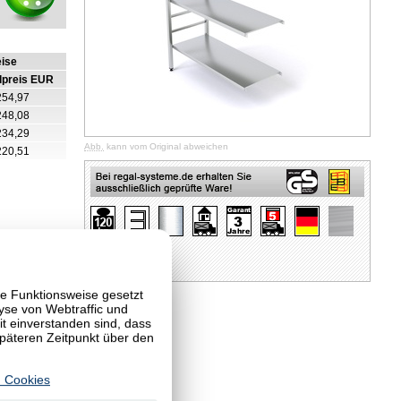
eise
lpreis EUR
254,97
248,08
234,29
Abb.
kann vom Original abweichen
220,51
te Funktionsweise gesetzt
yse von Webtraffic und
 einverstanden sind, dass
späteren Zeitpunkt über den
 Cookies