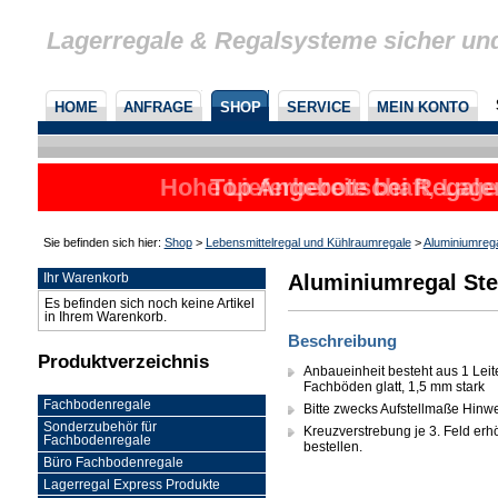
Lagerregale & Regalsysteme sicher un
HOME
ANFRAGE
SHOP
SERVICE
MEIN KONTO
Hohe Lieferbereitschaft, Lage
Top Angebote bei Regalen
Sie befinden sich hier:
Shop
>
Lebensmittelregal und Kühlraumregale
>
Aluminiumreg
Aluminiumregal Ste
Ihr Warenkorb
Es befinden sich noch keine Artikel
in Ihrem Warenkorb.
Beschreibung
Produktverzeichnis
Anbaueinheit besteht aus 1 Leit
Fachböden glatt, 1,5 mm stark
Fachbodenregale
Bitte zwecks Aufstellmaße Hinw
Sonderzubehör für
Kreuzverstrebung je 3. Feld erhöh
Fachbodenregale
bestellen.
Büro Fachbodenregale
Lagerregal Express Produkte