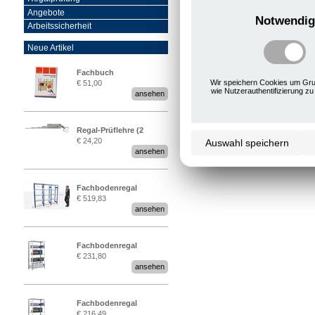
Angebote
Notwendig
Arbeitssicherheit
Neue Artikel
Fachbuch
Wir speichern Cookies um Gru
€ 51,00
„Regalprüfung nach DIN
wie Nutzerauthentifizierung zu
ansehen
EN 15635“
Regal-Prüflehre (2
€ 24,20
Auswahl speichern
Stück)
ansehen
Fachbodenregal
€ 519,83
Stecksystem MultiPlus
ansehen
2,25 Meter breit
Fachbodenregal
€ 231,80
Stecksystem MultiPlus
ansehen
Fachbodenregal
€ 216,49