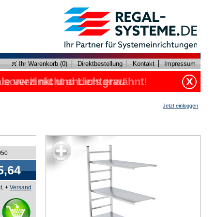
Ihr Warenkorb (
0
)
Direktbestellung
Kontakt
Impressum
, soweit nicht anders erwähnt!
le verzinkt und Lichtgrau
X
Jetzt einloggen
050
5,64
t. +
Versand