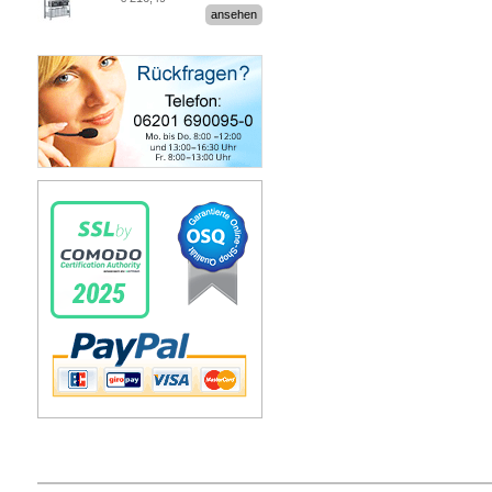
Stecksystem MultiPlus
ansehen