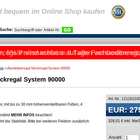
d bequem im Online Shop kaufen
Suche:
rregale sind meist in 5 Tagen versandbereit
, 5% Preisnachlass auf alle Fachbodenrega
ale
>
Aluminiumregal Steckregal System 90000
ckregal System 90000
Art.-Nr.: 12118110
er, mit bis zu 30 mm höhenverstellbaren Füßen, 4
EUR: 27
eisfeld
MEHR INFOS
beachten!
328,01 € inkl. MwS
t die Stabilität. Bitte bei weiteren Feldern zusätzlich
Anzahl: