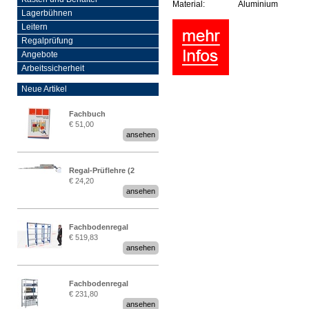
Material:
Aluminium
Lagerbühnen
Leitern
Regalprüfung
Angebote
Arbeitssicherheit
Neue Artikel
Fachbuch
€ 51,00
„Regalprüfung nach DIN
ansehen
EN 15635“
Regal-Prüflehre (2
€ 24,20
Stück)
ansehen
Fachbodenregal
€ 519,83
Stecksystem MultiPlus
ansehen
2,25 Meter breit
Fachbodenregal
€ 231,80
Stecksystem MultiPlus
ansehen