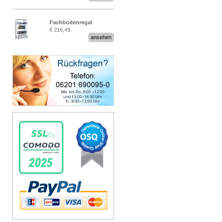
Fachbodenregal
€ 216,49
Stecksystem MultiPlus
ansehen