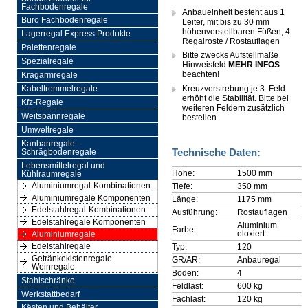
Fachbodenregale
Anbaueinheit besteht aus 1
Büro Fachbodenregale
Leiter, mit bis zu 30 mm
höhenverstellbaren Füßen, 4
Lagerregal Express Produkte
Regalroste / Rostauflagen
Palettenregale
Bitte zwecks Aufstellmaße
Spezialregale
Hinweisfeld
MEHR INFOS
beachten!
Kragarmregale
Kreuzverstrebung je 3. Feld
Kabeltrommelregale
erhöht die Stabilität. Bitte bei
Kfz-Regale
weiteren Feldern zusätzlich
Weitspannregale
bestellen.
Umweltregale
Kanbanregale -
Technische Daten:
Schrägbodenregale
Lebensmittelregal und
Höhe:
1500 mm
Kühlraumregale
Aluminiumregal-Kombinationen
Tiefe:
350 mm
Aluminiumregale Komponenten
Länge:
1175 mm
Edelstahlregal-Kombinationen
Ausführung:
Rostauflagen
Edelstahlregale Komponenten
Aluminium
Farbe:
eloxiert
Aluminiumregale
Edelstahlregale
Typ:
120
Getränkekistenregale
GR/AR:
Anbauregal
Weinregale
Böden:
4
Stahlschränke
Feldlast:
600 kg
Werkstattbedarf
Fachlast:
120 kg
Kästen und Behälter