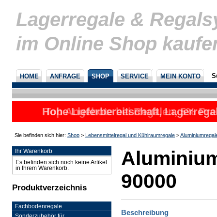
Lagerregale & Regal
im Online Shop kaufe
S
HOME
ANFRAGE
SHOP
SERVICE
MEIN KONTO
Hohe Lieferbereitschaft, Lagerrega
Top Angebote bei Regalen, 5% Prei
nicht
u
Sie befinden sich hier:
Shop
>
Lebensmittelregal und Kühlraumregale
>
Aluminiumregal
Aluminium
Ihr Warenkorb
Es befinden sich noch keine Artikel
in Ihrem Warenkorb.
90000
Produktverzeichnis
Fachbodenregale
Beschreibung
Sonderzubehör für