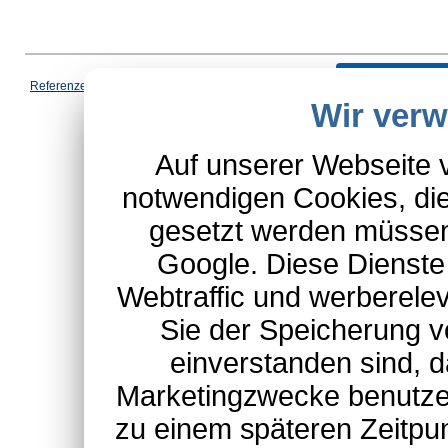
Vertrag wi
Referenzen
|
AGB
|
Datenschutz
|
Impressum
|
Cookies
|
Wir ver
*Schulte-Hauptkatalog, ausgen
Auf unserer Webseite 
notwendigen Cookies, die
gesetzt werden müssen
Google. Diese Dienste
Webtraffic und werberel
Sie der Speicherung v
einverstanden sind, d
Marketingzwecke benutzen
zu einem späteren Zeitpu