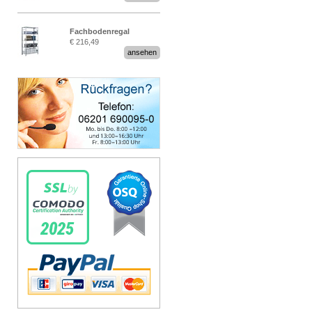
Fachbodenregal
€ 216,49
Stecksystem MultiPlus
ansehen