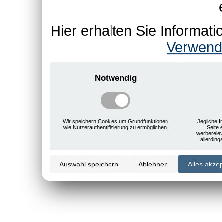
Hier erhalten Sie Informa
Verwend
Notwendig
Wir speichern Cookies um Grundfunktionen
Jegliche I
wie Nutzerauthentifizierung zu ermöglichen.
Seite 
werberele
allerdin
Auswahl speichern
Ablehnen
Alles akze