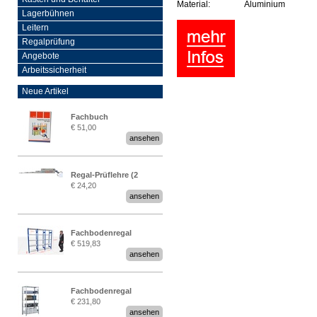
Material:
Aluminium
Lagerbühnen
Leitern
Regalprüfung
Angebote
Arbeitssicherheit
Neue Artikel
Fachbuch
€ 51,00
„Regalprüfung nach DIN
ansehen
EN 15635“
Regal-Prüflehre (2
€ 24,20
Stück)
ansehen
Fachbodenregal
€ 519,83
Stecksystem MultiPlus
ansehen
2,25 Meter breit
Fachbodenregal
€ 231,80
Stecksystem MultiPlus
ansehen