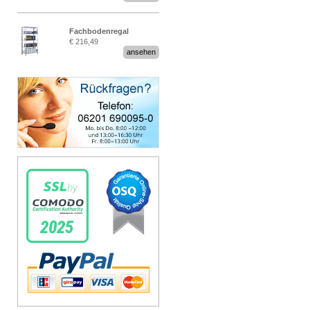
Fachbodenregal
€ 216,49
Stecksystem MultiPlus
ansehen