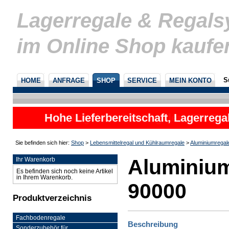
Lagerregale & Regal
im Online Shop kaufe
S
HOME
ANFRAGE
SHOP
SERVICE
MEIN KONTO
Hohe Lieferbereitschaft, Lagerrega
nicht
Sie befinden sich hier:
Shop
>
Lebensmittelregal und Kühlraumregale
>
Aluminiumregal
Aluminium
Ihr Warenkorb
Es befinden sich noch keine Artikel
in Ihrem Warenkorb.
90000
Produktverzeichnis
Fachbodenregale
Beschreibung
Sonderzubehör für