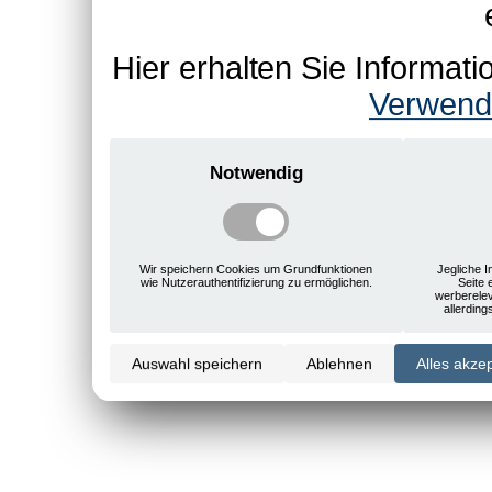
Hier erhalten Sie Informa
Verwend
Notwendig
Wir speichern Cookies um Grundfunktionen
Jegliche I
wie Nutzerauthentifizierung zu ermöglichen.
Seite 
werberele
allerdin
Auswahl speichern
Ablehnen
Alles akze