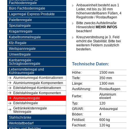
Fachbodenregale
Anbaueinheit besteht aus 1
Büro Fachbodenregale
Leiter, mit bis zu 30 mm
höhenverstellbaren Füßen, 4
Lagerregal Express Produkte
Regalroste / Rostauflagen
Palettenregale
Bitte zwecks Aufstellmaße
Spezialregale
Hinweisfeld
MEHR INFOS
beachten!
Kragarmregale
Kreuzverstrebung je 3. Feld
Kabeltrommelregale
erhöht die Stabilität. Bitte bei
Kfz-Regale
weiteren Feldern zusätzlich
Weitspannregale
bestellen.
Umweltregale
Kanbanregale -
Technische Daten:
Schrägbodenregale
Lebensmittelregal und
Höhe:
1500 mm
Kühlraumregale
Aluminiumregal-Kombinationen
Tiefe:
350 mm
Aluminiumregale Komponenten
Länge:
1300 mm
Edelstahlregal-Kombinationen
Ausführung:
Rostauflagen
Edelstahlregale Komponenten
Aluminium
Farbe:
eloxiert
Aluminiumregale
Edelstahlregale
Typ:
120
Getränkekistenregale
GR/AR:
Anbauregal
Weinregale
Böden:
4
Stahlschränke
Feldlast:
600 kg
Werkstattbedarf
Fachlast:
120 kg
Kästen und Behälter