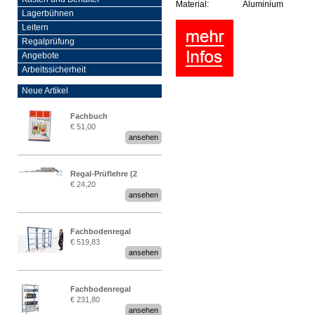
Material:
Aluminium
Lagerbühnen
Leitern
Regalprüfung
Angebote
Arbeitssicherheit
Neue Artikel
Fachbuch
€ 51,00
„Regalprüfung nach DIN
ansehen
EN 15635“
Regal-Prüflehre (2
€ 24,20
Stück)
ansehen
Fachbodenregal
€ 519,83
Stecksystem MultiPlus
ansehen
2,25 Meter breit
Fachbodenregal
€ 231,80
Stecksystem MultiPlus
ansehen