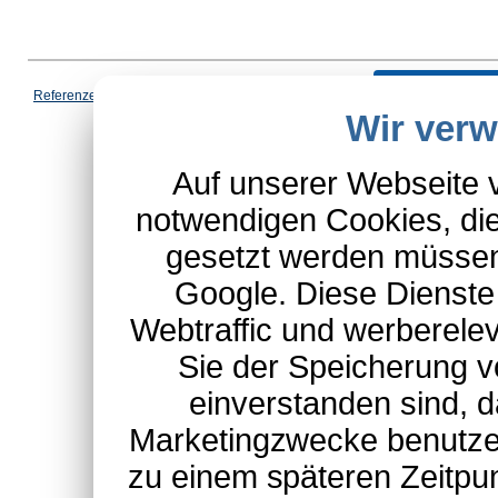
Vertrag wi
Referenzen
|
AGB
|
Datenschutz
|
Impressum
|
Cookies
|
Wir ver
*Schulte-Hauptkatalog, ausgen
Auf unserer Webseite 
notwendigen Cookies, die
gesetzt werden müssen
Google. Diese Dienste
Webtraffic und werberel
Sie der Speicherung v
einverstanden sind, d
Marketingzwecke benutzen
zu einem späteren Zeitpu