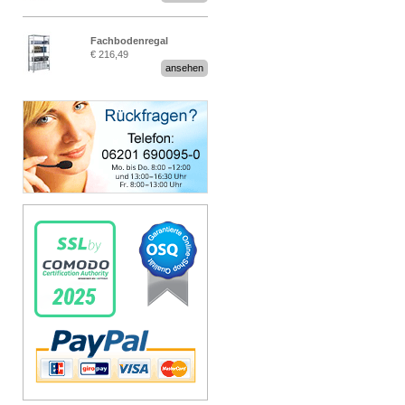
Fachbodenregal
€ 216,49
Stecksystem MultiPlus
ansehen