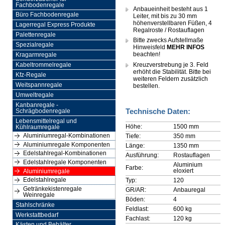
Fachbodenregale
Anbaueinheit besteht aus 1
Büro Fachbodenregale
Leiter, mit bis zu 30 mm
höhenverstellbaren Füßen, 4
Lagerregal Express Produkte
Regalroste / Rostauflagen
Palettenregale
Bitte zwecks Aufstellmaße
Spezialregale
Hinweisfeld
MEHR INFOS
beachten!
Kragarmregale
Kreuzverstrebung je 3. Feld
Kabeltrommelregale
erhöht die Stabilität. Bitte bei
Kfz-Regale
weiteren Feldern zusätzlich
Weitspannregale
bestellen.
Umweltregale
Kanbanregale -
Technische Daten:
Schrägbodenregale
Lebensmittelregal und
Höhe:
1500 mm
Kühlraumregale
Aluminiumregal-Kombinationen
Tiefe:
350 mm
Aluminiumregale Komponenten
Länge:
1350 mm
Edelstahlregal-Kombinationen
Ausführung:
Rostauflagen
Edelstahlregale Komponenten
Aluminium
Farbe:
eloxiert
Aluminiumregale
Edelstahlregale
Typ:
120
Getränkekistenregale
GR/AR:
Anbauregal
Weinregale
Böden:
4
Stahlschränke
Feldlast:
600 kg
Werkstattbedarf
Fachlast:
120 kg
Kästen und Behälter