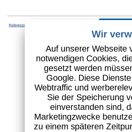
Vertrag wi
Referenzen
|
AGB
|
Datenschutz
|
Impressum
|
Cookies
|
Wir ver
*Schulte-Hauptkatalog, ausgen
Auf unserer Webseite 
notwendigen Cookies, die
gesetzt werden müssen
Google. Diese Dienste
Webtraffic und werberel
Sie der Speicherung v
einverstanden sind, d
Marketingzwecke benutzen
zu einem späteren Zeitpu