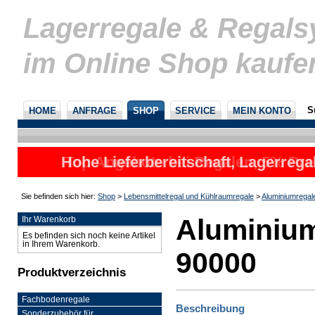
Lagerregale & Regal
im Online Shop kaufe
S
HOME
ANFRAGE
SHOP
SERVICE
MEIN KONTO
Hohe Lieferbereitschaft, Lagerrega
Top Angebote bei Regalen, 5% Prei
nicht
u
Sie befinden sich hier:
Shop
>
Lebensmittelregal und Kühlraumregale
>
Aluminiumregal
Aluminium
Ihr Warenkorb
Es befinden sich noch keine Artikel
in Ihrem Warenkorb.
90000
Produktverzeichnis
Fachbodenregale
Beschreibung
Sonderzubehör für