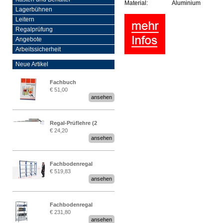
Material:
Aluminium
Lagerbühnen
Leitern
Regalprüfung
Angebote
Arbeitssicherheit
Neue Artikel
Fachbuch
€ 51,00
„Regalprüfung nach DIN
ansehen
EN 15635“
Regal-Prüflehre (2
€ 24,20
Stück)
ansehen
Fachbodenregal
€ 519,83
Stecksystem MultiPlus
ansehen
2,25 Meter breit
Fachbodenregal
€ 231,80
Stecksystem MultiPlus
ansehen