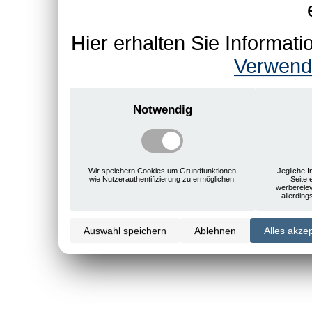
Hier erhalten Sie Informa
Verwend
Notwendig
Wir speichern Cookies um Grundfunktionen
Jegliche I
wie Nutzerauthentifizierung zu ermöglichen.
Seite 
werberele
allerdin
Auswahl speichern
Ablehnen
Alles akze