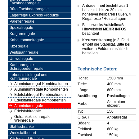
Fachbodenregale
Anbaueinheit besteht aus 1
Büro Fachbodenregale
Leiter, mit bis zu 30 mm
höhenverstellbaren Füßen, 4
Lagerregal Express Produkte
Regalroste / Rostauflagen
Palettenregale
Bitte zwecks Aufstellmaße
Spezialregale
Hinweisfeld
MEHR INFOS
beachten!
Kragarmregale
Kreuzverstrebung je 3. Feld
Kabeltrommelregale
erhöht die Stabilität. Bitte bei
Kfz-Regale
weiteren Feldern zusätzlich
Weitspannregale
bestellen.
Umweltregale
Kanbanregale -
Technische Daten:
Schrägbodenregale
Lebensmittelregal und
Höhe:
1500 mm
Kühlraumregale
Aluminiumregal-Kombinationen
Tiefe:
400 mm
Aluminiumregale Komponenten
Länge:
600 mm
Edelstahlregal-Kombinationen
Ausführung:
Rostauflagen
Edelstahlregale Komponenten
Aluminium
Farbe:
eloxiert
Aluminiumregale
Edelstahlregale
Typ:
150
Getränkekistenregale
GR/AR:
Anbauregal
Weinregale
Böden:
4
Stahlschränke
Feldlast:
600 kg
Werkstattbedarf
Fachlast:
150 kg
Kästen und Behälter