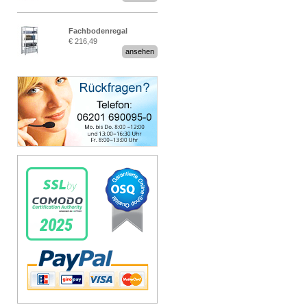
Fachbodenregal
€ 216,49
Stecksystem MultiPlus
ansehen