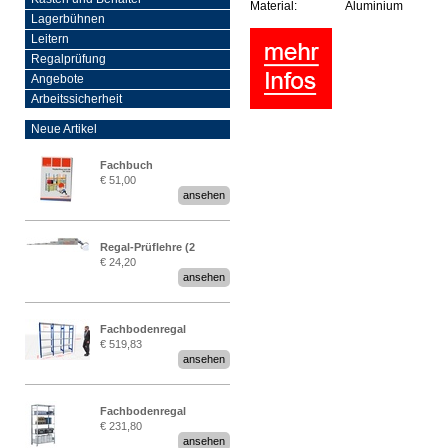
Material:
Aluminium
Lagerbühnen
Leitern
Regalprüfung
Angebote
Arbeitssicherheit
Neue Artikel
Fachbuch
€ 51,00
„Regalprüfung nach DIN
ansehen
EN 15635“
Regal-Prüflehre (2
€ 24,20
Stück)
ansehen
Fachbodenregal
€ 519,83
Stecksystem MultiPlus
ansehen
2,25 Meter breit
Fachbodenregal
€ 231,80
Stecksystem MultiPlus
ansehen