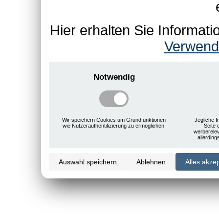
Hier erhalten Sie Informa
Verwend
Notwendig
Wir speichern Cookies um Grundfunktionen
Jegliche I
wie Nutzerauthentifizierung zu ermöglichen.
Seite 
werberele
allerdin
Auswahl speichern
Ablehnen
Alles akze