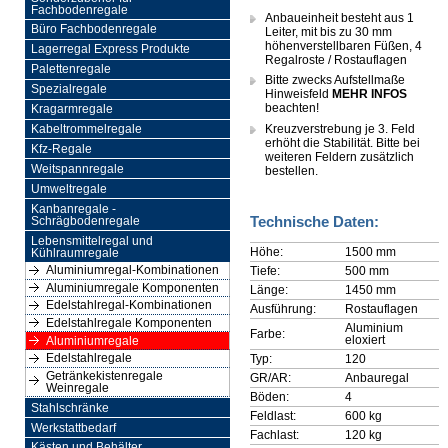
Fachbodenregale
Anbaueinheit besteht aus 1
Büro Fachbodenregale
Leiter, mit bis zu 30 mm
höhenverstellbaren Füßen, 4
Lagerregal Express Produkte
Regalroste / Rostauflagen
Palettenregale
Bitte zwecks Aufstellmaße
Spezialregale
Hinweisfeld
MEHR INFOS
beachten!
Kragarmregale
Kreuzverstrebung je 3. Feld
Kabeltrommelregale
erhöht die Stabilität. Bitte bei
Kfz-Regale
weiteren Feldern zusätzlich
Weitspannregale
bestellen.
Umweltregale
Kanbanregale -
Technische Daten:
Schrägbodenregale
Lebensmittelregal und
Höhe:
1500 mm
Kühlraumregale
Aluminiumregal-Kombinationen
Tiefe:
500 mm
Aluminiumregale Komponenten
Länge:
1450 mm
Edelstahlregal-Kombinationen
Ausführung:
Rostauflagen
Edelstahlregale Komponenten
Aluminium
Farbe:
eloxiert
Aluminiumregale
Edelstahlregale
Typ:
120
Getränkekistenregale
GR/AR:
Anbauregal
Weinregale
Böden:
4
Stahlschränke
Feldlast:
600 kg
Werkstattbedarf
Fachlast:
120 kg
Kästen und Behälter