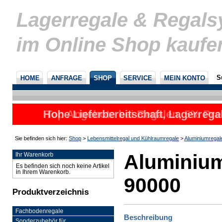
Lagerregale & Regal
im Online Shop kaufe
S
HOME
ANFRAGE
SHOP
SERVICE
MEIN KONTO
Hohe Lieferbereitschaft, Lagerrega
Top Angebote bei Regalen, 5% Prei
nicht
u
Sie befinden sich hier:
Shop
>
Lebensmittelregal und Kühlraumregale
>
Aluminiumregal
Aluminium
Ihr Warenkorb
Es befinden sich noch keine Artikel
in Ihrem Warenkorb.
90000
Produktverzeichnis
Fachbodenregale
Beschreibung
Sonderzubehör für