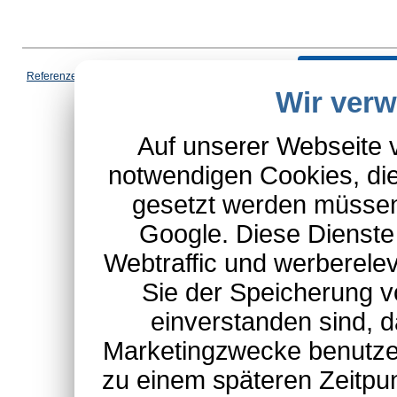
Vertrag wi
Referenzen
|
AGB
|
Datenschutz
|
Impressum
|
Cookies
|
Wir ver
*Schulte-Hauptkatalog, ausgen
Auf unserer Webseite 
notwendigen Cookies, die
gesetzt werden müssen
Google. Diese Dienste
Webtraffic und werberel
Sie der Speicherung v
einverstanden sind, d
Marketingzwecke benutzen
zu einem späteren Zeitpu