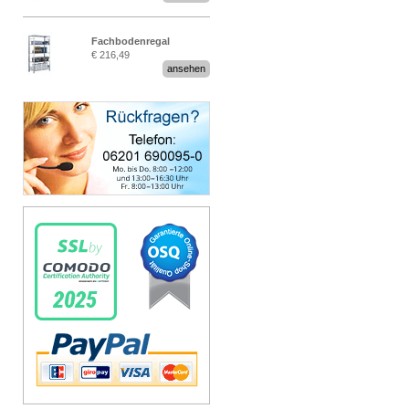
Fachbodenregal
€ 216,49
Stecksystem MultiPlus
ansehen