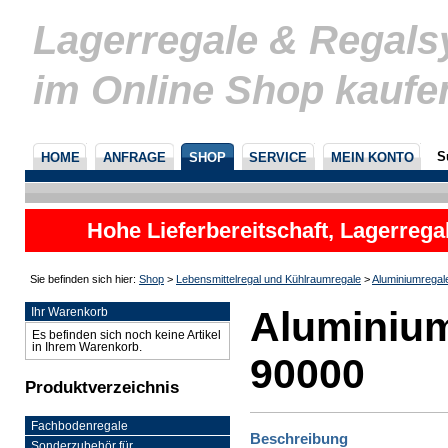
Lagerregale & Regal
im Online Shop kaufe
S
HOME
ANFRAGE
SHOP
SERVICE
MEIN KONTO
Hohe Lieferbereitschaft, Lagerrega
nicht
Sie befinden sich hier:
Shop
>
Lebensmittelregal und Kühlraumregale
>
Aluminiumregal
Aluminium
Ihr Warenkorb
Es befinden sich noch keine Artikel
in Ihrem Warenkorb.
90000
Produktverzeichnis
Fachbodenregale
Beschreibung
Sonderzubehör für