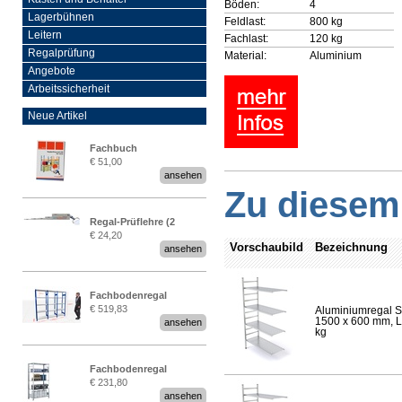
Böden:
4
Lagerbühnen
Feldlast:
800 kg
Leitern
Fachlast:
120 kg
Regalprüfung
Material:
Aluminium
Angebote
Arbeitssicherheit
Neue Artikel
Fachbuch
€ 51,00
„Regalprüfung nach DIN
ansehen
EN 15635“
Zu diesem 
Regal-Prüflehre (2
€ 24,20
Stück)
Vorschaubild
Bezeichnung
ansehen
Fachbodenregal
€ 519,83
Aluminiumregal S
Stecksystem MultiPlus
1500 x 600 mm, Lä
ansehen
2,25 Meter breit
kg
Fachbodenregal
€ 231,80
Stecksystem MultiPlus
ansehen