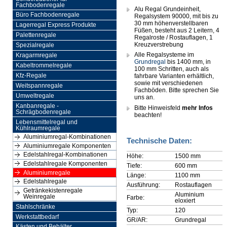
Fachbodenregale
Alu Regal Grundeinheit,
Büro Fachbodenregale
Regalsystem 90000, mit bis zu
30 mm höhenverstellbaren
Lagerregal Express Produkte
Füßen, besteht aus 2 Leitern, 4
Palettenregale
Regalroste / Rostauflagen, 1
Kreuzverstrebung
Spezialregale
Alle Regalsysteme im
Kragarmregale
Grundregal
bis 1400 mm, in
Kabeltrommelregale
100 mm Schritten, auch als
Kfz-Regale
fahrbare Varianten erhältlich,
sowie mit verschiedenen
Weitspannregale
Fachböden. Bitte sprechen Sie
Umweltregale
uns an.
Kanbanregale -
Bitte Hinweisfeld
mehr Infos
Schrägbodenregale
beachten!
Lebensmittelregal und
Kühlraumregale
Aluminiumregal-Kombinationen
Technische Daten:
Aluminiumregale Komponenten
Edelstahlregal-Kombinationen
Höhe:
1500 mm
Edelstahlregale Komponenten
Tiefe:
600 mm
Aluminiumregale
Länge:
1100 mm
Edelstahlregale
Ausführung:
Rostauflagen
Getränkekistenregale
Aluminium
Weinregale
Farbe:
eloxiert
Stahlschränke
Typ:
120
Werkstattbedarf
GR/AR:
Grundregal
Kästen und Behälter