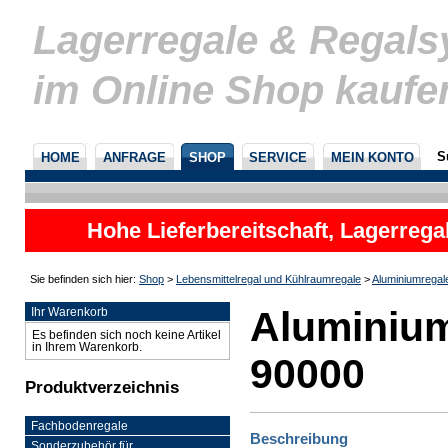
Lagerregale & Regal
im Online Shop kaufe
S
HOME
ANFRAGE
SHOP
SERVICE
MEIN KONTO
Hohe Lieferbereitschaft, Lagerrega
nicht
Sie befinden sich hier:
Shop
>
Lebensmittelregal und Kühlraumregale
>
Aluminiumregal
Aluminium
Ihr Warenkorb
Es befinden sich noch keine Artikel
in Ihrem Warenkorb.
90000
Produktverzeichnis
Fachbodenregale
Beschreibung
Sonderzubehör für