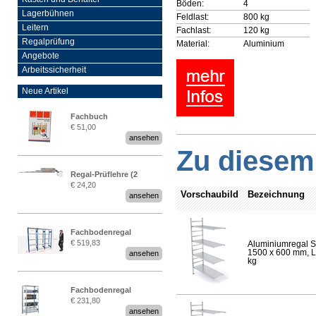
Böden:
4
Lagerbühnen
Feldlast:
800 kg
Leitern
Fachlast:
120 kg
Regalprüfung
Material:
Aluminium
Angebote
Arbeitssicherheit
Neue Artikel
Fachbuch
€ 51,00
„Regalprüfung nach DIN
ansehen
EN 15635“
Zu diesem 
Regal-Prüflehre (2
€ 24,20
Stück)
Vorschaubild
Bezeichnung
ansehen
Fachbodenregal
€ 519,83
Aluminiumregal S
Stecksystem MultiPlus
1500 x 600 mm, Lä
ansehen
2,25 Meter breit
kg
Fachbodenregal
€ 231,80
Stecksystem MultiPlus
ansehen