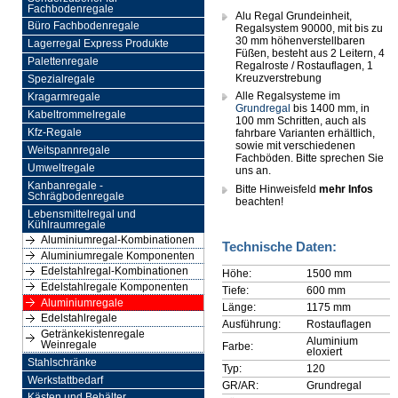
Fachbodenregale
Alu Regal Grundeinheit,
Büro Fachbodenregale
Regalsystem 90000, mit bis zu
30 mm höhenverstellbaren
Lagerregal Express Produkte
Füßen, besteht aus 2 Leitern, 4
Palettenregale
Regalroste / Rostauflagen, 1
Kreuzverstrebung
Spezialregale
Alle Regalsysteme im
Kragarmregale
Grundregal
bis 1400 mm, in
Kabeltrommelregale
100 mm Schritten, auch als
Kfz-Regale
fahrbare Varianten erhältlich,
sowie mit verschiedenen
Weitspannregale
Fachböden. Bitte sprechen Sie
Umweltregale
uns an.
Kanbanregale -
Bitte Hinweisfeld
mehr Infos
Schrägbodenregale
beachten!
Lebensmittelregal und
Kühlraumregale
Aluminiumregal-Kombinationen
Technische Daten:
Aluminiumregale Komponenten
Edelstahlregal-Kombinationen
Höhe:
1500 mm
Edelstahlregale Komponenten
Tiefe:
600 mm
Aluminiumregale
Länge:
1175 mm
Edelstahlregale
Ausführung:
Rostauflagen
Getränkekistenregale
Aluminium
Weinregale
Farbe:
eloxiert
Stahlschränke
Typ:
120
Werkstattbedarf
GR/AR:
Grundregal
Kästen und Behälter