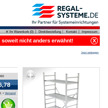
Ihr Warenkorb (
0
)
Direktbestellung
Kontakt
Impressum
, soweit nicht anders erwähnt!
X
Jetzt einloggen
060
6,78
t. +
Versand