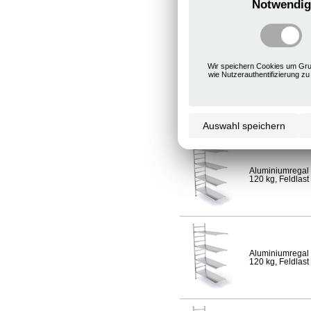
Notwendig
Aluminiumregal 
120 kg, Feldlast
Wir speichern Cookies um Gru
wie Nutzerauthentifizierung zu
Aluminiumregal 
Fachlast 120 kg,
Auswahl speichern
Aluminiumregal 
120 kg, Feldlast
Aluminiumregal 
120 kg, Feldlast