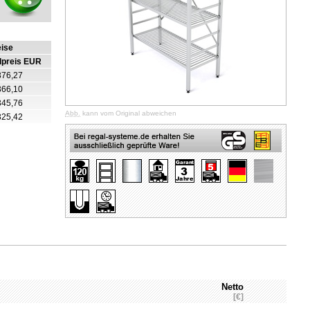
eise
lpreis EUR
376,27
366,10
345,76
Abb.
kann vom Original abweichen
325,42
Netto
[€]