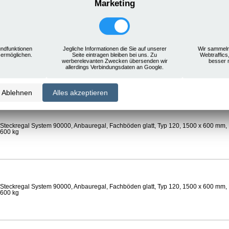
Marketing
Steckregal System 90000, Anbauregal, Rostauflagen, Typ 120, 1500 x 600 mm, Lä
 600 kg
ndfunktionen
Jegliche Informationen die Sie auf unserer
Wir sammeln
 ermöglichen.
Seite eintragen bleiben bei uns. Zu
Webtraffics
werberelevanten Zwecken übersenden wir
besser 
Steckregal System 90000, Anbauregal, Böden gelocht, Ø 24 mm, Typ 120, 1500 x 
allerdings Verbindungsdaten an Google.
 Feldlast 800 kg
Ablehnen
Alles akzeptieren
Steckregal System 90000, Anbauregal, Fachböden glatt, Typ 120, 1500 x 600 mm, 
 600 kg
Steckregal System 90000, Anbauregal, Fachböden glatt, Typ 120, 1500 x 600 mm, 
 600 kg