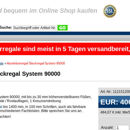
d bequem im Online Shop kaufen
Suche:
rregale sind meist in 5 Tagen versandbereit
ale
>
Aluminiumregal Steckregal System 90000
ckregal System 90000
Art.-Nr.: 11215120
ystem 90000, mit bis zu 30 mm höhenverstellbaren Füßen,
EUR: 40
oste / Rostauflagen, 1 Kreuzverstrebung
al
bis 1400 mm, in 100 mm Schritten, auch als fahrbare
 verschiedenen Fachböden. Bitte sprechen Sie uns an.
484,07 € inkl. MwS
chten!
Anzahl: