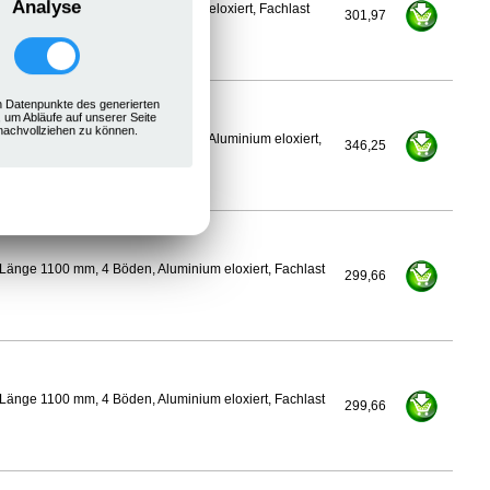
Analyse
nge 1075 mm, 4 Böden, Aluminium eloxiert, Fachlast
301,97
 Datenpunkte des generierten
, um Abläufe auf unserer Seite
nachvollziehen zu können.
600 mm, Länge 1100 mm, 4 Böden, Aluminium eloxiert,
346,25
Länge 1100 mm, 4 Böden, Aluminium eloxiert, Fachlast
299,66
Länge 1100 mm, 4 Böden, Aluminium eloxiert, Fachlast
299,66