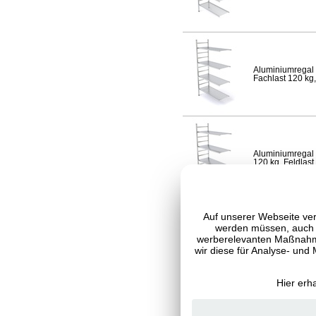
Aluminiumregal 
Fachlast 120 kg,
Aluminiumregal 
120 kg, Feldlast
Auf unserer Webseite ver
werden müssen, auch C
werberelevanten Maßnahme
Aluminiumregal 
120 kg, Feldlast
wir diese für Analyse- und
Hier erh