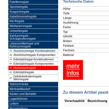
Technische Daten:
Palettenregale
Spezialregale
Höhe:
Kragarmregale
Tiefe:
Kabeltrommelregale
Länge:
Kfz-Regale
Ausführung:
Weitspannregale
Farbe:
Umweltregale
Typ:
Kanbanregale -
GR/AR:
Schrägbodenregale
Böden:
Lebensmittelregal und
Feldlast:
Kühlraumregale
Fachlast:
Aluminiumregal-Kombinationen
Material:
Aluminiumregale Komponenten
Edelstahlregal-Kombinationen
Edelstahlregale Komponenten
Aluminiumregale
Edelstahlregale
Getränkekistenregale
Weinregale
Stahlschränke
Werkstattbedarf
Zu diesem Artikel passt
Kästen und Behälter
Lagerbühnen
Vorschaubild
Bezeichnung
Leitern
Regalprüfung