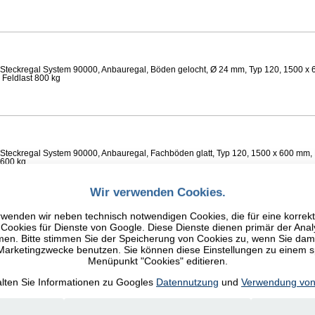
Steckregal System 90000, Anbauregal, Böden gelocht, Ø 24 mm, Typ 120, 1500 x 
 Feldlast 800 kg
Steckregal System 90000, Anbauregal, Fachböden glatt, Typ 120, 1500 x 600 mm, 
 600 kg
Wir verwenden Cookies.
wenden wir neben technisch notwendigen Cookies, die für eine korrek
ookies für Dienste von Google. Diese Dienste dienen primär der Anal
n. Bitte stimmen Sie der Speicherung von Cookies zu, wenn Sie damit
Steckregal System 90000, Anbauregal, Fachböden glatt, Typ 120, 1500 x 600 mm, 
 600 kg
 Marketingzwecke benutzen. Sie können diese Einstellungen zu einem 
Menüpunkt "Cookies" editieren.
alten Sie Informationen zu Googles
Datennutzung
und
Verwendung von