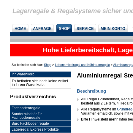
Lagerregale & Regalsysteme sicher un
HOME
ANFRAGE
SHOP
SERVICE
MEIN KONTO
Hohe Lieferbereitschaft, Lage
Sie befinden sich hier:
Shop
>
Lebensmittelregal und Kühlraumregale
>
Aluminiumreg
Aluminiumregal Ste
Ihr Warenkorb
Es befinden sich noch keine Artikel
in Ihrem Warenkorb.
Beschreibung
Produktverzeichnis
Alu Regal Grundeinheit, Regals
besteht aus 2 Leitern, 4 Regalr
Fachbodenregale
Alle Regalsysteme im
Grundreg
Varianten erhältlich, sowie mit
Sonderzubehör für
Fachbodenregale
Bitte Hinweisfeld
mehr Infos
bea
Büro Fachbodenregale
Lagerregal Express Produkte