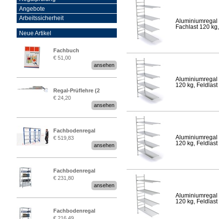
Angebote
Arbeitssicherheit
Aluminiumregal 
Fachlast 120 kg,
Neue Artikel
Fachbuch
€ 51,00
„Regalprüfung nach DIN
ansehen
EN 15635“
Aluminiumregal 
120 kg, Feldlast
Regal-Prüflehre (2
€ 24,20
Stück)
ansehen
Fachbodenregal
Aluminiumregal 
€ 519,83
Stecksystem MultiPlus
120 kg, Feldlast
ansehen
2,25 Meter breit
Fachbodenregal
€ 231,80
Stecksystem MultiPlus
ansehen
Aluminiumregal 
120 kg, Feldlast
Fachbodenregal
€ 216,49