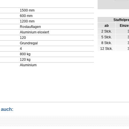
1500 mm
600 mm
Staffelpr
1200 mm
ab
Einze
Rostauflagen
2 Stck.
Aluminium eloxiert
5 Stck.
120
8 Stck.
Grundregal
4
12 Stck.
800 kg
120 kg
Aluminium
 auch: