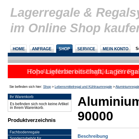
Lagerregale & Regal
im Online Shop kaufe
S
HOME
ANFRAGE
SHOP
SERVICE
MEIN KONTO
Hohe Lieferbereitschaft, Lagerrega
Top Angebote bei Regalen, 5% Prei
nicht
u
Sie befinden sich hier:
Shop
>
Lebensmittelregal und Kühlraumregale
>
Aluminiumregal
Aluminium
Ihr Warenkorb
Es befinden sich noch keine Artikel
in Ihrem Warenkorb.
90000
Produktverzeichnis
Fachbodenregale
Beschreibung
Sonderzubehör für