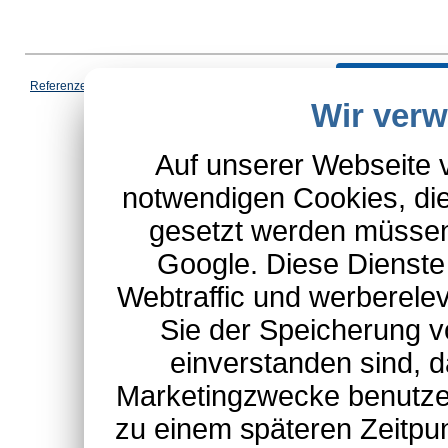
Vertrag wi
Referenzen
|
AGB
|
Datenschutz
|
Impressum
|
Cookies
|
Wir ver
*Schulte-Hauptkatalog, ausgen
Auf unserer Webseite 
notwendigen Cookies, die
gesetzt werden müssen
Google. Diese Dienste
Webtraffic und werberel
Sie der Speicherung v
einverstanden sind, d
Marketingzwecke benutzen
zu einem späteren Zeitpu