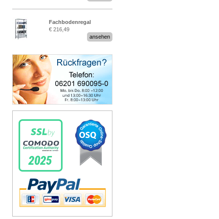
Fachbodenregal
€ 216,49
Stecksystem MultiPlus
ansehen