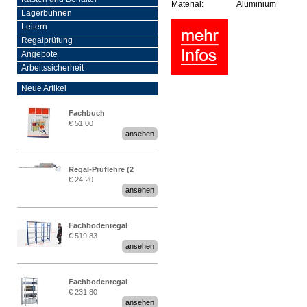
Material:
Aluminium
Lagerbühnen
Leitern
Regalprüfung
Angebote
Arbeitssicherheit
Neue Artikel
Fachbuch
€ 51,00
„Regalprüfung nach DIN
ansehen
EN 15635“
Regal-Prüflehre (2
€ 24,20
Stück)
ansehen
Fachbodenregal
€ 519,83
Stecksystem MultiPlus
ansehen
2,25 Meter breit
Fachbodenregal
€ 231,80
Stecksystem MultiPlus
ansehen