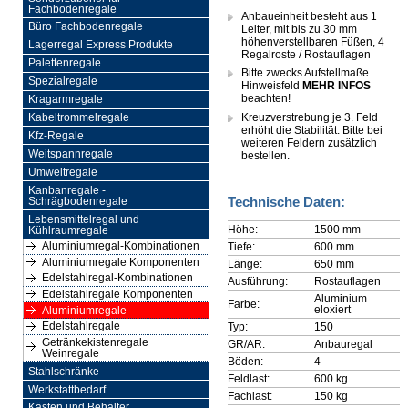
Fachbodenregale
Anbaueinheit besteht aus 1
Büro Fachbodenregale
Leiter, mit bis zu 30 mm
höhenverstellbaren Füßen, 4
Lagerregal Express Produkte
Regalroste / Rostauflagen
Palettenregale
Bitte zwecks Aufstellmaße
Spezialregale
Hinweisfeld
MEHR INFOS
beachten!
Kragarmregale
Kreuzverstrebung je 3. Feld
Kabeltrommelregale
erhöht die Stabilität. Bitte bei
Kfz-Regale
weiteren Feldern zusätzlich
Weitspannregale
bestellen.
Umweltregale
Kanbanregale -
Technische Daten:
Schrägbodenregale
Lebensmittelregal und
Höhe:
1500 mm
Kühlraumregale
Aluminiumregal-Kombinationen
Tiefe:
600 mm
Aluminiumregale Komponenten
Länge:
650 mm
Edelstahlregal-Kombinationen
Ausführung:
Rostauflagen
Edelstahlregale Komponenten
Aluminium
Farbe:
eloxiert
Aluminiumregale
Edelstahlregale
Typ:
150
Getränkekistenregale
GR/AR:
Anbauregal
Weinregale
Böden:
4
Stahlschränke
Feldlast:
600 kg
Werkstattbedarf
Fachlast:
150 kg
Kästen und Behälter