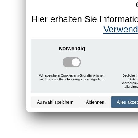
Hier erhalten Sie Informa
Verwend
Notwendig
Wir speichern Cookies um Grundfunktionen
Jegliche I
wie Nutzerauthentifizierung zu ermöglichen.
Seite 
werberele
allerdin
Auswahl speichern
Ablehnen
Alles akze