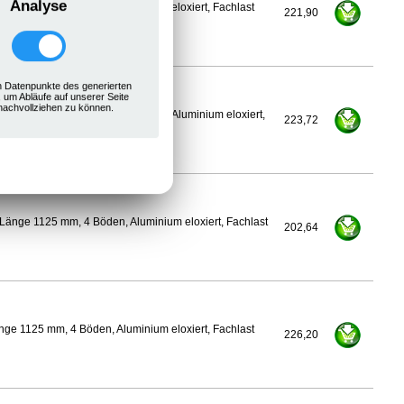
Analyse
ge 1100 mm, 4 Böden, Aluminium eloxiert, Fachlast
221,90
 Datenpunkte des generierten
, um Abläufe auf unserer Seite
nachvollziehen zu können.
300 mm, Länge 1125 mm, 4 Böden, Aluminium eloxiert,
223,72
Länge 1125 mm, 4 Böden, Aluminium eloxiert, Fachlast
202,64
ge 1125 mm, 4 Böden, Aluminium eloxiert, Fachlast
226,20