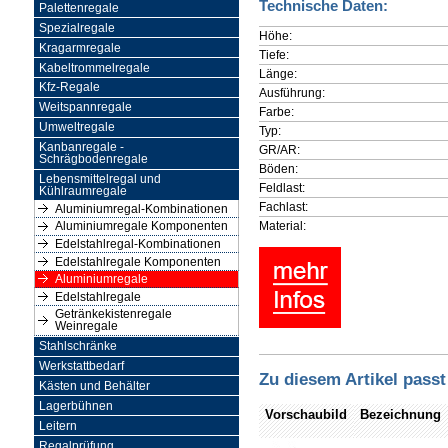
Technische Daten:
Palettenregale
Spezialregale
Höhe:
Kragarmregale
Tiefe:
Kabeltrommelregale
Länge:
Kfz-Regale
Ausführung:
Weitspannregale
Farbe:
Umweltregale
Typ:
Kanbanregale -
GR/AR:
Schrägbodenregale
Böden:
Lebensmittelregal und
Feldlast:
Kühlraumregale
Fachlast:
Aluminiumregal-Kombinationen
Material:
Aluminiumregale Komponenten
Edelstahlregal-Kombinationen
Edelstahlregale Komponenten
Aluminiumregale
Edelstahlregale
Getränkekistenregale
Weinregale
Stahlschränke
Werkstattbedarf
Zu diesem Artikel passt
Kästen und Behälter
Lagerbühnen
Vorschaubild
Bezeichnung
Leitern
Regalprüfung