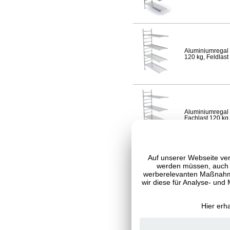
Aluminiumregal 
120 kg, Feldlast
Aluminiumregal 
Fachlast 120 kg,
Auf unserer Webseite ver
werden müssen, auch C
werberelevanten Maßnahme
Aluminiumregal 
120 kg, Feldlast
wir diese für Analyse- und
Hier erh