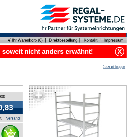
Ihr Warenkorb (
0
)
Direktbestellung
Kontakt
Impressum
, soweit nicht anders erwähnt!
X
Jetzt einloggen
030
0,83
t. +
Versand