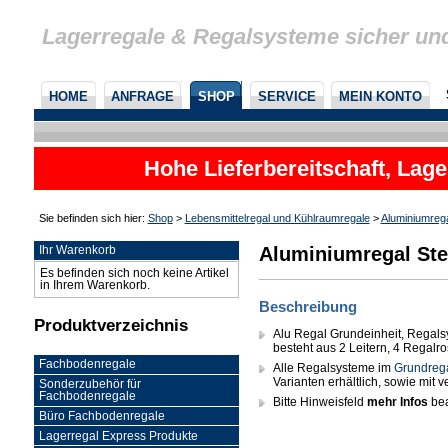
Lagerregale & Regalsysteme sicher un
HOME
ANFRAGE
SHOP
SERVICE
MEIN KONTO
Hohe Lieferbereitschaft, Lage
Sie befinden sich hier:
Shop
>
Lebensmittelregal und Kühlraumregale
>
Aluminiumreg
Aluminiumregal Ste
Ihr Warenkorb
Es befinden sich noch keine Artikel
in Ihrem Warenkorb.
Beschreibung
Produktverzeichnis
Alu Regal Grundeinheit, Regals
besteht aus 2 Leitern, 4 Regalr
Fachbodenregale
Alle Regalsysteme im
Grundreg
Varianten erhältlich, sowie mit
Sonderzubehör für
Fachbodenregale
Bitte Hinweisfeld
mehr Infos
bea
Büro Fachbodenregale
Lagerregal Express Produkte