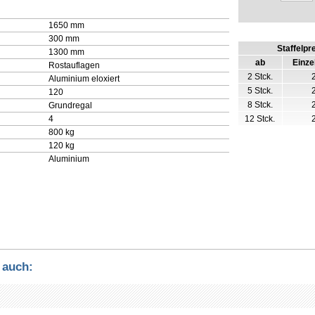
1650 mm
300 mm
Staffelpr
1300 mm
ab
Einze
Rostauflagen
2 Stck.
Aluminium eloxiert
5 Stck.
120
8 Stck.
Grundregal
4
12 Stck.
800 kg
120 kg
Aluminium
 auch: