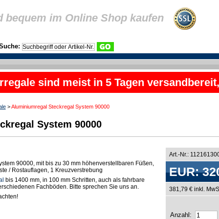
d bequem im Online Shop kaufen
Suche:
rregale sind meist in 5 Tagen versandbereit
ale
>
Aluminiumregal Steckregal System 90000
ckregal System 90000
Art.-Nr.: 11216130
ystem 90000, mit bis zu 30 mm höhenverstellbaren Füßen,
EUR: 32
oste / Rostauflagen, 1 Kreuzverstrebung
al
bis 1400 mm, in 100 mm Schritten, auch als fahrbare
 verschiedenen Fachböden. Bitte sprechen Sie uns an.
381,79 € inkl. MwS
chten!
Anzahl: