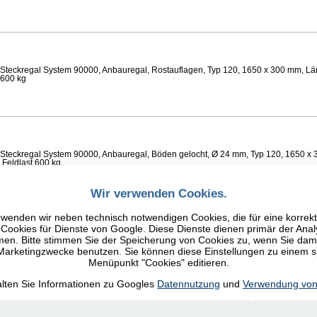
Steckregal System 90000, Anbauregal, Rostauflagen, Typ 120, 1650 x 300 mm, Lä
 600 kg
Steckregal System 90000, Anbauregal, Böden gelocht, Ø 24 mm, Typ 120, 1650 x 
 Feldlast 600 kg
Wir verwenden Cookies.
wenden wir neben technisch notwendigen Cookies, die für eine korrek
ookies für Dienste von Google. Diese Dienste dienen primär der Anal
n. Bitte stimmen Sie der Speicherung von Cookies zu, wenn Sie damit
Steckregal System 90000, Anbauregal, Fachböden glatt, Typ 120, 1650 x 300 mm, 
 600 kg
 Marketingzwecke benutzen. Sie können diese Einstellungen zu einem 
Menüpunkt "Cookies" editieren.
alten Sie Informationen zu Googles
Datennutzung
und
Verwendung von