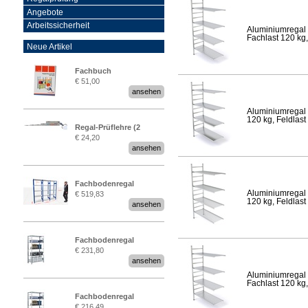
Angebote
Arbeitssicherheit
Aluminiumregal 
Fachlast 120 kg,
Neue Artikel
Fachbuch
€ 51,00
„Regalprüfung nach DIN
ansehen
EN 15635“
Aluminiumregal 
120 kg, Feldlast
Regal-Prüflehre (2
€ 24,20
Stück)
ansehen
Fachbodenregal
Aluminiumregal 
€ 519,83
Stecksystem MultiPlus
120 kg, Feldlast
ansehen
2,25 Meter breit
Fachbodenregal
€ 231,80
Stecksystem MultiPlus
ansehen
Aluminiumregal 
Fachlast 120 kg,
Fachbodenregal
€ 216,49