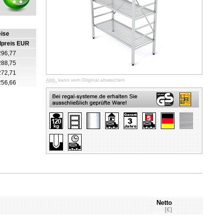
eise
lpreis EUR
296,77
288,75
272,71
Abb.
kann vom Original abweichen
256,66
Netto
[€]