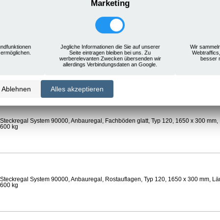
Marketing
Steckregal System 90000, Anbauregal, Rostauflagen, Typ 120, 1650 x 300 mm, Län
 600 kg
ndfunktionen
Jegliche Informationen die Sie auf unserer
Wir sammeln
 ermöglichen.
Seite eintragen bleiben bei uns. Zu
Webtraffics
werberelevanten Zwecken übersenden wir
besser 
Steckregal System 90000, Anbauregal, Böden gelocht, Ø 24 mm, Typ 120, 1650 x 
allerdings Verbindungsdaten an Google.
 Feldlast 600 kg
Ablehnen
Alles akzeptieren
Steckregal System 90000, Anbauregal, Fachböden glatt, Typ 120, 1650 x 300 mm, 
 600 kg
Steckregal System 90000, Anbauregal, Rostauflagen, Typ 120, 1650 x 300 mm, Län
 600 kg