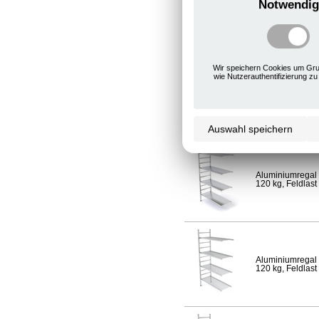
Notwendig
Aluminiumregal 
120 kg, Feldlast
Wir speichern Cookies um Gru
wie Nutzerauthentifizierung zu
Aluminiumregal 
Fachlast 120 kg,
Auswahl speichern
Aluminiumregal 
120 kg, Feldlast
Aluminiumregal 
120 kg, Feldlast