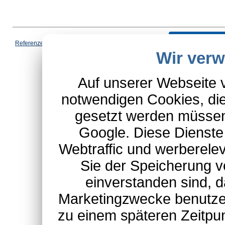
Vertrag wi
Referenzen
|
AGB
|
Datenschutz
|
Impressum
|
Cookies
|
Wir ver
*Schulte-Hauptkatalog, ausgen
Auf unserer Webseite 
notwendigen Cookies, die
gesetzt werden müssen
Google. Diese Dienste
Webtraffic und werberel
Sie der Speicherung v
einverstanden sind, d
Marketingzwecke benutzen
zu einem späteren Zeitpu