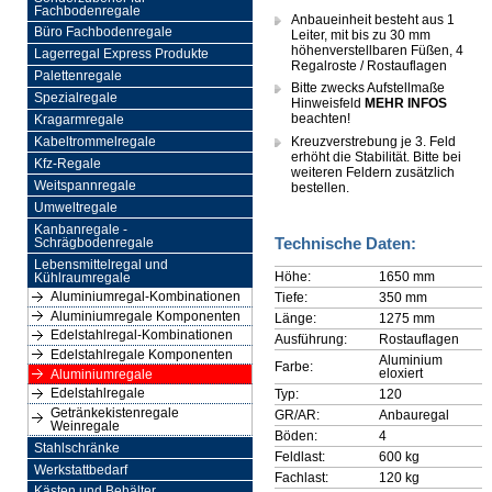
Fachbodenregale
Anbaueinheit besteht aus 1
Büro Fachbodenregale
Leiter, mit bis zu 30 mm
höhenverstellbaren Füßen, 4
Lagerregal Express Produkte
Regalroste / Rostauflagen
Palettenregale
Bitte zwecks Aufstellmaße
Spezialregale
Hinweisfeld
MEHR INFOS
beachten!
Kragarmregale
Kreuzverstrebung je 3. Feld
Kabeltrommelregale
erhöht die Stabilität. Bitte bei
Kfz-Regale
weiteren Feldern zusätzlich
Weitspannregale
bestellen.
Umweltregale
Kanbanregale -
Technische Daten:
Schrägbodenregale
Lebensmittelregal und
Höhe:
1650 mm
Kühlraumregale
Aluminiumregal-Kombinationen
Tiefe:
350 mm
Aluminiumregale Komponenten
Länge:
1275 mm
Edelstahlregal-Kombinationen
Ausführung:
Rostauflagen
Edelstahlregale Komponenten
Aluminium
Farbe:
eloxiert
Aluminiumregale
Edelstahlregale
Typ:
120
Getränkekistenregale
GR/AR:
Anbauregal
Weinregale
Böden:
4
Stahlschränke
Feldlast:
600 kg
Werkstattbedarf
Fachlast:
120 kg
Kästen und Behälter