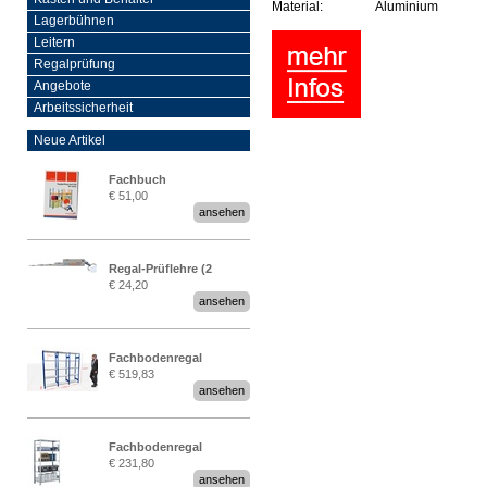
Material:
Aluminium
Lagerbühnen
Leitern
Regalprüfung
Angebote
Arbeitssicherheit
Neue Artikel
Fachbuch
€ 51,00
„Regalprüfung nach DIN
ansehen
EN 15635“
Regal-Prüflehre (2
€ 24,20
Stück)
ansehen
Fachbodenregal
€ 519,83
Stecksystem MultiPlus
ansehen
2,25 Meter breit
Fachbodenregal
€ 231,80
Stecksystem MultiPlus
ansehen