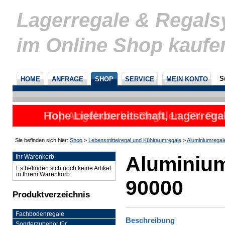
Lagerregale & Regal
im Online Shop kaufe
S
HOME
ANFRAGE
SHOP
SERVICE
MEIN KONTO
Hohe Lieferbereitschaft, Lagerrega
Top Angebote bei Regalen, 5% Prei
nicht
u
Sie befinden sich hier:
Shop
>
Lebensmittelregal und Kühlraumregale
>
Aluminiumregal
Aluminium
Ihr Warenkorb
Es befinden sich noch keine Artikel
in Ihrem Warenkorb.
90000
Produktverzeichnis
Fachbodenregale
Beschreibung
Sonderzubehör für