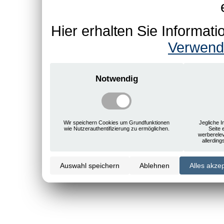
Hier erhalten Sie Informa
Verwend
Notwendig
Wir speichern Cookies um Grundfunktionen
Jegliche I
wie Nutzerauthentifizierung zu ermöglichen.
Seite 
werberele
allerdin
Auswahl speichern
Ablehnen
Alles akze