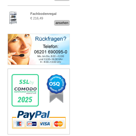
Fachbodenregal
€ 216,49
Stecksystem MultiPlus
ansehen