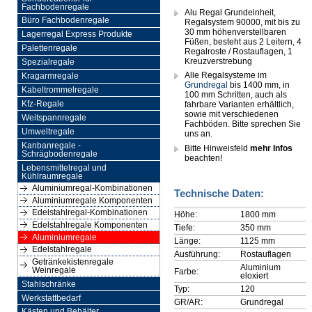
Fachbodenregale
Alu Regal Grundeinheit,
Büro Fachbodenregale
Regalsystem 90000, mit bis zu
30 mm höhenverstellbaren
Lagerregal Express Produkte
Füßen, besteht aus 2 Leitern, 4
Palettenregale
Regalroste / Rostauflagen, 1
Kreuzverstrebung
Spezialregale
Alle Regalsysteme im
Kragarmregale
Grundregal
bis 1400 mm, in
Kabeltrommelregale
100 mm Schritten, auch als
Kfz-Regale
fahrbare Varianten erhältlich,
sowie mit verschiedenen
Weitspannregale
Fachböden. Bitte sprechen Sie
Umweltregale
uns an.
Kanbanregale -
Bitte Hinweisfeld
mehr Infos
Schrägbodenregale
beachten!
Lebensmittelregal und
Kühlraumregale
Aluminiumregal-Kombinationen
Technische Daten:
Aluminiumregale Komponenten
Edelstahlregal-Kombinationen
Höhe:
1800 mm
Edelstahlregale Komponenten
Tiefe:
350 mm
Aluminiumregale
Länge:
1125 mm
Edelstahlregale
Ausführung:
Rostauflagen
Getränkekistenregale
Aluminium
Weinregale
Farbe:
eloxiert
Stahlschränke
Typ:
120
Werkstattbedarf
GR/AR:
Grundregal
Kästen und Behälter