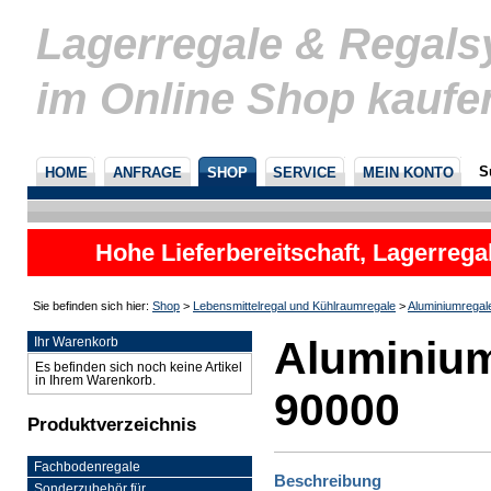
Lagerregale & Regal
im Online Shop kaufe
S
HOME
ANFRAGE
SHOP
SERVICE
MEIN KONTO
Hohe Lieferbereitschaft, Lagerrega
nicht
Sie befinden sich hier:
Shop
>
Lebensmittelregal und Kühlraumregale
>
Aluminiumregal
Aluminium
Ihr Warenkorb
Es befinden sich noch keine Artikel
in Ihrem Warenkorb.
90000
Produktverzeichnis
Fachbodenregale
Beschreibung
Sonderzubehör für