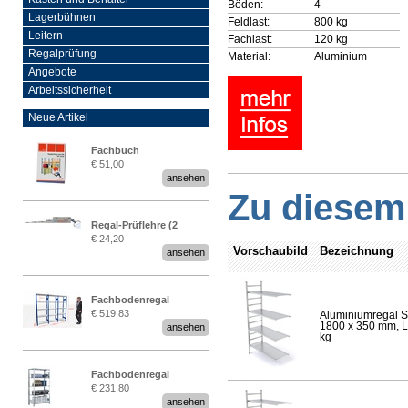
Böden:
4
Lagerbühnen
Feldlast:
800 kg
Leitern
Fachlast:
120 kg
Regalprüfung
Material:
Aluminium
Angebote
Arbeitssicherheit
Neue Artikel
Fachbuch
€ 51,00
„Regalprüfung nach DIN
ansehen
EN 15635“
Zu diesem 
Regal-Prüflehre (2
€ 24,20
Stück)
Vorschaubild
Bezeichnung
ansehen
Fachbodenregal
€ 519,83
Aluminiumregal S
Stecksystem MultiPlus
1800 x 350 mm, Lä
ansehen
2,25 Meter breit
kg
Fachbodenregal
€ 231,80
Stecksystem MultiPlus
ansehen