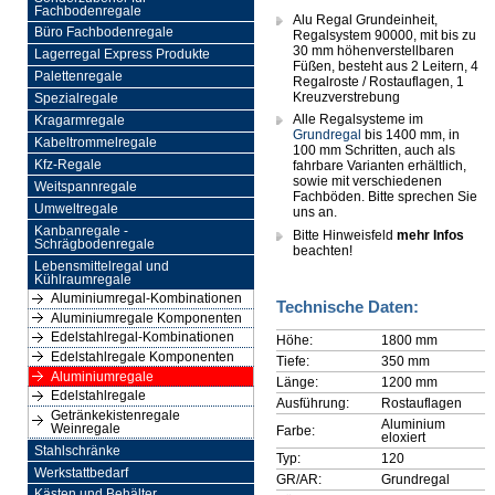
Fachbodenregale
Alu Regal Grundeinheit,
Büro Fachbodenregale
Regalsystem 90000, mit bis zu
30 mm höhenverstellbaren
Lagerregal Express Produkte
Füßen, besteht aus 2 Leitern, 4
Palettenregale
Regalroste / Rostauflagen, 1
Kreuzverstrebung
Spezialregale
Alle Regalsysteme im
Kragarmregale
Grundregal
bis 1400 mm, in
Kabeltrommelregale
100 mm Schritten, auch als
Kfz-Regale
fahrbare Varianten erhältlich,
sowie mit verschiedenen
Weitspannregale
Fachböden. Bitte sprechen Sie
Umweltregale
uns an.
Kanbanregale -
Bitte Hinweisfeld
mehr Infos
Schrägbodenregale
beachten!
Lebensmittelregal und
Kühlraumregale
Aluminiumregal-Kombinationen
Technische Daten:
Aluminiumregale Komponenten
Edelstahlregal-Kombinationen
Höhe:
1800 mm
Edelstahlregale Komponenten
Tiefe:
350 mm
Aluminiumregale
Länge:
1200 mm
Edelstahlregale
Ausführung:
Rostauflagen
Getränkekistenregale
Aluminium
Weinregale
Farbe:
eloxiert
Stahlschränke
Typ:
120
Werkstattbedarf
GR/AR:
Grundregal
Kästen und Behälter