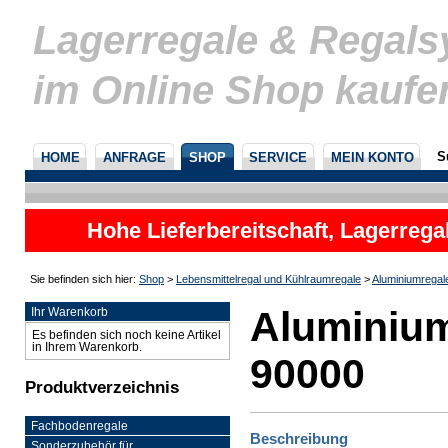
Lagerregale & Regal
im Online Shop kaufe
S
HOME
ANFRAGE
SHOP
SERVICE
MEIN KONTO
Hohe Lieferbereitschaft, Lagerrega
nicht
Sie befinden sich hier:
Shop
>
Lebensmittelregal und Kühlraumregale
>
Aluminiumregal
Aluminium
Ihr Warenkorb
Es befinden sich noch keine Artikel
in Ihrem Warenkorb.
90000
Produktverzeichnis
Fachbodenregale
Beschreibung
Sonderzubehör für