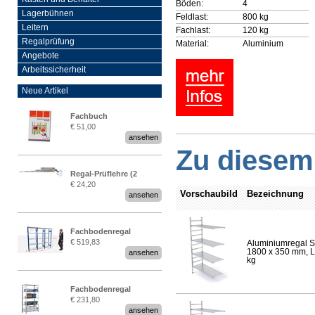
Böden:
4
Lagerbühnen
Feldlast:
800 kg
Leitern
Fachlast:
120 kg
Regalprüfung
Material:
Aluminium
Angebote
Arbeitssicherheit
Neue Artikel
Fachbuch
€ 51,00
„Regalprüfung nach DIN
ansehen
EN 15635“
Zu diesem 
Regal-Prüflehre (2
€ 24,20
Stück)
Vorschaubild
Bezeichnung
ansehen
Fachbodenregal
€ 519,83
Aluminiumregal S
Stecksystem MultiPlus
1800 x 350 mm, Lä
ansehen
2,25 Meter breit
kg
Fachbodenregal
€ 231,80
Stecksystem MultiPlus
ansehen