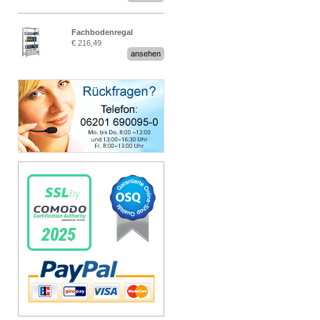
Fachbodenregal
€ 216,49
Stecksystem MultiPlus
ansehen