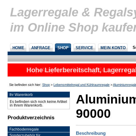
Lagerregale & Regal
im Online Shop kaufe
S
HOME
ANFRAGE
SHOP
SERVICE
MEIN KONTO
Hohe Lieferbereitschaft, Lagerrega
nicht
Sie befinden sich hier:
Shop
>
Lebensmittelregal und Kühlraumregale
>
Aluminiumregal
Aluminium
Ihr Warenkorb
Es befinden sich noch keine Artikel
in Ihrem Warenkorb.
90000
Produktverzeichnis
Fachbodenregale
Beschreibung
Sonderzubehör für