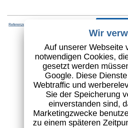
Vertrag wi
Referenzen
|
AGB
|
Datenschutz
|
Impressum
|
Cookies
|
Wir ver
*Schulte-Hauptkatalog, ausgen
Auf unserer Webseite 
notwendigen Cookies, die
gesetzt werden müssen
Google. Diese Dienste
Webtraffic und werberel
Sie der Speicherung v
einverstanden sind, d
Marketingzwecke benutzen
zu einem späteren Zeitpu