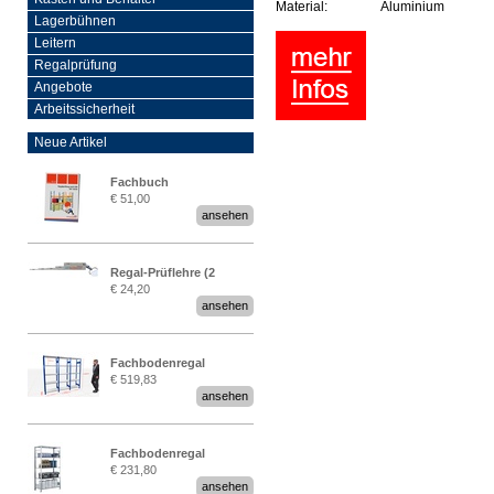
Material:
Aluminium
Lagerbühnen
Leitern
Regalprüfung
Angebote
Arbeitssicherheit
Neue Artikel
Fachbuch
€ 51,00
„Regalprüfung nach DIN
ansehen
EN 15635“
Regal-Prüflehre (2
€ 24,20
Stück)
ansehen
Fachbodenregal
€ 519,83
Stecksystem MultiPlus
ansehen
2,25 Meter breit
Fachbodenregal
€ 231,80
Stecksystem MultiPlus
ansehen