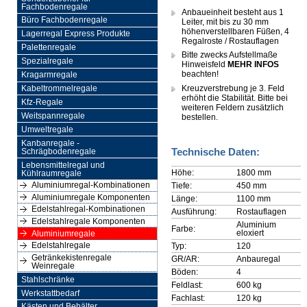
Fachbodenregale
Anbaueinheit besteht aus 1
Büro Fachbodenregale
Leiter, mit bis zu 30 mm
höhenverstellbaren Füßen, 4
Lagerregal Express Produkte
Regalroste / Rostauflagen
Palettenregale
Bitte zwecks Aufstellmaße
Spezialregale
Hinweisfeld
MEHR INFOS
beachten!
Kragarmregale
Kreuzverstrebung je 3. Feld
Kabeltrommelregale
erhöht die Stabilität. Bitte bei
Kfz-Regale
weiteren Feldern zusätzlich
Weitspannregale
bestellen.
Umweltregale
Kanbanregale -
Technische Daten:
Schrägbodenregale
Lebensmittelregal und
Höhe:
1800 mm
Kühlraumregale
Aluminiumregal-Kombinationen
Tiefe:
450 mm
Aluminiumregale Komponenten
Länge:
1100 mm
Edelstahlregal-Kombinationen
Ausführung:
Rostauflagen
Edelstahlregale Komponenten
Aluminium
Farbe:
eloxiert
Aluminiumregale
Edelstahlregale
Typ:
120
Getränkekistenregale
GR/AR:
Anbauregal
Weinregale
Böden:
4
Stahlschränke
Feldlast:
600 kg
Werkstattbedarf
Fachlast:
120 kg
Kästen und Behälter