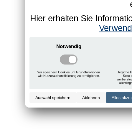
Hier erhalten Sie Informa
Verwend
Notwendig
Wir speichern Cookies um Grundfunktionen
Jegliche I
wie Nutzerauthentifizierung zu ermöglichen.
Seite 
werberele
allerdin
Auswahl speichern
Ablehnen
Alles akze