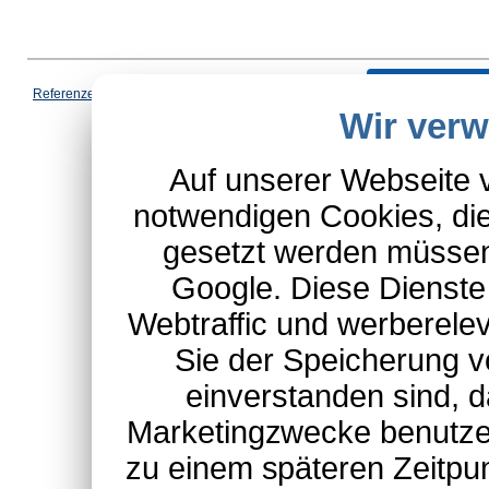
Vertrag wi
Referenzen
|
AGB
|
Datenschutz
|
Impressum
|
Cookies
|
Wir ver
*Schulte-Hauptkatalog, ausgen
Auf unserer Webseite 
notwendigen Cookies, die
gesetzt werden müssen
Google. Diese Dienste
Webtraffic und werberel
Sie der Speicherung v
einverstanden sind, d
Marketingzwecke benutzen
zu einem späteren Zeitpu