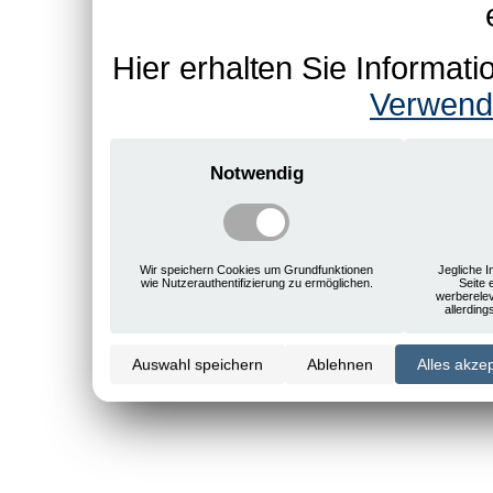
Hier erhalten Sie Informa
Verwend
Notwendig
Wir speichern Cookies um Grundfunktionen
Jegliche I
wie Nutzerauthentifizierung zu ermöglichen.
Seite 
werberele
allerdin
Auswahl speichern
Ablehnen
Alles akze