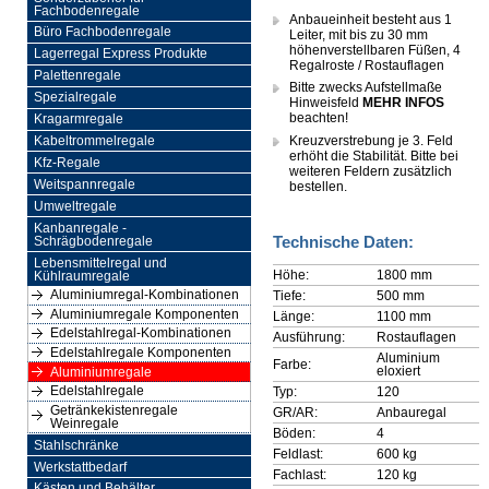
Fachbodenregale
Anbaueinheit besteht aus 1
Büro Fachbodenregale
Leiter, mit bis zu 30 mm
höhenverstellbaren Füßen, 4
Lagerregal Express Produkte
Regalroste / Rostauflagen
Palettenregale
Bitte zwecks Aufstellmaße
Spezialregale
Hinweisfeld
MEHR INFOS
beachten!
Kragarmregale
Kreuzverstrebung je 3. Feld
Kabeltrommelregale
erhöht die Stabilität. Bitte bei
Kfz-Regale
weiteren Feldern zusätzlich
Weitspannregale
bestellen.
Umweltregale
Kanbanregale -
Technische Daten:
Schrägbodenregale
Lebensmittelregal und
Höhe:
1800 mm
Kühlraumregale
Aluminiumregal-Kombinationen
Tiefe:
500 mm
Aluminiumregale Komponenten
Länge:
1100 mm
Edelstahlregal-Kombinationen
Ausführung:
Rostauflagen
Edelstahlregale Komponenten
Aluminium
Farbe:
eloxiert
Aluminiumregale
Edelstahlregale
Typ:
120
Getränkekistenregale
GR/AR:
Anbauregal
Weinregale
Böden:
4
Stahlschränke
Feldlast:
600 kg
Werkstattbedarf
Fachlast:
120 kg
Kästen und Behälter