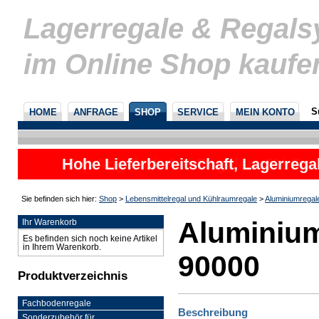
Lagerregale & Regal
im Online Shop kaufe
S
HOME
ANFRAGE
SHOP
SERVICE
MEIN KONTO
Hohe Lieferbereitschaft, Lagerrega
nicht
Sie befinden sich hier:
Shop
>
Lebensmittelregal und Kühlraumregale
>
Aluminiumregal
Aluminium
Ihr Warenkorb
Es befinden sich noch keine Artikel
in Ihrem Warenkorb.
90000
Produktverzeichnis
Fachbodenregale
Beschreibung
Sonderzubehör für