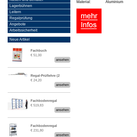
Material:
Aluminium
Lagerbühnen
Leitern
Regalprüfung
Angebote
Arbeitssicherheit
Neue Artikel
Fachbuch
€ 51,00
„Regalprüfung nach DIN
ansehen
EN 15635“
Regal-Prüflehre (2
€ 24,20
Stück)
ansehen
Fachbodenregal
€ 519,83
Stecksystem MultiPlus
ansehen
2,25 Meter breit
Fachbodenregal
€ 231,80
Stecksystem MultiPlus
ansehen