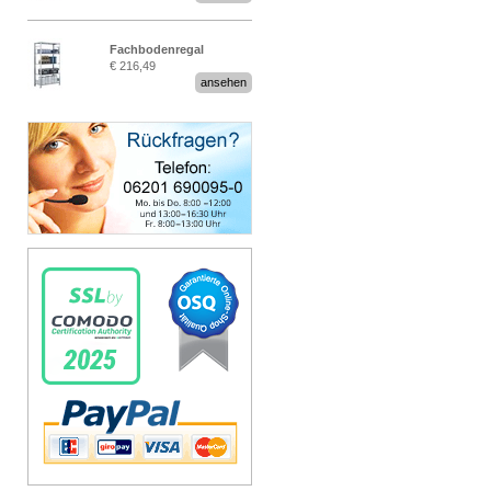
Fachbodenregal
€ 216,49
Stecksystem MultiPlus
ansehen