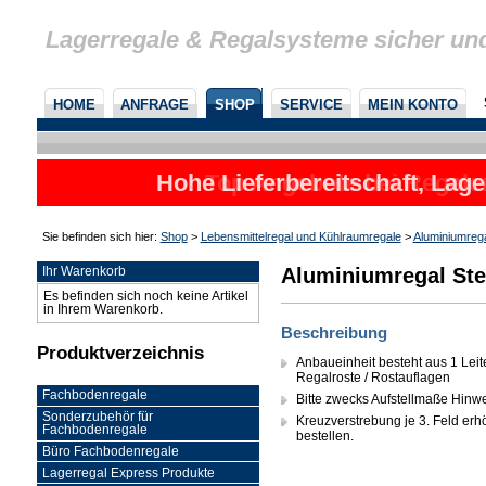
Lagerregale & Regalsysteme sicher un
HOME
ANFRAGE
SHOP
SERVICE
MEIN KONTO
Hohe Lieferbereitschaft, Lage
Sie befinden sich hier:
Shop
>
Lebensmittelregal und Kühlraumregale
>
Aluminiumreg
Aluminiumregal Ste
Ihr Warenkorb
Es befinden sich noch keine Artikel
in Ihrem Warenkorb.
Beschreibung
Produktverzeichnis
Anbaueinheit besteht aus 1 Leit
Regalroste / Rostauflagen
Fachbodenregale
Bitte zwecks Aufstellmaße Hinw
Sonderzubehör für
Kreuzverstrebung je 3. Feld erhöh
Fachbodenregale
bestellen.
Büro Fachbodenregale
Lagerregal Express Produkte