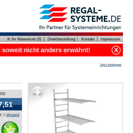
Ihr Warenkorb (
0
)
Direktbestellung
Kontakt
Impressum
, soweit nicht anders erwähnt!
X
Jetzt einloggen
0050
7,51
t. +
Versand