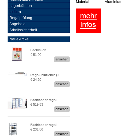
Material:
Aluminium
Lagerbühnen
Leitern
Regalprüfung
Angebote
Arbeitssicherheit
Neue Artikel
Fachbuch
€ 51,00
„Regalprüfung nach DIN
ansehen
EN 15635“
Regal-Prüflehre (2
€ 24,20
Stück)
ansehen
Fachbodenregal
€ 519,83
Stecksystem MultiPlus
ansehen
2,25 Meter breit
Fachbodenregal
€ 231,80
Stecksystem MultiPlus
ansehen