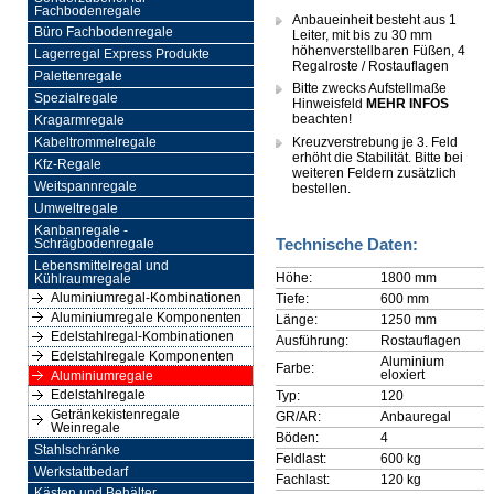
Fachbodenregale
Anbaueinheit besteht aus 1
Büro Fachbodenregale
Leiter, mit bis zu 30 mm
höhenverstellbaren Füßen, 4
Lagerregal Express Produkte
Regalroste / Rostauflagen
Palettenregale
Bitte zwecks Aufstellmaße
Spezialregale
Hinweisfeld
MEHR INFOS
beachten!
Kragarmregale
Kreuzverstrebung je 3. Feld
Kabeltrommelregale
erhöht die Stabilität. Bitte bei
Kfz-Regale
weiteren Feldern zusätzlich
Weitspannregale
bestellen.
Umweltregale
Kanbanregale -
Technische Daten:
Schrägbodenregale
Lebensmittelregal und
Höhe:
1800 mm
Kühlraumregale
Aluminiumregal-Kombinationen
Tiefe:
600 mm
Aluminiumregale Komponenten
Länge:
1250 mm
Edelstahlregal-Kombinationen
Ausführung:
Rostauflagen
Edelstahlregale Komponenten
Aluminium
Farbe:
eloxiert
Aluminiumregale
Edelstahlregale
Typ:
120
Getränkekistenregale
GR/AR:
Anbauregal
Weinregale
Böden:
4
Stahlschränke
Feldlast:
600 kg
Werkstattbedarf
Fachlast:
120 kg
Kästen und Behälter