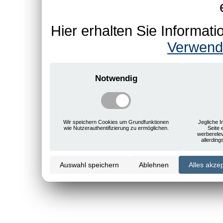
Hier erhalten Sie Informa
Verwend
Notwendig
Wir speichern Cookies um Grundfunktionen
Jegliche I
wie Nutzerauthentifizierung zu ermöglichen.
Seite 
werberele
allerdin
Auswahl speichern
Ablehnen
Alles akze