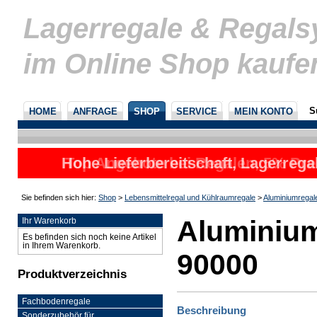
Lagerregale & Regal
im Online Shop kaufe
S
HOME
ANFRAGE
SHOP
SERVICE
MEIN KONTO
Hohe Lieferbereitschaft, Lagerrega
Top Angebote bei Regalen, 5% Prei
nicht
u
Sie befinden sich hier:
Shop
>
Lebensmittelregal und Kühlraumregale
>
Aluminiumregal
Aluminium
Ihr Warenkorb
Es befinden sich noch keine Artikel
in Ihrem Warenkorb.
90000
Produktverzeichnis
Fachbodenregale
Beschreibung
Sonderzubehör für