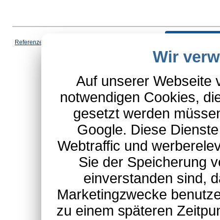
Vertrag wi
Referenzen
|
AGB
|
Datenschutz
|
Impressum
|
Cookies
|
Wir ver
*Schulte-Hauptkatalog, ausgen
Auf unserer Webseite 
notwendigen Cookies, die
gesetzt werden müssen
Google. Diese Dienste
Webtraffic und werberel
Sie der Speicherung v
einverstanden sind, d
Marketingzwecke benutzen
zu einem späteren Zeitpu