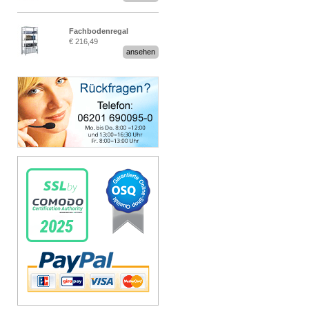
Fachbodenregal
€ 216,49
Stecksystem MultiPlus
ansehen