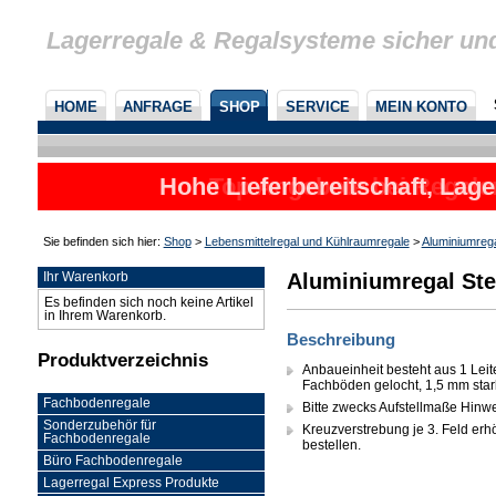
Lagerregale & Regalsysteme sicher un
HOME
ANFRAGE
SHOP
SERVICE
MEIN KONTO
Hohe Lieferbereitschaft, Lage
Sie befinden sich hier:
Shop
>
Lebensmittelregal und Kühlraumregale
>
Aluminiumreg
Aluminiumregal Ste
Ihr Warenkorb
Es befinden sich noch keine Artikel
in Ihrem Warenkorb.
Beschreibung
Produktverzeichnis
Anbaueinheit besteht aus 1 Leit
Fachböden gelocht, 1,5 mm sta
Fachbodenregale
Bitte zwecks Aufstellmaße Hinw
Sonderzubehör für
Kreuzverstrebung je 3. Feld erhöh
Fachbodenregale
bestellen.
Büro Fachbodenregale
Lagerregal Express Produkte