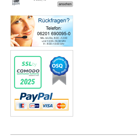
Stecksystem MultiPlus
ansehen