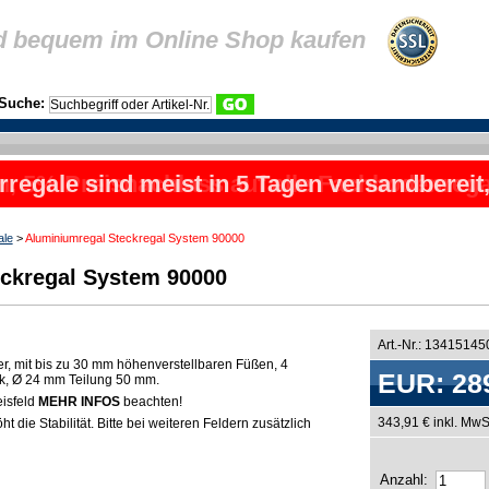
d bequem im Online Shop kaufen
Suche:
rregale sind meist in 5 Tagen versandbereit
ale
>
Aluminiumregal Steckregal System 90000
ckregal System 90000
Art.-Nr.: 1341514
er, mit bis zu 30 mm höhenverstellbaren Füßen, 4
EUR: 28
rk, Ø 24 mm Teilung 50 mm.
eisfeld
MEHR INFOS
beachten!
343,91 € inkl. MwS
t die Stabilität. Bitte bei weiteren Feldern zusätzlich
Anzahl: