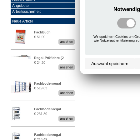
Angebote
Notwendig
Arbeitssicherheit
Neue Artikel
Fachbuch
Wir speichern Cookies um Gru
€ 51,00
„Regalprüfung nach DIN
wie Nutzerauthentifizierung zu
ansehen
EN 15635“
Regal-Prüflehre (2
€ 24,20
Auswahl speichern
Stück)
ansehen
Fachbodenregal
€ 519,83
Stecksystem MultiPlus
ansehen
2,25 Meter breit
Fachbodenregal
€ 231,80
Stecksystem MultiPlus
ansehen
Fachbodenregal
€ 216,49