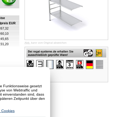
eise
lpreis EUR
267,32
260,10
245,65
Abb.
kann vom Original abweichen
231,20
te Funktionsweise gesetzt
yse von Webtraffic und
 einverstanden sind, dass
späteren Zeitpunkt über den
 Cookies