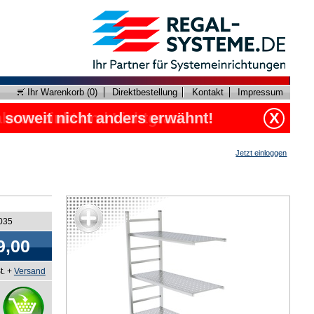
Ihr Warenkorb (
0
)
Direktbestellung
Kontakt
Impressum
, soweit nicht anders erwähnt!
X
Jetzt einloggen
5035
9,00
t. +
Versand