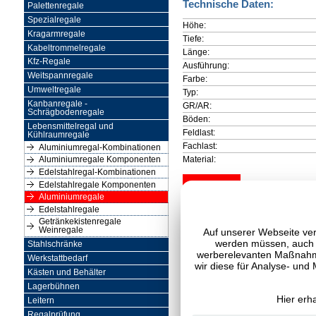
Technische Daten:
Palettenregale
Spezialregale
Höhe:
Kragarmregale
Tiefe:
Kabeltrommelregale
Länge:
Kfz-Regale
Ausführung:
Weitspannregale
Farbe:
Umweltregale
Typ:
Kanbanregale -
GR/AR:
Schrägbodenregale
Böden:
Lebensmittelregal und
Feldlast:
Kühlraumregale
Fachlast:
Aluminiumregal-Kombinationen
Material:
Aluminiumregale Komponenten
Edelstahlregal-Kombinationen
Edelstahlregale Komponenten
Aluminiumregale
Edelstahlregale
Getränkekistenregale
Weinregale
Auf unserer Webseite ver
werden müssen, auch C
Stahlschränke
werberelevanten Maßnahme
Werkstattbedarf
wir diese für Analyse- und
Kästen und Behälter
Lagerbühnen
Hier erh
Leitern
Regalprüfung