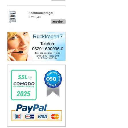
Fachbodenregal
€ 216,49
Stecksystem MultiPlus
ansehen