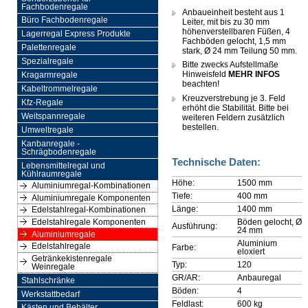
Fachbodenregale
Anbaueinheit besteht aus 1
Büro Fachbodenregale
Leiter, mit bis zu 30 mm
höhenverstellbaren Füßen, 4
Lagerregal Express Produkte
Fachböden gelocht, 1,5 mm
Palettenregale
stark, Ø 24 mm Teilung 50 mm.
Spezialregale
Bitte zwecks Aufstellmaße
Hinweisfeld
MEHR INFOS
Kragarmregale
beachten!
Kabeltrommelregale
Kreuzverstrebung je 3. Feld
Kfz-Regale
erhöht die Stabilität. Bitte bei
Weitspannregale
weiteren Feldern zusätzlich
bestellen.
Umweltregale
Kanbanregale -
Schrägbodenregale
Technische Daten:
Lebensmittelregal und
Kühlraumregale
Höhe:
1500 mm
Aluminiumregal-Kombinationen
Tiefe:
400 mm
Aluminiumregale Komponenten
Länge:
1400 mm
Edelstahlregal-Kombinationen
Böden gelocht, Ø
Edelstahlregale Komponenten
Ausführung:
24 mm
Aluminiumregale
Aluminium
Edelstahlregale
Farbe:
eloxiert
Getränkekistenregale
Typ:
120
Weinregale
GR/AR:
Anbauregal
Stahlschränke
Böden:
4
Werkstattbedarf
Feldlast:
600 kg
Kästen und Behälter