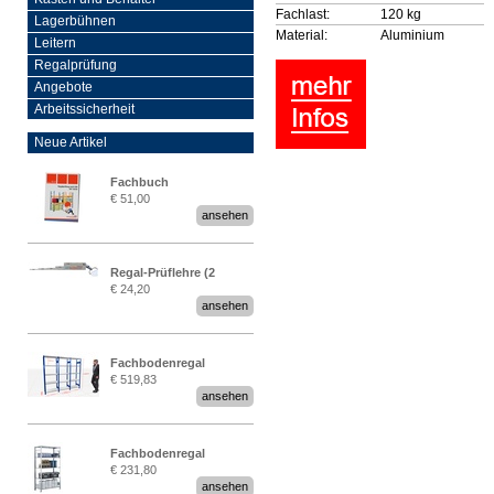
Fachlast:
120 kg
Lagerbühnen
Material:
Aluminium
Leitern
Regalprüfung
Angebote
Arbeitssicherheit
Neue Artikel
Fachbuch
€ 51,00
„Regalprüfung nach DIN
ansehen
EN 15635“
Regal-Prüflehre (2
€ 24,20
Stück)
ansehen
Fachbodenregal
€ 519,83
Stecksystem MultiPlus
ansehen
2,25 Meter breit
Fachbodenregal
€ 231,80
Stecksystem MultiPlus
ansehen