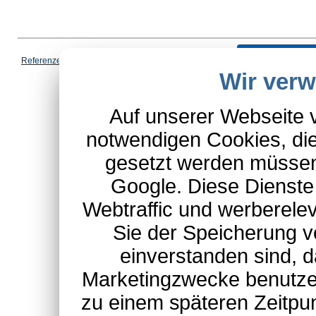
Vertrag wi
Referenzen
|
AGB
|
Datenschutz
|
Impressum
|
Cookies
|
Wir ver
*Schulte-Hauptkatalog, ausgen
Auf unserer Webseite 
notwendigen Cookies, die
gesetzt werden müssen
Google. Diese Dienste
Webtraffic und werberel
Sie der Speicherung v
einverstanden sind, d
Marketingzwecke benutzen
zu einem späteren Zeitpu