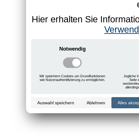
Hier erhalten Sie Informa
Verwend
Notwendig
Wir speichern Cookies um Grundfunktionen
Jegliche I
wie Nutzerauthentifizierung zu ermöglichen.
Seite 
werberele
allerdin
Auswahl speichern
Ablehnen
Alles akze