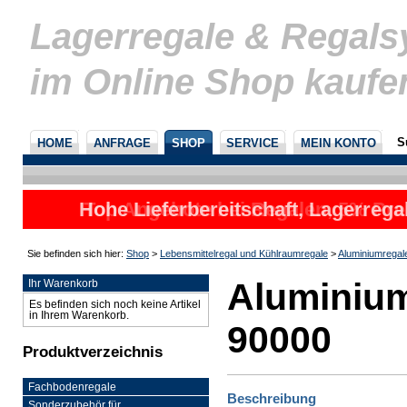
Lagerregale & Regal
im Online Shop kaufe
S
HOME
ANFRAGE
SHOP
SERVICE
MEIN KONTO
Hohe Lieferbereitschaft, Lagerrega
Top Angebote bei Regalen, 5% Prei
nicht
u
Sie befinden sich hier:
Shop
>
Lebensmittelregal und Kühlraumregale
>
Aluminiumregal
Aluminium
Ihr Warenkorb
Es befinden sich noch keine Artikel
in Ihrem Warenkorb.
90000
Produktverzeichnis
Fachbodenregale
Beschreibung
Sonderzubehör für