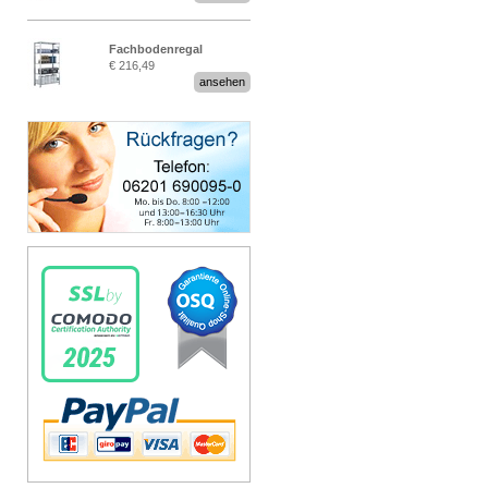
Fachbodenregal
€ 216,49
Stecksystem MultiPlus
ansehen