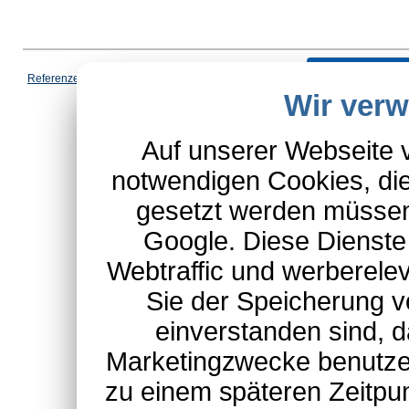
Vertrag wi
Referenzen
|
AGB
|
Datenschutz
|
Impressum
|
Cookies
|
Wir ver
*Schulte-Hauptkatalog, ausgen
Auf unserer Webseite 
notwendigen Cookies, die
gesetzt werden müssen
Google. Diese Dienste
Webtraffic und werberel
Sie der Speicherung v
einverstanden sind, d
Marketingzwecke benutzen
zu einem späteren Zeitpu