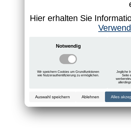
Hier erhalten Sie Informa
Verwend
Notwendig
Wir speichern Cookies um Grundfunktionen
Jegliche I
wie Nutzerauthentifizierung zu ermöglichen.
Seite 
werberele
allerdin
Auswahl speichern
Ablehnen
Alles akze