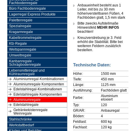
Fachbodenregale
Anbaueinheit besteht aus 1
Büro Fachbodenregale
Leiter, mit bis zu 30 mm
höhenverstellbaren Füßen, 4
Lagerregal Express Produkte
Fachböden glatt, 1,5 mm stark
Palettenregale
Bitte zwecks Aufstellmaße
Spezialregale
Hinweisfeld
MEHR INFOS
beachten!
Kragarmregale
Kreuzverstrebung je 3. Feld
Kabeltrommelregale
erhöht die Stabilität. Bitte bei
Kfz-Regale
weiteren Feldern zusätzlich
Weitspannregale
bestellen.
Umweltregale
Kanbanregale -
Technische Daten:
Schrägbodenregale
Lebensmittelregal und
Höhe:
1500 mm
Kühlraumregale
Aluminiumregal-Kombinationen
Tiefe:
450 mm
Aluminiumregale Komponenten
Länge:
1125 mm
Edelstahlregal-Kombinationen
Ausführung:
Fachböden glatt
Edelstahlregale Komponenten
Aluminium
Farbe:
eloxiert
Aluminiumregale
Edelstahlregale
Typ:
120
Getränkekistenregale
GR/AR:
Anbauregal
Weinregale
Böden:
4
Stahlschränke
Feldlast:
600 kg
Werkstattbedarf
Fachlast:
120 kg
Kästen und Behälter