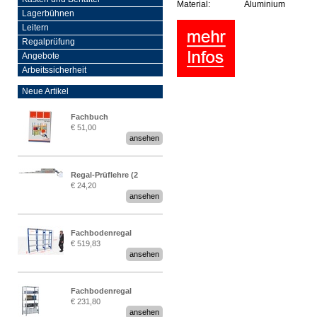
Material:
Aluminium
Lagerbühnen
Leitern
Regalprüfung
Angebote
Arbeitssicherheit
Neue Artikel
Fachbuch
€ 51,00
„Regalprüfung nach DIN
ansehen
EN 15635“
Regal-Prüflehre (2
€ 24,20
Stück)
ansehen
Fachbodenregal
€ 519,83
Stecksystem MultiPlus
ansehen
2,25 Meter breit
Fachbodenregal
€ 231,80
Stecksystem MultiPlus
ansehen