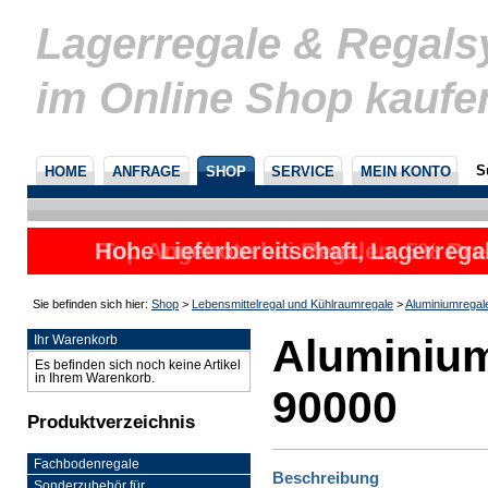
Lagerregale & Regal
im Online Shop kaufe
S
HOME
ANFRAGE
SHOP
SERVICE
MEIN KONTO
Hohe Lieferbereitschaft, Lagerrega
Top Angebote bei Regalen, 5% Prei
nicht
u
Sie befinden sich hier:
Shop
>
Lebensmittelregal und Kühlraumregale
>
Aluminiumregal
Aluminium
Ihr Warenkorb
Es befinden sich noch keine Artikel
in Ihrem Warenkorb.
90000
Produktverzeichnis
Fachbodenregale
Beschreibung
Sonderzubehör für