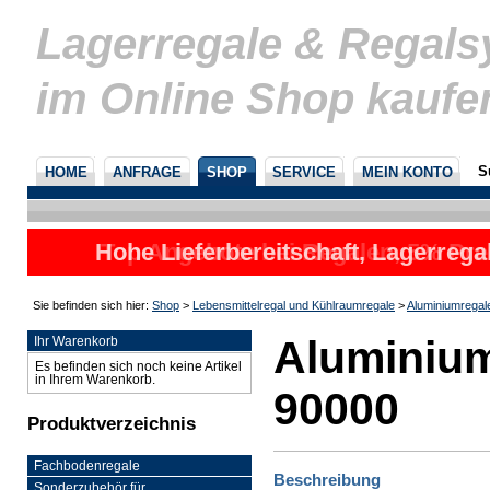
Lagerregale & Regal
im Online Shop kaufe
S
HOME
ANFRAGE
SHOP
SERVICE
MEIN KONTO
Hohe Lieferbereitschaft, Lagerrega
Top Angebote bei Regalen, 5% Prei
nicht
u
Sie befinden sich hier:
Shop
>
Lebensmittelregal und Kühlraumregale
>
Aluminiumregal
Aluminium
Ihr Warenkorb
Es befinden sich noch keine Artikel
in Ihrem Warenkorb.
90000
Produktverzeichnis
Fachbodenregale
Beschreibung
Sonderzubehör für