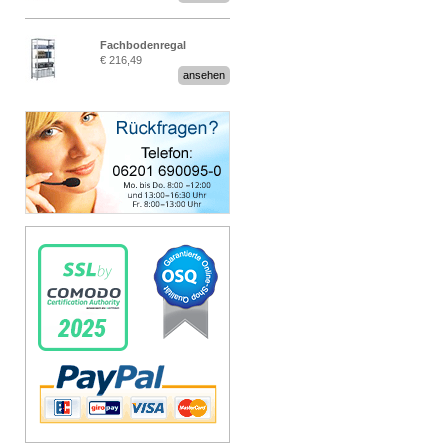
Fachbodenregal
€ 216,49
Stecksystem MultiPlus
ansehen