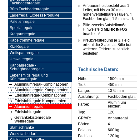
Fachbodenregale
Anbaueinheit besteht aus 1
Büro Fachbodenregale
Leiter, mit bis zu 30 mm
höhenverstellbaren Füßen, 4
Lagerregal Express Produkte
Fachböden glatt, 1,5 mm stark
Palettenregale
Bitte zwecks Aufstellmaße
Spezialregale
Hinweisfeld
MEHR INFOS
beachten!
Kragarmregale
Kreuzverstrebung je 3. Feld
Kabeltrommelregale
erhöht die Stabilität. Bitte bei
Kfz-Regale
weiteren Feldern zusätzlich
Weitspannregale
bestellen.
Umweltregale
Kanbanregale -
Technische Daten:
Schrägbodenregale
Lebensmittelregal und
Höhe:
1500 mm
Kühlraumregale
Aluminiumregal-Kombinationen
Tiefe:
450 mm
Aluminiumregale Komponenten
Länge:
1375 mm
Edelstahlregal-Kombinationen
Ausführung:
Fachböden glatt
Edelstahlregale Komponenten
Aluminium
Farbe:
eloxiert
Aluminiumregale
Edelstahlregale
Typ:
120
Getränkekistenregale
GR/AR:
Anbauregal
Weinregale
Böden:
4
Stahlschränke
Feldlast:
600 kg
Werkstattbedarf
Fachlast:
120 kg
Kästen und Behälter