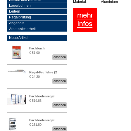
Material:
Aluminium
Lagerbühnen
Leitern
Regalprüfung
Angebote
Arbeitssicherheit
Neue Artikel
Fachbuch
€ 51,00
„Regalprüfung nach DIN
ansehen
EN 15635“
Regal-Prüflehre (2
€ 24,20
Stück)
ansehen
Fachbodenregal
€ 519,83
Stecksystem MultiPlus
ansehen
2,25 Meter breit
Fachbodenregal
€ 231,80
Stecksystem MultiPlus
ansehen