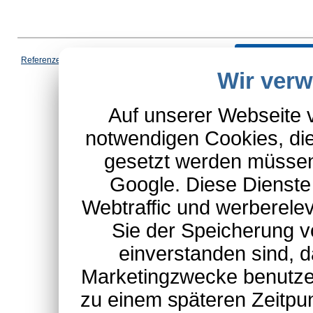
Vertrag wi
Referenzen
|
AGB
|
Datenschutz
|
Impressum
|
Cookies
|
Wir ver
*Schulte-Hauptkatalog, ausgen
Auf unserer Webseite 
notwendigen Cookies, die
gesetzt werden müssen
Google. Diese Dienste
Webtraffic und werberel
Sie der Speicherung v
einverstanden sind, d
Marketingzwecke benutzen
zu einem späteren Zeitpu