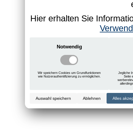
Hier erhalten Sie Informa
Verwend
Notwendig
Wir speichern Cookies um Grundfunktionen
Jegliche I
wie Nutzerauthentifizierung zu ermöglichen.
Seite 
werberele
allerdin
Auswahl speichern
Ablehnen
Alles akze