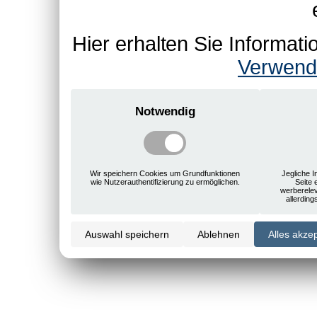
Hier erhalten Sie Informa
Verwend
Notwendig
Wir speichern Cookies um Grundfunktionen
Jegliche I
wie Nutzerauthentifizierung zu ermöglichen.
Seite 
werberele
allerdin
Auswahl speichern
Ablehnen
Alles akze