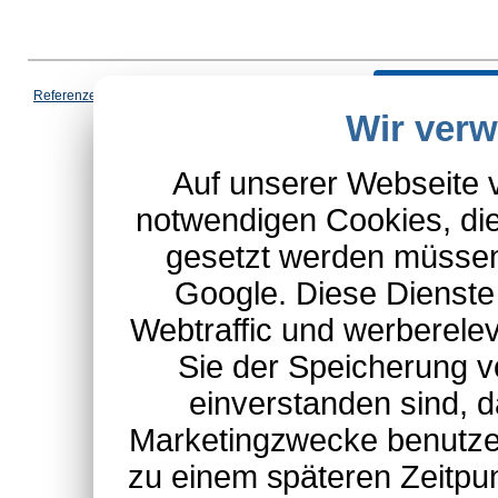
Vertrag wi
Referenzen
|
AGB
|
Datenschutz
|
Impressum
|
Cookies
|
Wir ver
*Schulte-Hauptkatalog, ausgen
Auf unserer Webseite 
notwendigen Cookies, die
gesetzt werden müssen
Google. Diese Dienste
Webtraffic und werberel
Sie der Speicherung v
einverstanden sind, d
Marketingzwecke benutzen
zu einem späteren Zeitpu