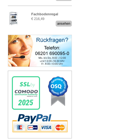
Fachbodenregal
€ 216,49
Stecksystem MultiPlus
ansehen