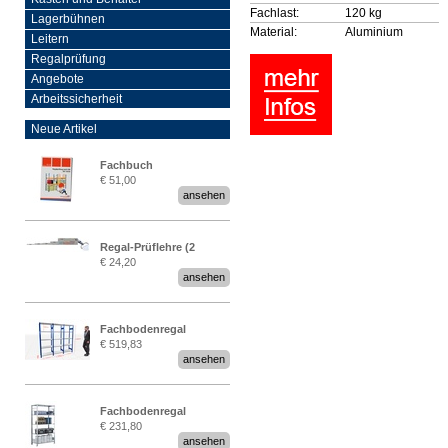
Fachlast:
120 kg
Lagerbühnen
Material:
Aluminium
Leitern
Regalprüfung
Angebote
Arbeitssicherheit
Neue Artikel
Fachbuch
€ 51,00
„Regalprüfung nach DIN
ansehen
EN 15635“
Regal-Prüflehre (2
€ 24,20
Stück)
ansehen
Fachbodenregal
€ 519,83
Stecksystem MultiPlus
ansehen
2,25 Meter breit
Fachbodenregal
€ 231,80
Stecksystem MultiPlus
ansehen