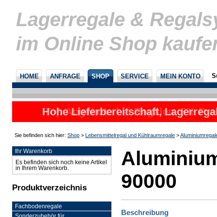
Lagerregale & Regal
im Online Shop kaufe
S
HOME
ANFRAGE
SHOP
SERVICE
MEIN KONTO
Hohe Lieferbereitschaft, Lagerrega
nicht
Sie befinden sich hier:
Shop
>
Lebensmittelregal und Kühlraumregale
>
Aluminiumregal
Aluminium
Ihr Warenkorb
Es befinden sich noch keine Artikel
in Ihrem Warenkorb.
90000
Produktverzeichnis
Fachbodenregale
Beschreibung
Sonderzubehör für