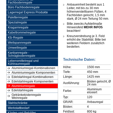
Fachbodenregale
Anbaueinheit besteht aus 1
Büro Fachbodenregale
Leiter, mit bis zu 30 mm
höhenverstellbaren Füßen, 4
Lagerregal Express Produkte
Fachböden gelocht, 1,5 mm
Palettenregale
stark, Ø 24 mm Teilung 50 mm.
Spezialregale
Bitte zwecks Aufstellmaße
Hinweisfeld
MEHR INFOS
Kragarmregale
beachten!
Kabeltrommelregale
Kreuzverstrebung je 3. Feld
Kfz-Regale
erhöht die Stabilität. Bitte bei
Weitspannregale
weiteren Feldern zusätzlich
bestellen.
Umweltregale
Kanbanregale -
Schrägbodenregale
Technische Daten:
Lebensmittelregal und
Kühlraumregale
Höhe:
1500 mm
Aluminiumregal-Kombinationen
Tiefe:
450 mm
Aluminiumregale Komponenten
Länge:
1425 mm
Edelstahlregal-Kombinationen
Böden gelocht, Ø
Edelstahlregale Komponenten
Ausführung:
24 mm
Aluminiumregale
Aluminium
Edelstahlregale
Farbe:
eloxiert
Getränkekistenregale
Typ:
120
Weinregale
GR/AR:
Anbauregal
Stahlschränke
Böden:
4
Werkstattbedarf
Feldlast:
800 kg
Kästen und Behälter