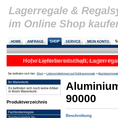
Lagerregale & Regal
im Online Shop kaufe
S
HOME
ANFRAGE
SHOP
SERVICE
MEIN KONTO
Hohe Lieferbereitschaft, Lagerrega
Top Angebote bei Regalen, 5% Prei
nicht
u
Sie befinden sich hier:
Shop
>
Lebensmittelregal und Kühlraumregale
>
Aluminiumregal
Aluminium
Ihr Warenkorb
Es befinden sich noch keine Artikel
in Ihrem Warenkorb.
90000
Produktverzeichnis
Fachbodenregale
Beschreibung
Sonderzubehör für