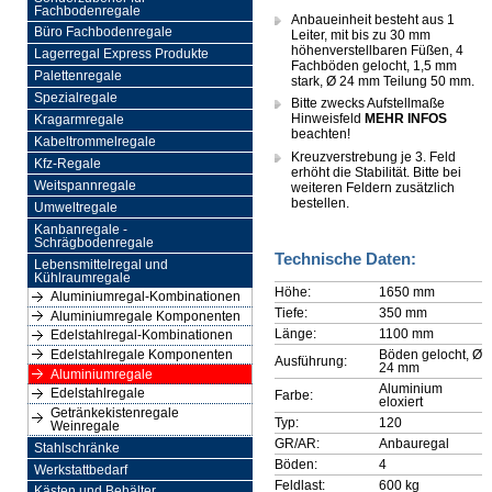
Fachbodenregale
Anbaueinheit besteht aus 1
Büro Fachbodenregale
Leiter, mit bis zu 30 mm
höhenverstellbaren Füßen, 4
Lagerregal Express Produkte
Fachböden gelocht, 1,5 mm
Palettenregale
stark, Ø 24 mm Teilung 50 mm.
Spezialregale
Bitte zwecks Aufstellmaße
Hinweisfeld
MEHR INFOS
Kragarmregale
beachten!
Kabeltrommelregale
Kreuzverstrebung je 3. Feld
Kfz-Regale
erhöht die Stabilität. Bitte bei
Weitspannregale
weiteren Feldern zusätzlich
bestellen.
Umweltregale
Kanbanregale -
Schrägbodenregale
Technische Daten:
Lebensmittelregal und
Kühlraumregale
Höhe:
1650 mm
Aluminiumregal-Kombinationen
Tiefe:
350 mm
Aluminiumregale Komponenten
Länge:
1100 mm
Edelstahlregal-Kombinationen
Böden gelocht, Ø
Edelstahlregale Komponenten
Ausführung:
24 mm
Aluminiumregale
Aluminium
Edelstahlregale
Farbe:
eloxiert
Getränkekistenregale
Typ:
120
Weinregale
GR/AR:
Anbauregal
Stahlschränke
Böden:
4
Werkstattbedarf
Feldlast:
600 kg
Kästen und Behälter