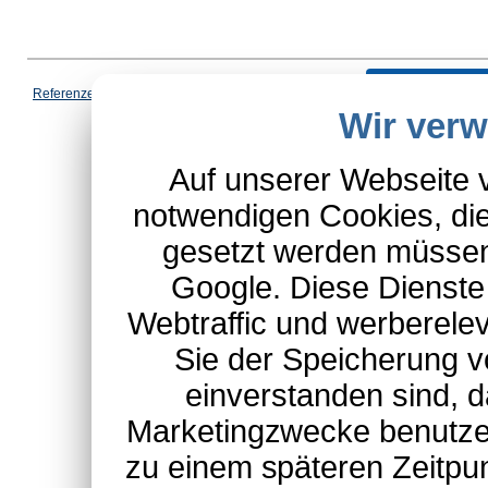
Vertrag wi
Referenzen
|
AGB
|
Datenschutz
|
Impressum
|
Cookies
|
Wir ver
*Schulte-Hauptkatalog, ausgen
Auf unserer Webseite 
notwendigen Cookies, die
gesetzt werden müssen
Google. Diese Dienste
Webtraffic und werberel
Sie der Speicherung v
einverstanden sind, d
Marketingzwecke benutzen
zu einem späteren Zeitpu