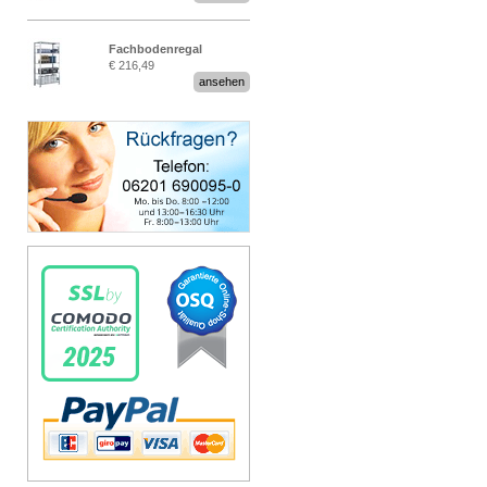
Fachbodenregal
€ 216,49
Stecksystem MultiPlus
ansehen