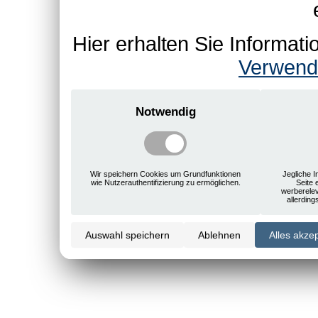
Hier erhalten Sie Informa
Verwend
Notwendig
Wir speichern Cookies um Grundfunktionen
Jegliche I
wie Nutzerauthentifizierung zu ermöglichen.
Seite 
werberele
allerdin
Auswahl speichern
Ablehnen
Alles akze