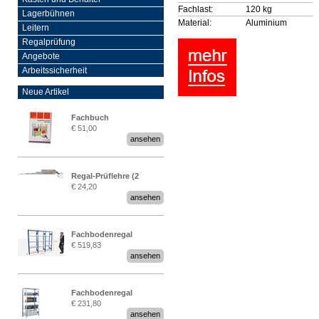
Fachlast:
120 kg
Lagerbühnen
Material:
Aluminium
Leitern
Regalprüfung
Angebote
Arbeitssicherheit
Neue Artikel
Fachbuch
€ 51,00
„Regalprüfung nach DIN
ansehen
EN 15635“
Regal-Prüflehre (2
€ 24,20
Stück)
ansehen
Fachbodenregal
€ 519,83
Stecksystem MultiPlus
ansehen
2,25 Meter breit
Fachbodenregal
€ 231,80
Stecksystem MultiPlus
ansehen