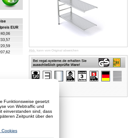
eise
lpreis EUR
240,06
233,57
220,59
Abb.
kann vom Original abweichen
207,62
te Funktionsweise gesetzt
yse von Webtraffic und
 einverstanden sind, dass
späteren Zeitpunkt über den
 Cookies