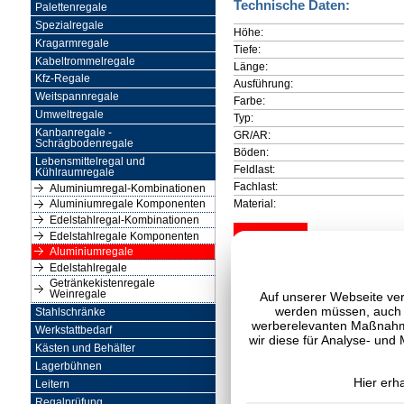
Technische Daten:
Palettenregale
Spezialregale
Höhe:
Kragarmregale
Tiefe:
Kabeltrommelregale
Länge:
Kfz-Regale
Ausführung:
Weitspannregale
Farbe:
Umweltregale
Typ:
Kanbanregale -
GR/AR:
Schrägbodenregale
Böden:
Lebensmittelregal und
Feldlast:
Kühlraumregale
Fachlast:
Aluminiumregal-Kombinationen
Material:
Aluminiumregale Komponenten
Edelstahlregal-Kombinationen
Edelstahlregale Komponenten
Aluminiumregale
Edelstahlregale
Getränkekistenregale
Weinregale
Auf unserer Webseite ver
werden müssen, auch C
Stahlschränke
werberelevanten Maßnahme
Werkstattbedarf
wir diese für Analyse- und
Kästen und Behälter
Lagerbühnen
Hier erh
Leitern
Regalprüfung