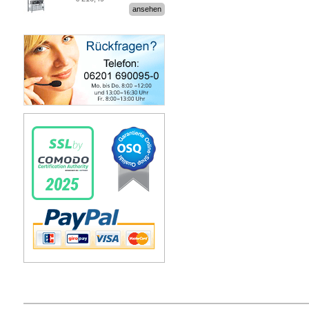
Stecksystem MultiPlus
ansehen