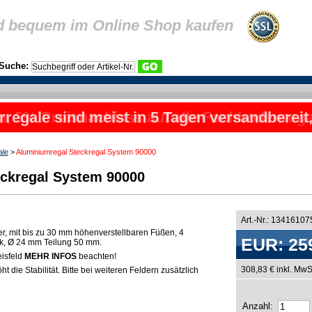
d bequem im Online Shop kaufen
Suche:
rregale sind meist in 5 Tagen versandbereit
ale
>
Aluminiumregal Steckregal System 90000
ckregal System 90000
Art.-Nr.: 1341610
er, mit bis zu 30 mm höhenverstellbaren Füßen, 4
EUR: 25
rk, Ø 24 mm Teilung 50 mm.
eisfeld
MEHR INFOS
beachten!
308,83 € inkl. MwS
t die Stabilität. Bitte bei weiteren Feldern zusätzlich
Anzahl: