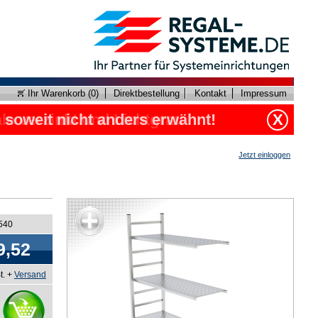
Ihr Warenkorb (
0
)
Direktbestellung
Kontakt
Impressum
, soweit nicht anders erwähnt!
X
Jetzt einloggen
7540
9,52
t. +
Versand