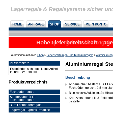
Lagerregale & Regalsysteme sicher un
HOME
ANFRAGE
SHOP
SERVICE
MEIN KONTO
Hohe Lieferbereitschaft, Lage
Sie befinden sich hier:
Shop
>
Lebensmittelregal und Kühlraumregale
>
Aluminiumreg
Aluminiumregal Ste
Ihr Warenkorb
Es befinden sich noch keine Artikel
in Ihrem Warenkorb.
Beschreibung
Produktverzeichnis
Anbaueinheit besteht aus 1 Leit
Fachböden gelocht, 1,5 mm sta
Fachbodenregale
Bitte zwecks Aufstellmaße Hinw
Sonderzubehör für
Kreuzverstrebung je 3. Feld erhöh
Fachbodenregale
bestellen.
Büro Fachbodenregale
Lagerregal Express Produkte