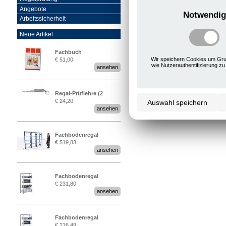
Angebote
Notwendig
Arbeitssicherheit
Neue Artikel
Fachbuch
Wir speichern Cookies um Gru
€ 51,00
„Regalprüfung nach DIN
wie Nutzerauthentifizierung zu
ansehen
EN 15635“
Regal-Prüflehre (2
€ 24,20
Auswahl speichern
Stück)
ansehen
Fachbodenregal
€ 519,83
Stecksystem MultiPlus
ansehen
2,25 Meter breit
Fachbodenregal
€ 231,80
Stecksystem MultiPlus
ansehen
Fachbodenregal
€ 216,49