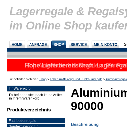
Lagerregale & Regal
im Online Shop kaufe
S
HOME
ANFRAGE
SHOP
SERVICE
MEIN KONTO
Hohe Lieferbereitschaft, Lagerrega
Top Angebote bei Regalen, 5% Prei
nicht
u
Sie befinden sich hier:
Shop
>
Lebensmittelregal und Kühlraumregale
>
Aluminiumregal
Aluminium
Ihr Warenkorb
Es befinden sich noch keine Artikel
in Ihrem Warenkorb.
90000
Produktverzeichnis
Fachbodenregale
Beschreibung
Sonderzubehör für