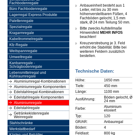
Fachbodenregale
Anbaueinheit besteht aus 1
Büro Fachbodenregale
Leiter, mit bis zu 30 mm
höhenverstellbaren Füßen, 4
Lagerregal Express Produkte
Fachböden gelocht, 1,5 mm
Palettenregale
stark, Ø 24 mm Teilung 50 mm.
Spezialregale
Bitte zwecks Aufstellmaße
Hinweisfeld
MEHR INFOS
Kragarmregale
beachten!
Kabeltrommelregale
Kreuzverstrebung je 3. Feld
Kfz-Regale
erhöht die Stabilität. Bitte bei
Weitspannregale
weiteren Feldern zusätzlich
bestellen.
Umweltregale
Kanbanregale -
Schrägbodenregale
Technische Daten:
Lebensmittelregal und
Kühlraumregale
Höhe:
1650 mm
Aluminiumregal-Kombinationen
Tiefe:
450 mm
Aluminiumregale Komponenten
Länge:
1100 mm
Edelstahlregal-Kombinationen
Böden gelocht, Ø
Edelstahlregale Komponenten
Ausführung:
24 mm
Aluminiumregale
Aluminium
Edelstahlregale
Farbe:
eloxiert
Getränkekistenregale
Typ:
120
Weinregale
GR/AR:
Anbauregal
Stahlschränke
Böden:
4
Werkstattbedarf
Feldlast:
800 kg
Kästen und Behälter