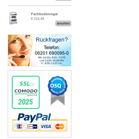
Fachbodenregal
€ 216,49
Stecksystem MultiPlus
ansehen