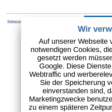
Vertrag wi
Referenzen
|
AGB
|
Datenschutz
|
Impressum
|
Cookies
|
Wir ver
*Schulte-Hauptkatalog, ausgen
Auf unserer Webseite 
notwendigen Cookies, die
gesetzt werden müssen
Google. Diese Dienste
Webtraffic und werberel
Sie der Speicherung v
einverstanden sind, d
Marketingzwecke benutzen
zu einem späteren Zeitpu