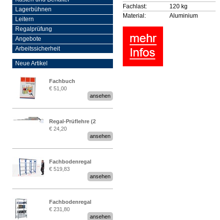
Fachlast:
120 kg
Lagerbühnen
Material:
Aluminium
Leitern
Regalprüfung
Angebote
Arbeitssicherheit
Neue Artikel
Fachbuch
€ 51,00
„Regalprüfung nach DIN
ansehen
EN 15635“
Regal-Prüflehre (2
€ 24,20
Stück)
ansehen
Fachbodenregal
€ 519,83
Stecksystem MultiPlus
ansehen
2,25 Meter breit
Fachbodenregal
€ 231,80
Stecksystem MultiPlus
ansehen