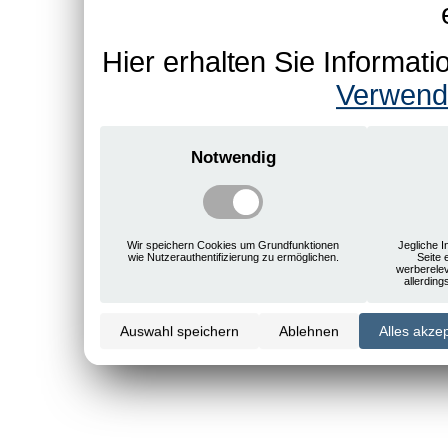
Hier erhalten Sie Informa
Verwend
Notwendig
Wir speichern Cookies um Grundfunktionen
Jegliche I
wie Nutzerauthentifizierung zu ermöglichen.
Seite 
werberele
allerdin
Auswahl speichern
Ablehnen
Alles akze